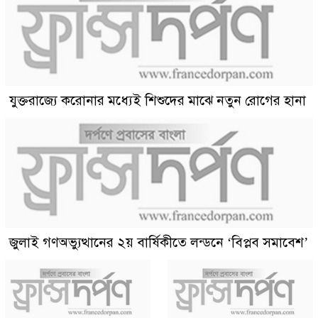
যুক্তরাজ্যে করোনার মধ্যেই শিশুদের মাঝে নতুন রোগের হানা
জুলাই গণঅভ্যুত্থানের ২য় বার্ষিকীতে লন্ডনে ‘বিপ্লব সমাবেশ’