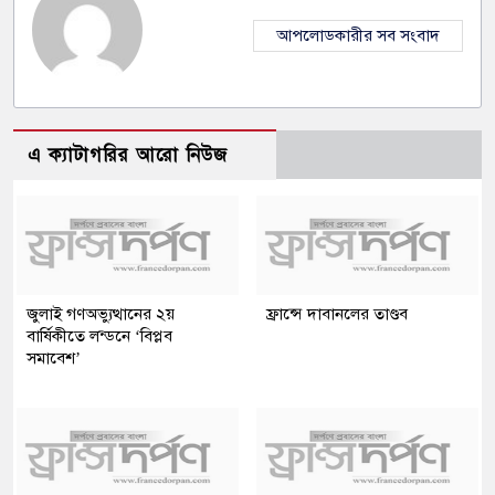
আপলোডকারীর সব সংবাদ
এ ক্যাটাগরির আরো নিউজ
জুলাই গণঅভ্যুত্থানের ২য়
ফ্রান্সে দাবানলের তাণ্ডব
বার্ষিকীতে লন্ডনে ‘বিপ্লব
সমাবেশ’