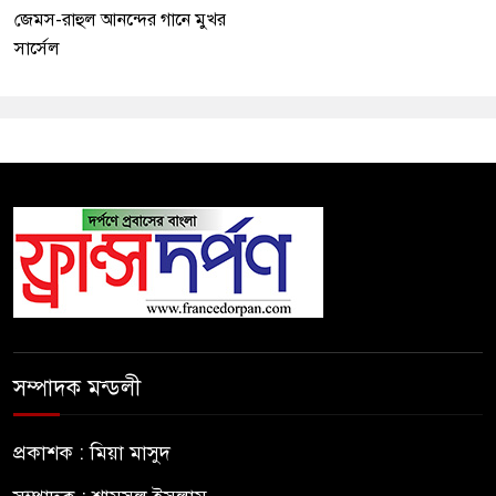
জেমস-রাহুল আনন্দের গানে মুখর
সার্সেল
সম্পাদক মন্ডলী
প্রকাশক : মিয়া মাসুদ