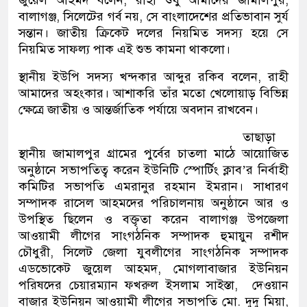
জুয়েল আহমদ বলেন, রাহী শুধু আমাদের জামালপুর,
বালাগঞ্জ, সিলেটের গর্ব নয়, সে বাংলাদেশের প্রতিভাবান সুর্য
সন্তান। জাতীয় ক্রিকেট দলের নিয়মিত সদস্য হয়ে সে
নিয়মিত সাফল্য পাক এই শুভ কামনা থাকলো।
স্থানীয় ইউপি সদস্য খন্দকার আব্দুর রকিব বলেন, রাহী
আমাদের অহংকার। আশাকরি তাঁর মতো খেলোয়াড় বিভিন্ন
ক্ষেত্রে জাতীয় ও আন্তর্জাতিক পর্যায়ে অবদান রাখবেন।
তাছাড়া
স্থানীয় জামালপুর গ্রামের পুর্বের চাতলা মাঠে আয়োজিত
অনুষ্ঠানে সভাপতিত্ব করেন ইউনিটি স্পোর্টিং ক্লাব’র নির্বাহী
কমিটির সভাপতি এমরানুর রহমান ইমরান। সাধারণ
সম্পাদক রাসেল আহমদের পরিচালনায় অনুষ্ঠানে আর ও
উপস্থিত ছিলেন ও বক্তৃতা করেন বালাগঞ্জ উপজেলা
আওয়ামী লীগের সাংগঠনিক সম্পাদক হুমায়ুন রশীদ
চৌধুরী, সিলেট জেলা যুবলীগের সাংগঠনিক সম্পাদক
এডভোকেট জুয়েল আহমদ, মোগলাবাজার ইউনিয়ন
পরিষদের চেয়ারম্যান ফখরুল ইসলাম সাইস্তা, দেওয়ান
বাজার ইউনিয়ন আওয়ামী লীগের সভাপতি মো. দুদু মিয়া,