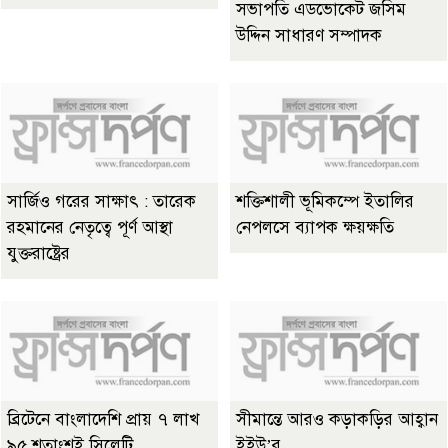
সভাপতি এডভোকেট জসিম
উদ্দিন সাধারণ সম্পাদক
সার্জিও গরের সাক্ষাৎ : তারেক
শক্তিশালী ভূমিকম্পে ইতালির
রহমানের নেতৃত্বে পূর্ণ আস্থা
নেপলসে ব্যাপক ক্ষয়ক্ষতি
যুক্তরাষ্ট্রের
ব্রিটেনে বাংলাদেশি প্রায় ৭ লাখ
সীমান্তে আরও কড়াকড়ির আহ্বান
৯৫ শতাংশই সিলেটি
ইইউ’র