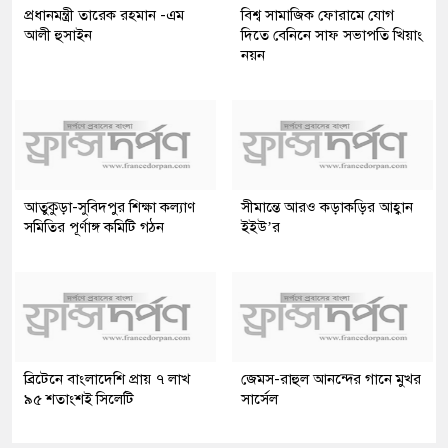
প্রধানমন্ত্রী তারেক রহমান -এম
বিশ্ব সামাজিক ফোরামে যোগ
আলী হুসাইন
দিতে বেনিনে সাফ সভাপতি খিয়াং
নয়ন
আতুকুড়া-সুবিদপুর শিক্ষা কল্যাণ
সীমান্তে আরও কড়াকড়ির আহ্বান
সমিতির পূর্ণাঙ্গ কমিটি গঠন
ইইউ’র
ব্রিটেনে বাংলাদেশি প্রায় ৭ লাখ
জেমস-রাহুল আনন্দের গানে মুখর
৯৫ শতাংশই সিলেটি
সার্সেল