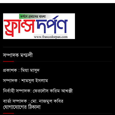
সম্পাদক মন্ডলী
প্রকাশক : মিয়া মাসুদ
সম্পাদক : শামসুল ইসলাম
নির্বাহী সম্পাদক: ফেরদৌস করিম আখঞ্জী
বার্তা সম্পাদক : মো. নাজমুল কবির
যোগাযোগের ঠিকানা