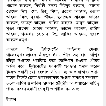
পরিষদের সভাপতি মারুফ আহমদ, সাধারণ সম্পাদক
খালেদ আহমদ, নির্বাহী সদস্য লিটনুর রহমান, মোস্তাক
হোসেন দিপু, মো. রিজু মিয়া, রুহেল আহমদ, রুবেল
আহমদ মিশু, বুরহান উদ্দিন, মুসাদ্দেক আহমদ, জাবের
আহমদ, জাহেদ আহমদ, রাহিম আহমদ, মামুন আহমদ,
মুক্তা আহমদ, রেহাদ আহমদ, জাহেদ আহমদ, রাহীম
আহমদ, গফফার হোসেন টিপু, জাকির আহমদ, জুয়েল
আহমদ প্রমূখ।
এদিকে উক্ত টুর্ণামেণ্টের ফাইনাল খেলায়
খালেরমুখবাজারের মীরপুর ইয়াং স্টার ৩২ রানে খাঁপুর
ক্রীড়া সংস্থাকে পরাজিত করে চ্যাম্পিয়ন হওয়ার গৌরব
অর্জন করে। টুর্নামেন্টের সবক’টি পুরস্কার প্রদান করেন
কুয়েত প্রবাসী মো. হেলাল উদ্দিন। ম্যাচে ধারাভাষ্য প্রদান
করেন সিলেট জেলা ধারাভাষ্যকার সংস্তার সাধারণ সম্পাদক
রুহুল আমিন ও নাবিল হায়দার চৌধুরী। আম্পায়ারের দায়িত্ব
পালন করেন ইমানী চৌধুরী ও শরীফ বিন তাজ।
ট্যাগস :