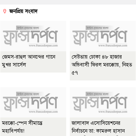
জনপ্রিয় সংবাদ
জেমস-রাহুল আনন্দের গানে
সেউতায় ঢোকা ৪৮ হাজার
মুখর সার্সেল
অভিবাসী ফিরল মরক্কোয়, নিহত
৫৭
মরক্কো-স্পেন সীমান্তে
জালাবাদ এসোসিয়েশনের
মহাবিপর্যয়!
নির্বাচনে ডা: কামরুল হাসান