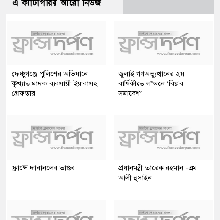
এ ক্যাটাগরির আরো নিউজ
ফেঞ্চুগঞ্জে পুলিশের অভিযানে
জুলাই গণঅভ্যুত্থানের ২য়
কুখ্যাত মাদক ব্যবসায়ী ইয়াবাসহ
বার্ষিকীতে লন্ডনে ‘বিপ্লব
গ্রেফতার
সমাবেশ’
ফ্রান্সে দাবানলের তাণ্ডব
প্রধানমন্ত্রী তারেক রহমান -এম
আলী হুসাইন