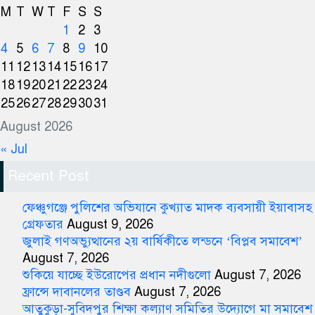
M
T
W
T
F
S
S
1
2
3
4
5
6
7
8
9
10
11
12
13
14
15
16
17
18
19
20
21
22
23
24
25
26
27
28
29
30
31
August 2026
« Jul
Recent Post
ফেঞ্চুগঞ্জে পুলিশের অভিযানে কুখ্যাত মাদক ব্যবসায়ী ইয়াবাসহ
গ্রেফতার
August 9, 2026
জুলাই গণঅভ্যুত্থানের ২য় বার্ষিকীতে লন্ডনে ‘বিপ্লব সমাবেশ’
August 7, 2026
শুকিয়ে যাচ্ছে ইউরোপের প্রধান নদীগুলো
August 7, 2026
ফ্রান্সে দাবানলের তাণ্ডব
August 7, 2026
আতুকুড়া-সুবিদপুর শিক্ষা কল্যাণ সমিতির উদ্যোগে মা সমাবেশ