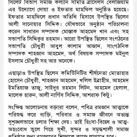
সিলেট বিভাগ সমাজ কল্যান সমিতি ব্রাসেলস বেলজিয়াম
এর উদ্যোগে দোয়া ও ইফতার মাহফিল অনুষ্ঠিত হয়েছে।
ইফতার মাহফিলে প্রধান অতিথি হিসাবে উপস্থিত ছিলেন
আলী সানোয়ার সিদ্দিক। যৌথভাবে অনুষ্ঠান পরিচালনা
করেন সাধারন সম্পাদক মোস্তাক আহমেদ খান এবং সহ
সভাপতি সিদ্দিকুর রহমান। আরো উপস্থিত ছিলেন সংগঠনের
সভাপতি চৌধুরী আবুল কালাম আজাদ, সাংগঠনিক
সম্পাদক শাহজান আহমেদ, অর্থ বিষয়ক সম্পাদক মইনুল
ইসলাম চৌধুরী সহ আর অনেকে।
এছাড়াও উপস্থিত ছিলেন কমিউিনিটির শীর্ষনেতা মোতাহার
হোসেন চৌধুরী, শাহজান আহমেদ, খলিল ইব্রাহীম, আহমেদ
ইমতিয়াজ তাজু, সাইদুর রহমান লিটন, আহমেদ হেলাল,
মালেক হারুন, আলী নার্গিস সিদ্দিক, আশরাফ কিটু।
সংক্ষিপ্ত আলোচনায় বক্তারা বলেন, পবিত্র রমজান আত্মাকে
পরিশুদ্ধ করে ব্যক্তি, পরিবার ও সমাজ জীবনে অত্যন্ত
সুশৃঙ্খলভাবে চলার শিক্ষা দেয়। তাই হিংসা-বিদ্বেষ ও আত্ম-
অহংবোধ ভুলে গিয়ে সুখী, সুন্দর ও সমৃদ্ধশালী সমাজ
প্রতিষ্ঠার জন্য রমজানের শিক্ষাকে কাজে লাগাতে হবে।