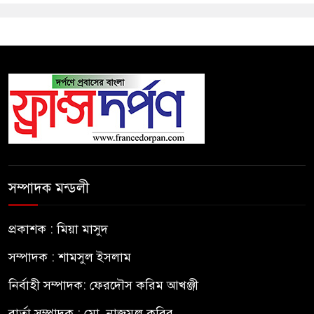
সম্পাদক মন্ডলী
প্রকাশক : মিয়া মাসুদ
সম্পাদক : শামসুল ইসলাম
নির্বাহী সম্পাদক: ফেরদৌস করিম আখঞ্জী
বার্তা সম্পাদক : মো. নাজমুল কবির