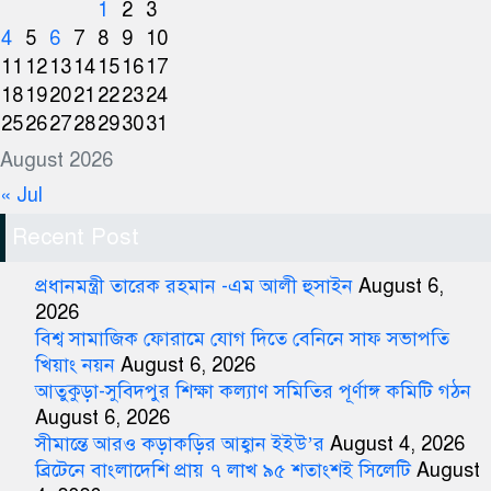
1
2
3
4
5
6
7
8
9
10
11
12
13
14
15
16
17
18
19
20
21
22
23
24
25
26
27
28
29
30
31
August 2026
« Jul
Recent Post
প্রধানমন্ত্রী তারেক রহমান -এম আলী হুসাইন
August 6,
2026
বিশ্ব সামাজিক ফোরামে যোগ দিতে বেনিনে সাফ সভাপতি
খিয়াং নয়ন
August 6, 2026
আতুকুড়া-সুবিদপুর শিক্ষা কল্যাণ সমিতির পূর্ণাঙ্গ কমিটি গঠন
August 6, 2026
সীমান্তে আরও কড়াকড়ির আহ্বান ইইউ’র
August 4, 2026
ব্রিটেনে বাংলাদেশি প্রায় ৭ লাখ ৯৫ শতাংশই সিলেটি
August