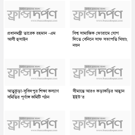
প্রধানমন্ত্রী তারেক রহমান -এম
বিশ্ব সামাজিক ফোরামে যোগ
আলী হুসাইন
দিতে বেনিনে সাফ সভাপতি খিয়াং
নয়ন
আতুকুড়া-সুবিদপুর শিক্ষা কল্যাণ
সীমান্তে আরও কড়াকড়ির আহ্বান
সমিতির পূর্ণাঙ্গ কমিটি গঠন
ইইউ’র