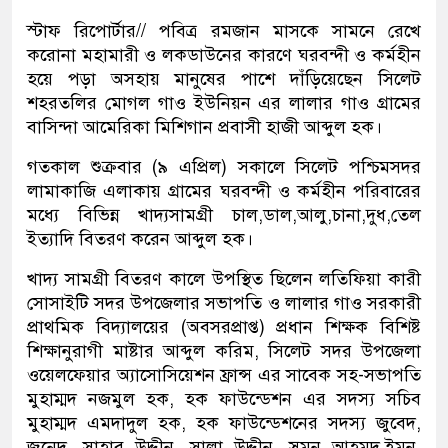
স্টাফ রিপোর্টার// পবিত্র রমজান মাসকে সামনে রেখে
করোনা মহামারী ও লকডাউনের কারণে ঘরবন্দী ও কর্মহীন
হয়ে পড়া অসহায় মানুষের পাশে দাঁড়িয়েছেন সিলেট
শহরতলির মোগল গাও ইউনিয়ন এর লালার গাও গ্রামের
বাসিন্দা আমেরিকা মিশিগান প্রবাসী হাজী আব্দুল হক।
গতকাল শুক্রবার (৯ এপ্রিল) সকালে সিলেট পশ্চিমসদর
লামাকাজি এলাকায় গ্রামের ঘরবন্দী ও কর্মহীন পরিবারের
মধ্যে বিভিন্ন খাদ্যসামগ্রী চাল,ডাল,আলু,চানা,দুধ,তেল
ইত্যাদি বিতরণ করেন আব্দুল হক।
খাদ্য সামগ্রী বিতরণ কালে উপস্থিত ছিলেন লতিফিয়া কারী
সোসাইটি সদর উপজেলার সভাপতি ও লালার গাও সরকারী
প্রাথমিক বিদ্যালয়ের (অবসরপ্রাপ্ত) প্রধান শিক্ষক বিশিষ্ট
শিক্ষানুরাগী মাষ্টার আব্দুল করিম, সিলেট সদর উপজেলা
ওয়েলফেয়ার অ্যাসোসিয়েশন ফ্রান্স এর সাবেক সহ-সভাপতি
মুহাম্মদ নজমুল হক, হক ফাউন্ডেশন এর সদস্য সচিব
মুহাম্মদ এমদাদুল হক, হক ফাউন্ডেশনের সদস্য জুবেদ,
জুনেদ, সাহাব উদ্দীন, সালা উদ্দীন, সুমন আহমদ,ইমন,