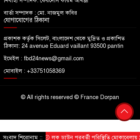
নির্বাহী সম্পাদক: ফেরদৌস করিম আখঞ্জী
বার্তা সম্পাদক : মো. নাজমুল কবির
যোগাযোগের ঠিকানা
প্রকাশক কর্তৃক সিলেট, বাংলাদেশ থেকে মুদ্রিত ও প্রকাশিত
ঠিকানা: 24 avenue Eduard vaillant 93500 pantin
ইমেইল : fbd24news@gmail.com
মোবাইল : +33751058369
© All rights reserved © France Dorpan
সংবাদ শিরোনাম ::
লক ডাউন পরবর্তী পরিস্থিতি মোকাবেলায় ফ্রান্সে 