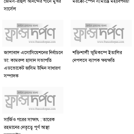
জেমস-রাহুল আনন্দের গানে মুখর
মরক্কো-স্পেন সীমান্তে মহাবিপর্যয়!
সার্সেল
জালাবাদ এসোসিয়েশনের নির্বাচনে
শক্তিশালী ভূমিকম্পে ইতালির
ডা: কামরুল হাসান সভাপতি
নেপলসে ব্যাপক ক্ষয়ক্ষতি
এডভোকেট জসিম উদ্দিন সাধারণ
সম্পাদক
সার্জিও গরের সাক্ষাৎ : তারেক
রহমানের নেতৃত্বে পূর্ণ আস্থা