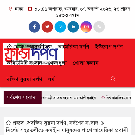
ঢাকা
০৮:৪১ অপরাহ্ন, শুক্রবার, ০৭ অগাস্ট ২০২৬, ২৩ শ্রাবণ
১৪৩৩ বঙ্গাব্দ
হোম
আন্তর্জাতিক
আমেরিকা দর্পণ
ইউরোপ দর্পণ
কমিউনিটি সংবাদ
খেলাধুলা
খোলা কলাম
দক্ষিণ সুরমা দর্পণ
ধর্ম
সর্বশেষ সংবাদ
প্রধানমন্ত্রী তারেক রহমান -এম আলী হুসাইন
বিশ্ব সামাজিক ফোরামে যোগ
প্রচ্ছদ
দক্ষিণ সুরমা দর্পণ
,
সর্বশেষ সংবাদ
সিলেট শহরতলীতে কর্মহীন মানুষদের পাশে আমেরিকা প্রবাসী