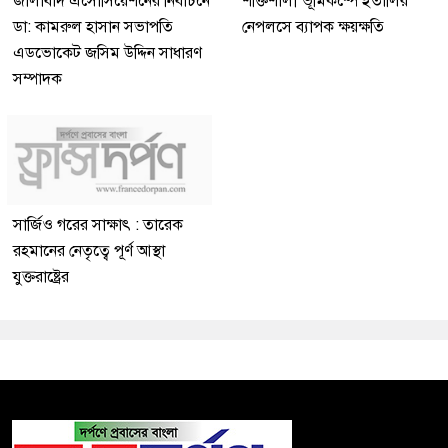
জালাবাদ এসোসিয়েশনের নির্বাচনে
শক্তিশালী ভূমিকম্পে ইতালির
ডা: কামরুল হাসান সভাপতি
নেপলসে ব্যাপক ক্ষয়ক্ষতি
এডভোকেট জসিম উদ্দিন সাধারণ
সম্পাদক
সার্জিও গরের সাক্ষাৎ : তারেক
রহমানের নেতৃত্বে পূর্ণ আস্থা
যুক্তরাষ্ট্রের