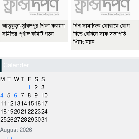
আতুকুড়া-সুবিদপুর শিক্ষা কল্যাণ
বিশ্ব সামাজিক ফোরামে যোগ
সমিতির পূর্ণাঙ্গ কমিটি গঠন
দিতে বেনিনে সাফ সভাপতি
খিয়াং নয়ন
Calender
M
T
W
T
F
S
S
1
2
3
4
5
6
7
8
9
10
11
12
13
14
15
16
17
18
19
20
21
22
23
24
25
26
27
28
29
30
31
August 2026