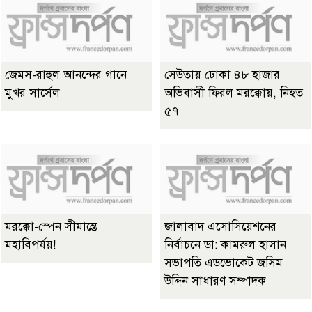
জেমস-রাহুল আনন্দের গানে
সেউতায় ঢোকা ৪৮ হাজার
মুখর সার্সেল
অভিবাসী ফিরল মরক্কোয়, নিহত
৫৭
মরক্কো-স্পেন সীমান্তে
জালাবাদ এসোসিয়েশনের
মহাবিপর্যয়!
নির্বাচনে ডা: কামরুল হাসান
সভাপতি এডভোকেট জসিম
উদ্দিন সাধারণ সম্পাদক