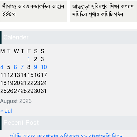
সীমান্তে আরও কড়াকড়ির আহ্বান
আতুকুড়া-সুবিদপুর শিক্ষা কল্যাণ
ইইউ’র
সমিতির পূর্ণাঙ্গ কমিটি গঠন
Calender
M
T
W
T
F
S
S
1
2
3
4
5
6
7
8
9
10
11
12
13
14
15
16
17
18
19
20
21
22
23
24
25
26
27
28
29
30
31
August 2026
« Jul
Recent Post
সৌদি আরবে কারখানায় অগ্নিকাণ্ডে ১৬ বাংলাদেশি নিহত