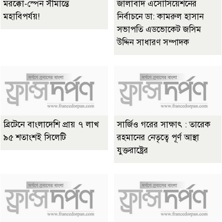
মরক্কো-স্পেন সীমান্তে
জালাবাদ এসোসিয়েশনের
মহাবিপর্যয়!
নির্বাচনে ডা: কামরুল হাসান
সভাপতি এডভোকেট জসিম
উদ্দিন সাধারণ সম্পাদক
ব্রিটেনে বাংলাদেশি প্রায় ৭ লাখ
সার্জিও গরের সাক্ষাৎ : তারেক
৯৫ শতাংশই সিলেটি
রহমানের নেতৃত্বে পূর্ণ আস্থা
যুক্তরাষ্ট্রের