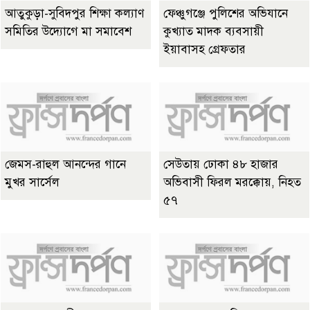
আতুকুড়া-সুবিদপুর শিক্ষা কল্যাণ
ফেঞ্চুগঞ্জে পুলিশের অভিযানে
সমিতির উদ্যোগে মা সমাবেশ
কুখ্যাত মাদক ব্যবসায়ী
ইয়াবাসহ গ্রেফতার
জেমস-রাহুল আনন্দের গানে
সেউতায় ঢোকা ৪৮ হাজার
মুখর সার্সেল
অভিবাসী ফিরল মরক্কোয়, নিহত
৫৭