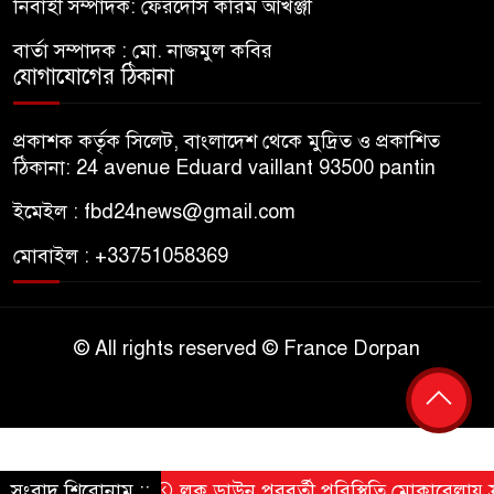
নির্বাহী সম্পাদক: ফেরদৌস করিম আখঞ্জী
বার্তা সম্পাদক : মো. নাজমুল কবির
যোগাযোগের ঠিকানা
প্রকাশক কর্তৃক সিলেট, বাংলাদেশ থেকে মুদ্রিত ও প্রকাশিত
ঠিকানা: 24 avenue Eduard vaillant 93500 pantin
ইমেইল : fbd24news@gmail.com
মোবাইল : +33751058369
© All rights reserved © France Dorpan
সংবাদ শিরোনাম ::
লক ডাউন পরবর্তী পরিস্থিতি মোকাবেলায় ফ্রান্সে চ