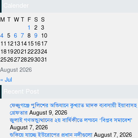
Calender
M
T
W
T
F
S
S
1
2
3
4
5
6
7
8
9
10
11
12
13
14
15
16
17
18
19
20
21
22
23
24
25
26
27
28
29
30
31
August 2026
« Jul
Recent Post
ফেঞ্চুগঞ্জে পুলিশের অভিযানে কুখ্যাত মাদক ব্যবসায়ী ইয়াবাসহ
গ্রেফতার
August 9, 2026
জুলাই গণঅভ্যুত্থানের ২য় বার্ষিকীতে লন্ডনে ‘বিপ্লব সমাবেশ’
August 7, 2026
শুকিয়ে যাচ্ছে ইউরোপের প্রধান নদীগুলো
August 7, 2026