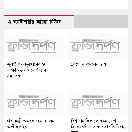
এ ক্যাটাগরির আরো নিউজ
জুলাই গণঅভ্যুত্থানের ২য়
ফ্রান্সে দাবানলের তাণ্ডব
বার্ষিকীতে লন্ডনে ‘বিপ্লব
সমাবেশ’
প্রধানমন্ত্রী তারেক রহমান -এম
বিশ্ব সামাজিক ফোরামে যোগ
আলী হুসাইন
দিতে বেনিনে সাফ সভাপতি খিয়াং