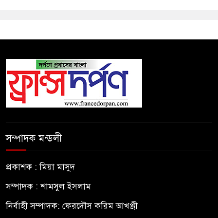
সম্পাদক মন্ডলী
প্রকাশক : মিয়া মাসুদ
সম্পাদক : শামসুল ইসলাম
নির্বাহী সম্পাদক: ফেরদৌস করিম আখঞ্জী