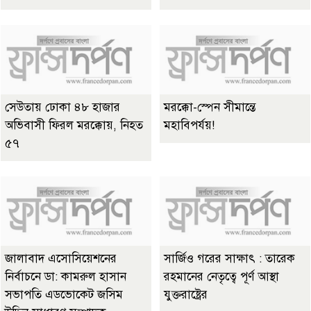
সেউতায় ঢোকা ৪৮ হাজার
মরক্কো-স্পেন সীমান্তে
অভিবাসী ফিরল মরক্কোয়, নিহত
মহাবিপর্যয়!
৫৭
জালাবাদ এসোসিয়েশনের
সার্জিও গরের সাক্ষাৎ : তারেক
নির্বাচনে ডা: কামরুল হাসান
রহমানের নেতৃত্বে পূর্ণ আস্থা
সভাপতি এডভোকেট জসিম
যুক্তরাষ্ট্রের