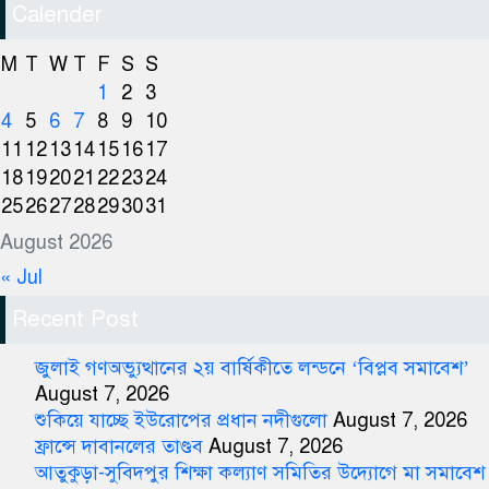
Calender
M
T
W
T
F
S
S
1
2
3
4
5
6
7
8
9
10
11
12
13
14
15
16
17
18
19
20
21
22
23
24
25
26
27
28
29
30
31
August 2026
« Jul
Recent Post
জুলাই গণঅভ্যুত্থানের ২য় বার্ষিকীতে লন্ডনে ‘বিপ্লব সমাবেশ’
August 7, 2026
শুকিয়ে যাচ্ছে ইউরোপের প্রধান নদীগুলো
August 7, 2026
ফ্রান্সে দাবানলের তাণ্ডব
August 7, 2026
আতুকুড়া-সুবিদপুর শিক্ষা কল্যাণ সমিতির উদ্যোগে মা সমাবেশ