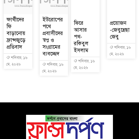
ক্ষার্থীদের
ইউরোপের
ফিরে
প্রয়োজন
ফি
পথে
আসার
-জেবুন্নেছা
বাড়ানোয়
প্রবাসীদের
পথ-
জেবু
ফ্রান্সজুড়ে
স্বপ্ন ও
রকিবুল
প্রতিবাদ
সংগ্রামের
শনিবার, ১৬
ইসলাম
ব্যবচ্ছেদ
মে, ২০২৬
শনিবার, ১৬
শনিবার, ১৬
মে, ২০২৬
শনিবার, ১৬
মে, ২০২৬
মে, ২০২৬