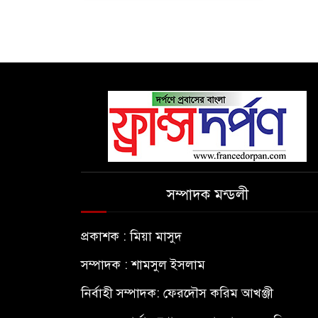
সম্পাদক মন্ডলী
প্রকাশক : মিয়া মাসুদ
সম্পাদক : শামসুল ইসলাম
নির্বাহী সম্পাদক: ফেরদৌস করিম আখঞ্জী