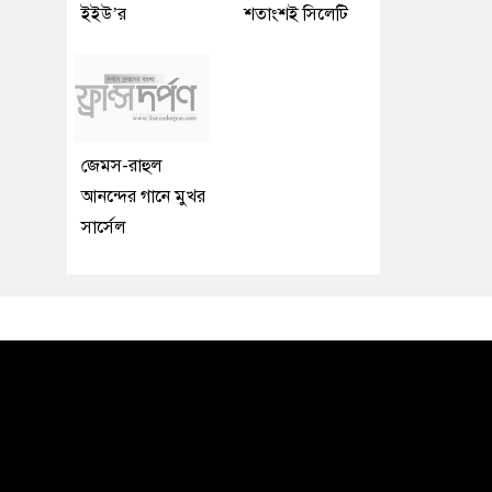
ইইউ’র
শতাংশই সিলেটি
জেমস-রাহুল
আনন্দের গানে মুখর
সার্সেল