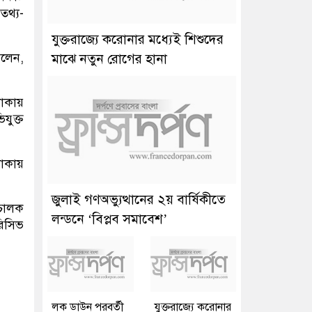
তথ্য-
যুক্তরাজ্যে করোনার মধ্যেই শিশুদের
বলেন,
মাঝে নতুন রোগের হানা
লাকায়
যুক্ত
লাকায়
জুলাই গণঅভ্যুত্থানের ২য় বার্ষিকীতে
িচালক
লন্ডনে ‘বিপ্লব সমাবেশ’
িসিভ
লক ডাউন পরবর্তী
যুক্তরাজ্যে করোনার