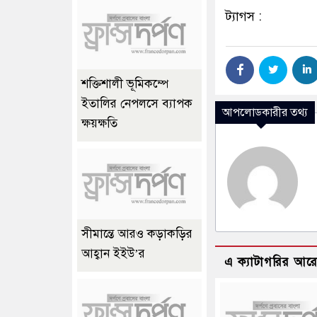
ট্যাগস :
শক্তিশালী ভূমিকম্পে
ইতালির নেপলসে ব্যাপক
আপলোডকারীর তথ্য
ক্ষয়ক্ষতি
সীমান্তে আরও কড়াকড়ির
আহ্বান ইইউ’র
এ ক্যাটাগরির আর