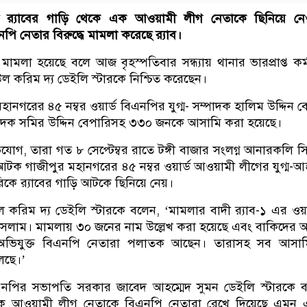
ীতে র‌্যাবের গাড়ি থেকে এক আওয়ামী লীগ নেতাকে ছিনিয়ে নে
ি নেতার বিরুদ্ধে মামলা করেছে র‍্যাব।
এ মামলা হয়েছে বলে আজ বৃহস্পতিবার সন্ধ্যায় থানার ভারপ্রাপ্ত কর্ম
ল করিম দ্য ডেইলি স্টারকে নিশ্চিত করেছেন।
ানগরের ৪৫ নম্বর ওয়ার্ড বিএনপির যুগ্ম- সম্পাদক হালিম উদ্দিন ব
পাদক সমির উদ্দিন বেপারিসহ ৩৩০ জনকে আসামি করা হয়েছে।
িযোগ, তারা গত ৮ সেপ্টেম্বর রাতে টঙ্গী বাজার সংলগ্ন আনারকলি স
ক গাজীপুর মহানগরের ৪৫ নম্বর ওয়ার্ড আওয়ামী লীগের যুগ্ম-আহ
িকে র‌্যাবের গাড়ি আটকে ছিনিয়ে নেয়।
করিম দ্য ডেইলি স্টারকে বলেন, ‘মামলার বাদী র‍্যাব-১ এর ওয়া
সলাম। মামলায় ৩০ জনের নাম উল্লেখ করা হয়েছে এবং বাকিদের অ
অভিযুক্ত বিএনপি নেতারা পলাতক আছেন। তারাসহ সব আসাম
চলছে।’
 বিএনপির সভাপতি সরকার জাবেদ আহম্মেদ সুমন ডেইলি স্টারকে 
থেকে আওয়ামী লীগ নেতাকে বিএনপি নেতারা রেখে দিয়েছে এমন