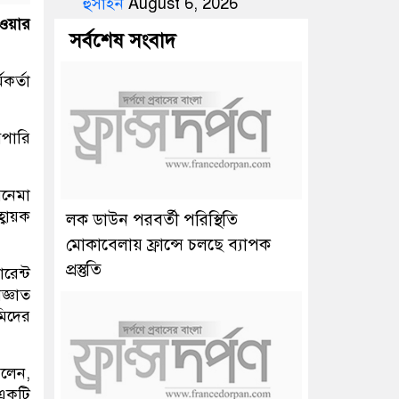
হুসাইন
August 6, 2026
ওয়ার
সর্বশেষ সংবাদ
কর্তা
েপারি
িনেমা
্বায়ক
লক ডাউন পরবর্তী পরিস্থিতি
মোকাবেলায় ফ্রান্সে চলছে ব্যাপক
প্রস্তুতি
রেন্ট
জ্ঞাত
িদের
বলেন,
 একটি