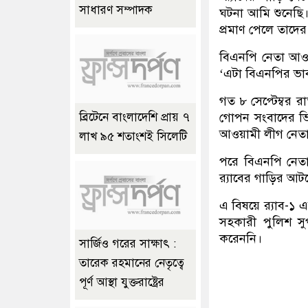
সাধারণ সম্পাদক
ঘটনা আমি শুনেছি। 
প্রমাণ পেলে তাদের ব
বিএনপি নেতা আওয়
‘এটা বিএনপির ভাবম
গত ৮ সেপ্টেম্বর 
গোপন সংবাদের ভিত্
ব্রিটেনে বাংলাদেশি প্রায় ৭
আওয়ামী লীগ নেতা 
লাখ ৯৫ শতাংশই সিলেটি
পরে বিএনপি নেতা
র‌্যাবের গাড়ির আট
এ বিষয়ে র‌্যাব-১
সহকারী পুলিশ স
করেননি।
সার্জিও গরের সাক্ষাৎ :
তারেক রহমানের নেতৃত্বে
পূর্ণ আস্থা যুক্তরাষ্ট্রের