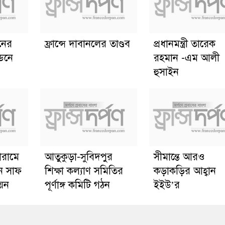
ানের
ফ্রান্সে দাবানলের তাণ্ডব
প্রধানমন্ত্রী তারেক
্ডনে
রহমান -এম আলী
হুসাইন
োরামে
আতুকুড়া-সুবিদপুর
সীমান্তে আরও
ে সাফ
শিক্ষা কল্যাণ সমিতির
কড়াকড়ির আহ্বান
য়ন
পূর্ণাঙ্গ কমিটি গঠন
ইইউ’র