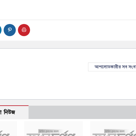
আপলোডকারীর সব সংব
ো নিউজ