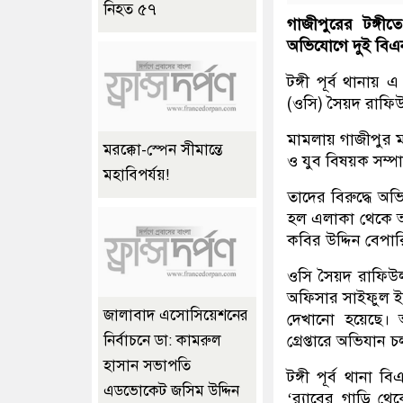
নিহত ৫৭
গাজীপুরের টঙ্গ
অভিযোগে দুই বিএনপ
টঙ্গী পূর্ব থানায় 
(ওসি) সৈয়দ রাফিউ
মামলায় গাজীপুর মহ
মরক্কো-স্পেন সীমান্তে
ও যুব বিষয়ক সম্
মহাবিপর্যয়!
তাদের বিরুদ্ধে অভ
হল এলাকা থেকে আট
কবির উদ্দিন বেপার
ওসি সৈয়দ রাফিউল 
অফিসার সাইফুল ই
জালাবাদ এসোসিয়েশনের
দেখানো হয়েছে। 
গ্রেপ্তারে অভিযান 
নির্বাচনে ডা: কামরুল
হাসান সভাপতি
টঙ্গী পূর্ব থানা
এডভোকেট জসিম উদ্দিন
‘র‌্যাবের গাড়ি 