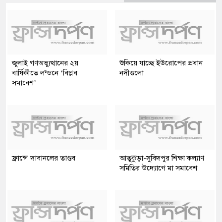
জুলাই গণঅভ্যুত্থানের ২য়
শুকিয়ে যাচ্ছে ইউরোপের প্রধান
বার্ষিকীতে লন্ডনে ‘বিপ্লব
নদীগুলো
সমাবেশ’
ফ্রান্সে দাবানলের তাণ্ডব
আতুকুড়া-সুবিদপুর শিক্ষা কল্যাণ
সমিতির উদ্যোগে মা সমাবেশ