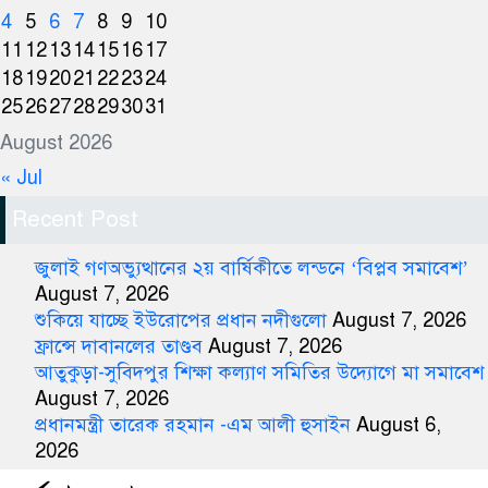
4
5
6
7
8
9
10
11
12
13
14
15
16
17
18
19
20
21
22
23
24
25
26
27
28
29
30
31
August 2026
« Jul
Recent Post
জুলাই গণঅভ্যুত্থানের ২য় বার্ষিকীতে লন্ডনে ‘বিপ্লব সমাবেশ’
August 7, 2026
শুকিয়ে যাচ্ছে ইউরোপের প্রধান নদীগুলো
August 7, 2026
ফ্রান্সে দাবানলের তাণ্ডব
August 7, 2026
আতুকুড়া-সুবিদপুর শিক্ষা কল্যাণ সমিতির উদ্যোগে মা সমাবেশ
August 7, 2026
প্রধানমন্ত্রী তারেক রহমান -এম আলী হুসাইন
August 6,
2026