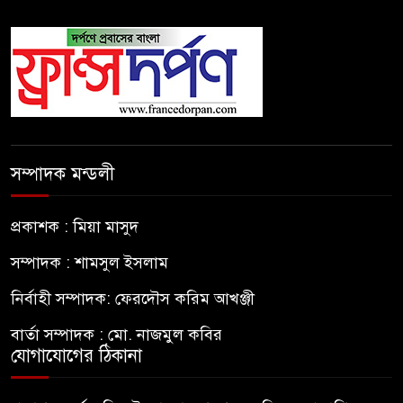
সম্পাদক মন্ডলী
প্রকাশক : মিয়া মাসুদ
সম্পাদক : শামসুল ইসলাম
নির্বাহী সম্পাদক: ফেরদৌস করিম আখঞ্জী
বার্তা সম্পাদক : মো. নাজমুল কবির
যোগাযোগের ঠিকানা