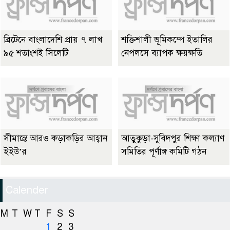
ব্রিটেনে বাংলাদেশি প্রায় ৭ লাখ
শক্তিশালী ভূমিকম্পে ইতালির
৯৫ শতাংশই সিলেটি
নেপলসে ব্যাপক ক্ষয়ক্ষতি
সীমান্তে আরও কড়াকড়ির আহ্বান
আতুকুড়া-সুবিদপুর শিক্ষা কল্যাণ
ইইউ’র
সমিতির পূর্ণাঙ্গ কমিটি গঠন
Calender
M
T
W
T
F
S
S
1
2
3