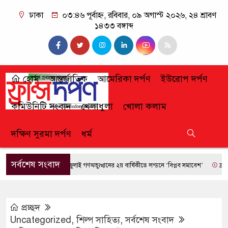
ঢাকা
০৩:৪৬ পূর্বাহ্ন, রবিবার, ০৯ অগাস্ট ২০২৬, ২৪ শ্রাবণ
১৪৩৩ বঙ্গাব্দ
হোম
আন্তর্জাতিক
আমেরিকা দর্পণ
ইউরোপ দর্পণ
কমিউনিটি সংবাদ
খেলাধুলা
খোলা কলাম
দক্ষিণ সুরমা দর্পণ
ধর্ম
সর্বশেষ সংবাদ
জুলাই গণঅভ্যুত্থানের ২য় বার্ষিকীতে লন্ডনে ‘বিপ্লব সমাবেশ’
ফ্রান্সে দা
প্রচ্ছদ
Uncategorized
,
শিল্প সাহিত্য
,
সর্বশেষ সংবাদ