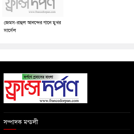
জেমস-রাহুল আনন্দের গানে মুখর
সার্সেল
সম্পাদক মন্ডলী