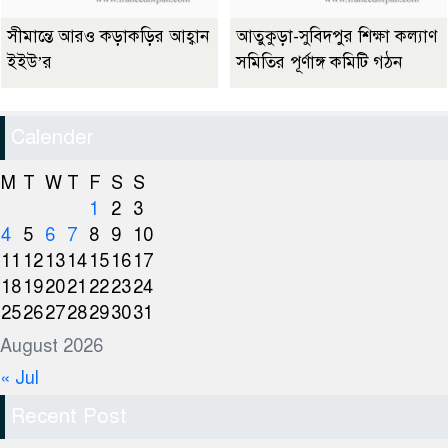
সীমান্তে আরও কড়াকড়ির আহ্বান
আতুকুড়া-সুবিদপুর শিক্ষা কল্যাণ
ইইউ’র
সমিতির পূর্ণাঙ্গ কমিটি গঠন
Calender
M
T
W
T
F
S
S
1
2
3
4
5
6
7
8
9
10
11
12
13
14
15
16
17
18
19
20
21
22
23
24
25
26
27
28
29
30
31
August 2026
« Jul
Recent Post