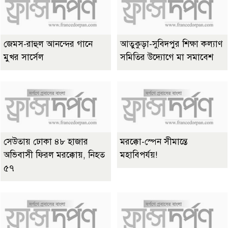
জেমস-রাহুল আনন্দের গানে
আতুকুড়া-সুবিদপুর শিক্ষা কল্যাণ
মুখর সার্সেল
সমিতির উদ্যোগে মা সমাবেশ
সেউতায় ঢোকা ৪৮ হাজার
মরক্কো-স্পেন সীমান্তে
অভিবাসী ফিরল মরক্কোয়, নিহত
মহাবিপর্যয়!
৫৭