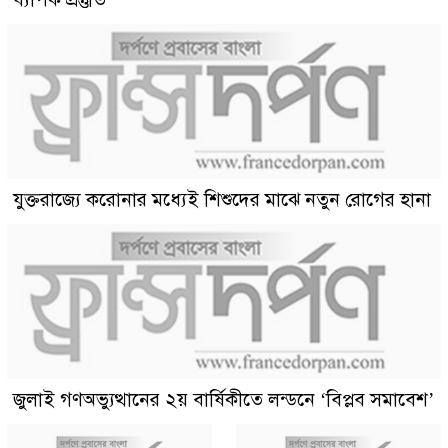
যুক্তরাজ্যে করোনার মধ্যেই শিশুদের মাঝে নতুন রোগের হানা
জুলাই গণঅভ্যুত্থানের ২য় বার্ষিকীতে লন্ডনে ‘বিপ্লব সমাবেশ’