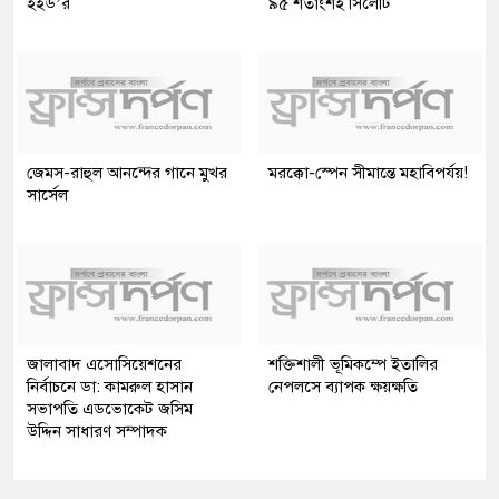
ইইউ’র
৯৫ শতাংশই সিলেটি
জেমস-রাহুল আনন্দের গানে মুখর
মরক্কো-স্পেন সীমান্তে মহাবিপর্যয়!
সার্সেল
জালাবাদ এসোসিয়েশনের
শক্তিশালী ভূমিকম্পে ইতালির
নির্বাচনে ডা: কামরুল হাসান
নেপলসে ব্যাপক ক্ষয়ক্ষতি
সভাপতি এডভোকেট জসিম
উদ্দিন সাধারণ সম্পাদক