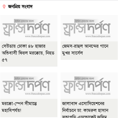
জনপ্রিয় সংবাদ
সেউতায় ঢোকা ৪৮ হাজার
জেমস-রাহুল আনন্দের গানে
অভিবাসী ফিরল মরক্কোয়, নিহত
মুখর সার্সেল
৫৭
মরক্কো-স্পেন সীমান্তে
জালাবাদ এসোসিয়েশনের
মহাবিপর্যয়!
নির্বাচনে ডা: কামরুল হাসান
সভাপতি এডভোকেট জসিম