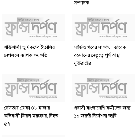
সম্পাদক
শক্তিশালী ভূমিকম্পে ইতালির
সার্জিও গরের সাক্ষাৎ : তারেক
নেপলসে ব্যাপক ক্ষয়ক্ষতি
রহমানের নেতৃত্বে পূর্ণ আস্থা
যুক্তরাষ্ট্রের
সেউতায় ঢোকা ৪৮ হাজার
প্রবাসী বাংলাদেশি কর্মীদের জন্য
অভিবাসী ফিরল মরক্কোয়, নিহত
১০ জরুরি নির্দেশনা জারি
৫৭