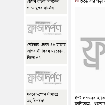
৩৩৯ বার পড়া 
জেমস-রাহুল আনন্দের
গানে মুখর সার্সেল
সেউতায় ঢোকা ৪৮ হাজার
অভিবাসী ফিরল মরক্কোয়,
নিহত ৫৭
মরক্কো-স্পেন সীমান্তে
ইস্ট লন্ডনের হ্যা
মহাবিপর্যয়!
জানিয়েছে, শুক্র