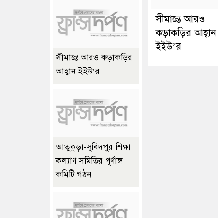
সীমান্তে আরও
কড়াকড়ির আহ্বান
ইইউ’র
সীমান্তে আরও কড়াকড়ির
আহ্বান ইইউ’র
আতুকুড়া-সুবিদপুর শিক্ষা
কল্যাণ সমিতির পূর্ণাঙ্গ
কমিটি গঠন