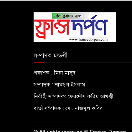
সম্পাদক মন্ডলী
প্রকাশক : মিয়া মাসুদ
সম্পাদক : শামসুল ইসলাম
নির্বাহী সম্পাদক: ফেরদৌস করিম আখঞ্জী
বার্তা সম্পাদক : মো. নাজমুল কবির