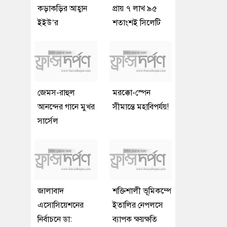
কড়াকড়ির আহ্বান
প্রায় ৭ লাখ ৯৫
ইইউ’র
শতাংশই সিলেটি
জেমস-রাহুল
মরক্কো-স্পেন
আনন্দের গানে মুখর
সীমান্তে মহাবিপর্যয়!
সার্সেল
জালাবাদ
শক্তিশালী ভূমিকম্পে
এসোসিয়েশনের
ইতালির নেপলসে
নির্বাচনে ডা:
ব্যাপক ক্ষয়ক্ষতি