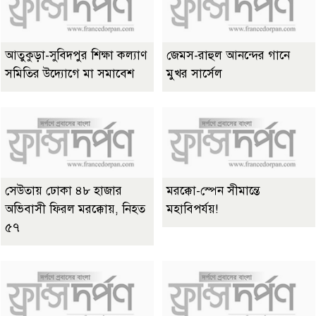
আতুকুড়া-সুবিদপুর শিক্ষা কল্যাণ
জেমস-রাহুল আনন্দের গানে
সমিতির উদ্যোগে মা সমাবেশ
মুখর সার্সেল
সেউতায় ঢোকা ৪৮ হাজার
মরক্কো-স্পেন সীমান্তে
অভিবাসী ফিরল মরক্কোয়, নিহত
মহাবিপর্যয়!
৫৭