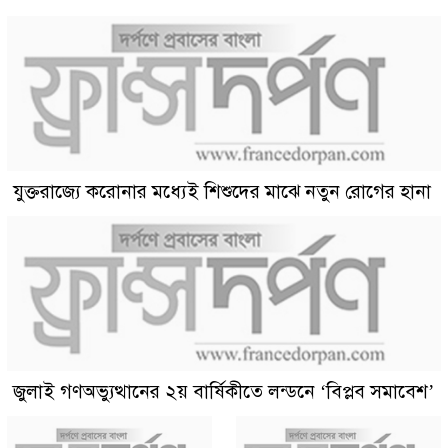
যুক্তরাজ্যে করোনার মধ্যেই শিশুদের মাঝে নতুন রোগের হানা
জুলাই গণঅভ্যুত্থানের ২য় বার্ষিকীতে লন্ডনে ‘বিপ্লব সমাবেশ’