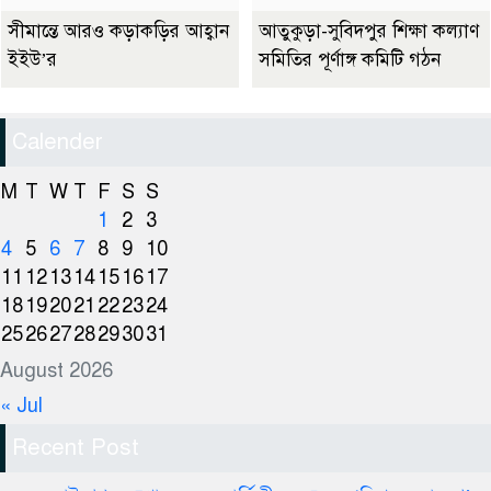
সীমান্তে আরও কড়াকড়ির আহ্বান
আতুকুড়া-সুবিদপুর শিক্ষা কল্যাণ
ইইউ’র
সমিতির পূর্ণাঙ্গ কমিটি গঠন
Calender
M
T
W
T
F
S
S
1
2
3
4
5
6
7
8
9
10
11
12
13
14
15
16
17
18
19
20
21
22
23
24
25
26
27
28
29
30
31
August 2026
« Jul
Recent Post