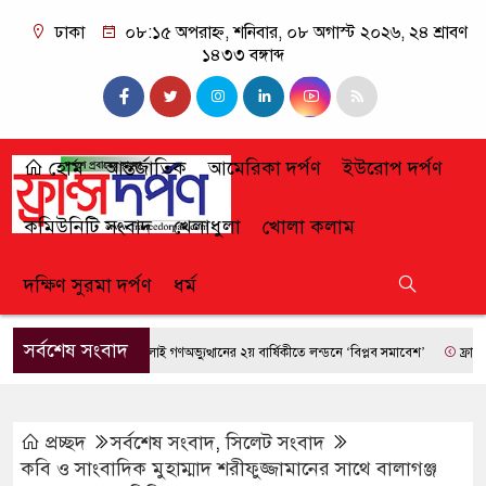
ঢাকা
০৮:১৫ অপরাহ্ন, শনিবার, ০৮ অগাস্ট ২০২৬, ২৪ শ্রাবণ
১৪৩৩ বঙ্গাব্দ
হোম
আন্তর্জাতিক
আমেরিকা দর্পণ
ইউরোপ দর্পণ
কমিউনিটি সংবাদ
খেলাধুলা
খোলা কলাম
দক্ষিণ সুরমা দর্পণ
ধর্ম
সর্বশেষ সংবাদ
জুলাই গণঅভ্যুত্থানের ২য় বার্ষিকীতে লন্ডনে ‘বিপ্লব সমাবেশ’
ফ্রান্সে দাবা
প্রচ্ছদ
সর্বশেষ সংবাদ
,
সিলেট সংবাদ
কবি ও সাংবাদিক মুহাম্মাদ শরীফুজ্জামানের সাথে বালাগঞ্জ