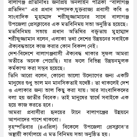
বালাগঞ্জ প্রতিনিধিঃ জনপ্রিয় অনলাইন পত্রিকা “বালাগঞ্জ
প্রতিদিন” এর প্রধান সম্পাদক,যুক্তরাজ্য প্রবাসী কবি ও
সাংবাদিক মুহাম্মাদ শরীফুজ্জামানের সাথে বালাগঞ্জ
উপজেলা প্রেসক্লাবের এক মতবিনিময় সভা অনুষ্ঠিত হয়েছে।
মতবিনিময় সভায় প্রধান অতিথির বক্তৃতায় মুহাম্মাদ
শরীফুজ্জামান বলেন, এলাকা তথা দেশের উন্নয়নের সবাইকে
ঐক্যবদ্ধভাবে কাজ করার কোন বিকল্প নেই।
দেশ-বিদেশে বালাগঞ্জবাসী ঐক্যবদ্ধ থাকার সুফল আমরা
অতীতে অনেক পেয়েছি। যার ফলে বিভিন্ন উন্নয়নমুলক
কর্মকান্ড করা সম্ভব হয়েছে।
তিনি আরো বলেন, কোনো ভালো উদ্যোগের জন্য একটি
মানুষের শুধু ভাল মন মানসিকতাই যথেষ্ট। তা থাকলেই দেশ
ও এলাকার জন্য ভাল কিছু করা যায়। আর সাংবাদিকদের
বলা হয় জাতীর বিবেক। তাই মানুষের স্বার্থে সবাইকে এক
হয়ে কাজ করতে হবে।
আমরা প্রবাসীরা হৃদয়ের টানে বালাগঞ্জের উন্নয়নে
আপনাদের পাশে থাকবো।
বৃহস্পতিবার (৪এপ্রিল) বিকেলে উপজেলা প্রেসক্লাব’র
অস্থায়ী কার্যালয়ে এ মত বিনিময় সভা অনুষ্ঠিত হয়।