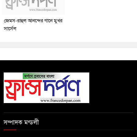
জেমস-রাহুল আনন্দের গানে মুখর
সার্সেল
সম্পাদক মন্ডলী