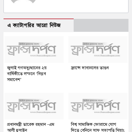
এ ক্যাটাগরির আরো নিউজ
জুলাই গণঅভ্যুত্থানের ২য়
ফ্রান্সে দাবানলের তাণ্ডব
বার্ষিকীতে লন্ডনে ‘বিপ্লব
সমাবেশ’
প্রধানমন্ত্রী তারেক রহমান -এম
বিশ্ব সামাজিক ফোরামে যোগ
আলী হুসাইন
দিতে বেনিনে সাফ সভাপতি খিয়াং