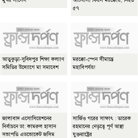
মুখর সার্সেল
অভিবাসী ফিরল মরক্কোয়, নিহত
৫৭
আতুকুড়া-সুবিদপুর শিক্ষা কল্যাণ
মরক্কো-স্পেন সীমান্তে
সমিতির উদ্যোগে মা সমাবেশ
মহাবিপর্যয়!
জালাবাদ এসোসিয়েশনের
সার্জিও গরের সাক্ষাৎ : তারেক
নির্বাচনে ডা: কামরুল হাসান
রহমানের নেতৃত্বে পূর্ণ আস্থা
সভাপতি এডভোকেট জসিম
যুক্তরাষ্ট্রের