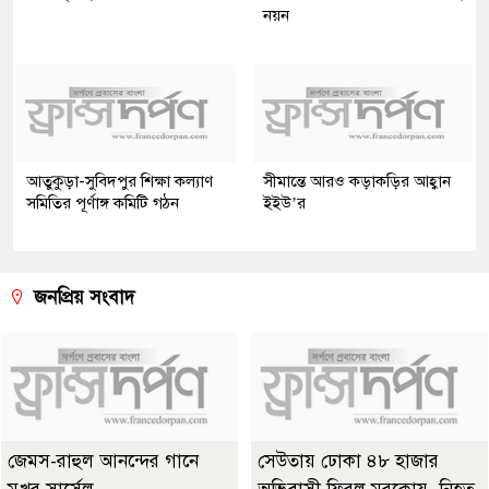
নয়ন
আতুকুড়া-সুবিদপুর শিক্ষা কল্যাণ
সীমান্তে আরও কড়াকড়ির আহ্বান
সমিতির পূর্ণাঙ্গ কমিটি গঠন
ইইউ’র
জনপ্রিয় সংবাদ
জেমস-রাহুল আনন্দের গানে
সেউতায় ঢোকা ৪৮ হাজার