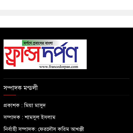
সম্পাদক মন্ডলী
প্রকাশক : মিয়া মাসুদ
সম্পাদক : শামসুল ইসলাম
নির্বাহী সম্পাদক: ফেরদৌস করিম আখঞ্জী