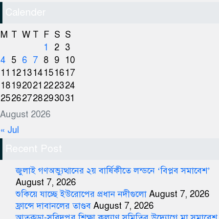
Calender
M
T
W
T
F
S
S
1
2
3
4
5
6
7
8
9
10
11
12
13
14
15
16
17
18
19
20
21
22
23
24
25
26
27
28
29
30
31
August 2026
« Jul
Recent Post
জুলাই গণঅভ্যুত্থানের ২য় বার্ষিকীতে লন্ডনে ‘বিপ্লব সমাবেশ’
August 7, 2026
শুকিয়ে যাচ্ছে ইউরোপের প্রধান নদীগুলো
August 7, 2026
ফ্রান্সে দাবানলের তাণ্ডব
August 7, 2026
আতুকুড়া-সুবিদপুর শিক্ষা কল্যাণ সমিতির উদ্যোগে মা সমাবেশ