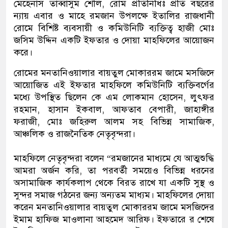
মেহেনাস তাব্বাসুম শেলি, রোম প্রতিনিধিঃ প্রতি বছরের
ন্যায় এবার ও মাহে রমজান উপলক্ষে ইতালির রাজধানী
রোমে বিশিষ্ট ব্যবসায়ী ও কমিউনিটি ব্যক্তিত্ব হাজী মোঃ
জসিম উদ্দিন একটি ইফতার ও দোয়া মাহফিলের আয়োজন
করে।
রোমের মনতানিওয়ালার বায়তুল মোকাররম জামে মসজিদে
আয়োজিত এই ইফতার মাহফিলে কমিউনিটি ব্যক্তিবর্গের
মধ্যে উপস্থিত ছিলেন কে এম লোকমান হোসেন, লুৎফর
রহমান, হাসান ইকবাল, আফতাব বেপারী, জাহাঙ্গীর
ফরাজী, মোঃ জহিরুল আলম সহ বিভিন্ন সামাজিক,
আঞ্চলিক ও রাজনৈতিক নেতৃবৃন্দরা।
মাহফিলে নেতৃবৃন্দরা বলেন “রমজানের মাধ্যমে যে আত্মশুদ্ধি
আমরা অর্জন করি, তা পরবর্তী সময়েও বিভিন্ন ধরনের
অসামাজিক কার্যকলাপ থেকে বিরত রাখে যা একটি সুস্থ ও
সুন্দর সমাজ গঠনের জন্য অন্যতম মাধ্যম। মাহফিলের দোয়া
করেন মনতানিওয়ালার বায়তুল মোকাররম জামে মসজিদের
ইমাম হাফিজ মাওলানা আহমেদ আরিফ। ইফতারে র শেষে