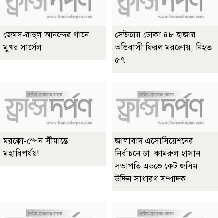
জেমস-রাহুল আনন্দের গানে
সেউতায় ঢোকা ৪৮ হাজার
মুখর সার্সেল
অভিবাসী ফিরল মরক্কোয়, নিহত
৫৭
মরক্কো-স্পেন সীমান্তে
জালাবাদ এসোসিয়েশনের
মহাবিপর্যয়!
নির্বাচনে ডা: কামরুল হাসান
সভাপতি এডভোকেট জসিম
উদ্দিন সাধারণ সম্পাদক