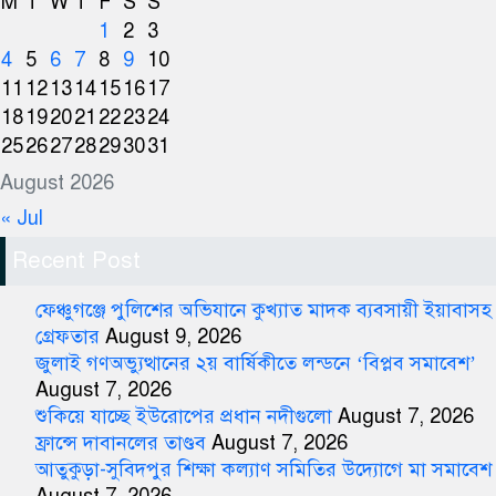
M
T
W
T
F
S
S
1
2
3
4
5
6
7
8
9
10
11
12
13
14
15
16
17
18
19
20
21
22
23
24
25
26
27
28
29
30
31
August 2026
« Jul
Recent Post
ফেঞ্চুগঞ্জে পুলিশের অভিযানে কুখ্যাত মাদক ব্যবসায়ী ইয়াবাসহ
গ্রেফতার
August 9, 2026
জুলাই গণঅভ্যুত্থানের ২য় বার্ষিকীতে লন্ডনে ‘বিপ্লব সমাবেশ’
August 7, 2026
শুকিয়ে যাচ্ছে ইউরোপের প্রধান নদীগুলো
August 7, 2026
ফ্রান্সে দাবানলের তাণ্ডব
August 7, 2026
আতুকুড়া-সুবিদপুর শিক্ষা কল্যাণ সমিতির উদ্যোগে মা সমাবেশ