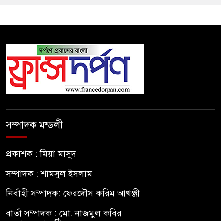
সম্পাদক মন্ডলী
প্রকাশক : মিয়া মাসুদ
সম্পাদক : শামসুল ইসলাম
নির্বাহী সম্পাদক: ফেরদৌস করিম আখঞ্জী
বার্তা সম্পাদক : মো. নাজমুল কবির