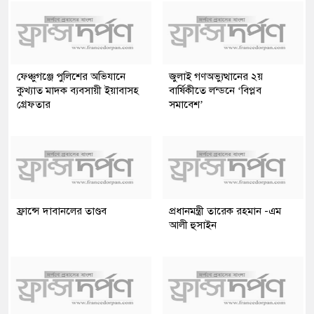
ফেঞ্চুগঞ্জে পুলিশের অভিযানে
জুলাই গণঅভ্যুত্থানের ২য়
কুখ্যাত মাদক ব্যবসায়ী ইয়াবাসহ
বার্ষিকীতে লন্ডনে ‘বিপ্লব
গ্রেফতার
সমাবেশ’
ফ্রান্সে দাবানলের তাণ্ডব
প্রধানমন্ত্রী তারেক রহমান -এম
আলী হুসাইন