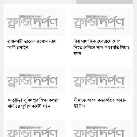
প্রধানমন্ত্রী তারেক রহমান -এম
বিশ্ব সামাজিক ফোরামে যোগ
আলী হুসাইন
দিতে বেনিনে সাফ সভাপতি খিয়াং
নয়ন
আতুকুড়া-সুবিদপুর শিক্ষা কল্যাণ
সীমান্তে আরও কড়াকড়ির আহ্বান
সমিতির পূর্ণাঙ্গ কমিটি গঠন
ইইউ’র