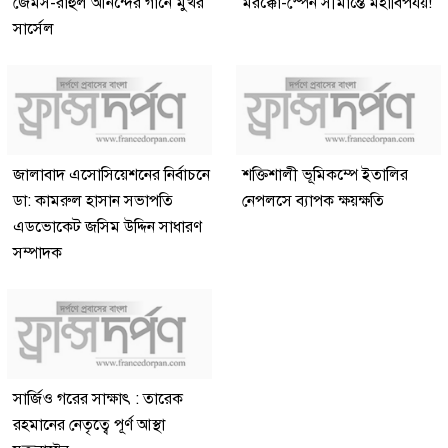
জেমস-রাহুল আনন্দের গানে মুখর
মরক্কো-স্পেন সীমান্তে মহাবিপর্যয়!
সার্সেল
জালাবাদ এসোসিয়েশনের নির্বাচনে
শক্তিশালী ভূমিকম্পে ইতালির
ডা: কামরুল হাসান সভাপতি
নেপলসে ব্যাপক ক্ষয়ক্ষতি
এডভোকেট জসিম উদ্দিন সাধারণ
সম্পাদক
সার্জিও গরের সাক্ষাৎ : তারেক
রহমানের নেতৃত্বে পূর্ণ আস্থা