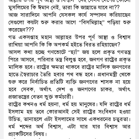
আল্লার উপর পূর্ণ আস্থা ও বিশ্বাস” নেই সেসব দেশের কোনো
মুসলিমের কি ঈমান নেই, তারা কি জান্নাতে যাবে না??
আজ সারাদিনে আপনি যেসকল কার্য সম্পাদন করিয়াছেন
সেগুলো কয়টা শুরু করার আগে “বিসমিল্লাহ্” পড়িয়া শুরু
করেছেন???
গত একসপ্তাহ মহান আল্লাহর উপর পূর্ণ আস্থা ও বিশ্বাস
রাখিয়া আপনি কি কি অপকর্ম হইতে বিরত রহিয়াছেন?
আসল কথা হচ্ছে গণভোটে “হ্যাঁ” জয় হলে প্রকৃত গণতন্ত্র
পিরে আসবে, পরিবার তন্ত্র বিলুপ্ত হবে, জনগণ রাষ্ট্রের প্রকৃত
মালিক হবে। রাষ্ট্রের ক্ষমতা থাকবে রাষ্ট্রের মালিক জনগণের
হাতে।স্বৈরাচার তৈরি হবার পথ বন্ধ হবে। প্রধানমন্ত্রী থেকে
শুরু করে নির্বাচিত প্রতিটি ব্যক্তি জনগণের শাসক না হয়ে
হবে সেবক, অর্থাৎ দেশ ও জনগণের চাকর, অর্থাৎ
প্রজাতন্ত্রের বেতন ভুক্ত কর্মচারী।
রাষ্ট্রের কখনও ধর্ম হয়না, ধর্ম হয় মানুষের। যদি রাষ্ট্রের ধর্ম
ইসলাম হয় তবে কোরআনই সেই রাষ্ট্রের সংবিধান হওয়া
উচিত, তানাহলে এটা ইসলামের সাথে একধরনের চতুরতা।
ধর্ম শব্দের অর্থ বিশ্বাস, এটা যার যার বিশ্বাস আর
প্র্যাকটিসের বিষয়।