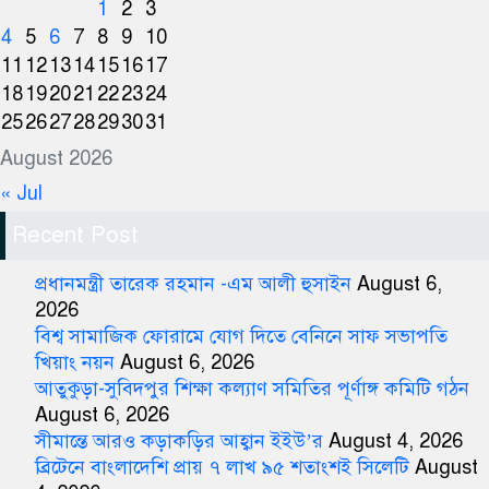
1
2
3
4
5
6
7
8
9
10
11
12
13
14
15
16
17
18
19
20
21
22
23
24
25
26
27
28
29
30
31
August 2026
« Jul
Recent Post
প্রধানমন্ত্রী তারেক রহমান -এম আলী হুসাইন
August 6,
2026
বিশ্ব সামাজিক ফোরামে যোগ দিতে বেনিনে সাফ সভাপতি
খিয়াং নয়ন
August 6, 2026
আতুকুড়া-সুবিদপুর শিক্ষা কল্যাণ সমিতির পূর্ণাঙ্গ কমিটি গঠন
August 6, 2026
সীমান্তে আরও কড়াকড়ির আহ্বান ইইউ’র
August 4, 2026
ব্রিটেনে বাংলাদেশি প্রায় ৭ লাখ ৯৫ শতাংশই সিলেটি
August