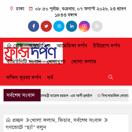
ঢাকা
০৮:৫০ পূর্বাহ্ন, শুক্রবার, ০৭ অগাস্ট ২০২৬, ২৩ শ্রাবণ
১৪৩৩ বঙ্গাব্দ
হোম
আন্তর্জাতিক
আমেরিকা দর্পণ
ইউরোপ দর্পণ
কমিউনিটি সংবাদ
খেলাধুলা
খোলা কলাম
দক্ষিণ সুরমা দর্পণ
ধর্ম
সর্বশেষ সংবাদ
প্রধানমন্ত্রী তারেক রহমান -এম আলী হুসাইন
বিশ্ব সামাজিক ফোরামে যোগ দি
প্রচ্ছদ
খোলা কলাম
,
ফিচার
,
সর্বশেষ সংবাদ
গণভোটে “হ্যাঁ” বলুন