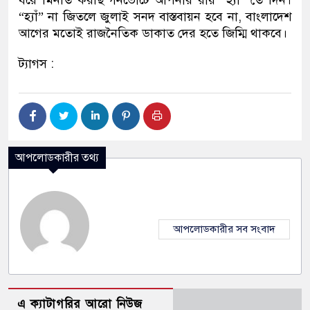
ধরে মিনতি করছি গনভোটে আপনার রায় “হ্যাঁ” তে দিন।
“হ্যাঁ” না জিতলে জুলাই সনদ বাস্তবায়ন হবে না, বাংলাদেশ
আগের মতোই রাজনৈতিক ডাকাত দের হতে জিম্মি থাকবে।
ট্যাগস :
আপলোডকারীর তথ্য
আপলোডকারীর সব সংবাদ
এ ক্যাটাগরির আরো নিউজ