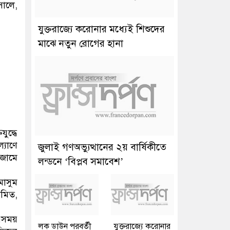
সালে,
যুক্তরাজ্যে করোনার মধ্যেই শিশুদের
মাঝে নতুন রোগের হানা
ুদ্ধে
্যাণে
জুলাই গণঅভ্যুত্থানের ২য় বার্ষিকীতে
জামে
লন্ডনে ‘বিপ্লব সমাবেশ’
মাসুম
অমিত,
এসময়
লক ডাউন পরবর্তী
যুক্তরাজ্যে করোনার