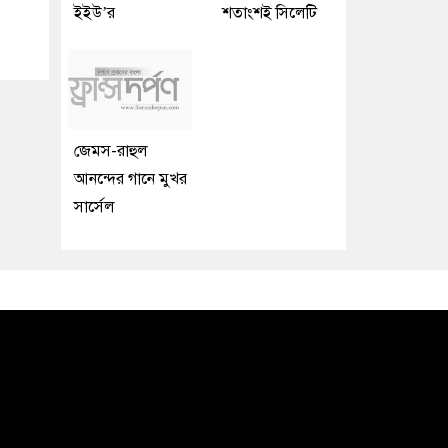
ইইউ’র
শতাংশই সিলেটি
জেমস-রাহুল
আনন্দের গানে মুখর
সার্সেল