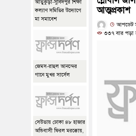
গ্লোবাল জাল
আতুকুড়া-সুবিদপুর শিক্ষা
আত্মপ্রকাশ
কল্যাণ সমিতির উদ্যোগে
মা সমাবেশ
আপডেট সম
৩৩৭ বার পড়া 
জেমস-রাহুল আনন্দের
গানে মুখর সার্সেল
সেউতায় ঢোকা ৪৮ হাজার
অভিবাসী ফিরল মরক্কোয়,