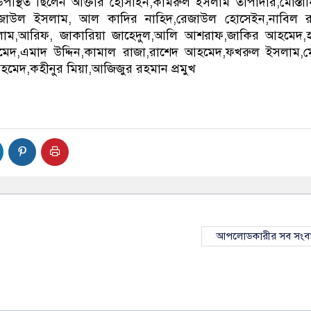
ে উপস্থিত ছিলেন আক্তার হোসাইন,কামরুল ইসলাম তাপাদার,মোস্তা
েজাউল ইসলাম, আল কাদির নাহিদ,রেজাউল হোসেইন,নাবিল র
াম,আরিফ, জাকারিয়া জাহেদুল,আলি আশরাফ,জাকির আহমেদ,হ
দ,এমাদ উদ্দিন,কামাল রাজা,রাশেদ আহমেদ,ফখরুল ইসলাম,ম
মেদ,কহীনুর মিয়া,আজিজুর রহমান প্রমুখ
আপলোডকারীর সব সংব