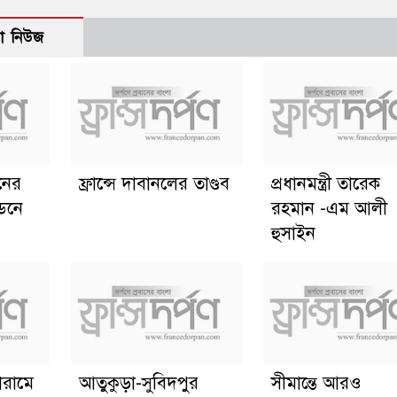
ো নিউজ
ানের
ফ্রান্সে দাবানলের তাণ্ডব
প্রধানমন্ত্রী তারেক
্ডনে
রহমান -এম আলী
হুসাইন
োরামে
আতুকুড়া-সুবিদপুর
সীমান্তে আরও