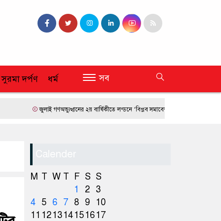
সব
 সুরমা দর্পণ
ধর্ম
জুলাই গণঅভ্যুত্থানের ২য় বার্ষিকীতে লন্ডনে ‘বিপ্লব সমাবেশ’
ফ্রান্সে দাবানলের তাণ্ডব
Calender
M
T
W
T
F
S
S
1
2
3
4
5
6
7
8
9
10
11
12
13
14
15
16
17