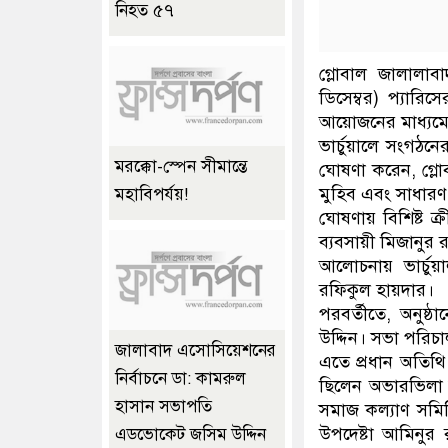
নিহত ৫৭
গ্লোবাল জালালাব
ডিসেম্বর) প্যারি
আয়োজনের মাধ্যমে
ভার্চুয়ালে সংগঠন
মরক্কো-স্পেন সীমান্তে
ঘোষণা করেন, গ্লো
মুহিব এবং সাধারণ
মহাবিপর্যয়!
ঘোষণায় বিশিষ্ট 
ব্যবসায়ী মিজানু
আলোচনায় ভার্চুয
রফিকুল হায়দার।
পরবর্তীতে, অনুষ্
উদ্দিন। সভা পরি
জালাবাদ এসোসিয়েশনের
এতে প্রধান অতিথি
নির্বাচনে ডা: কামরুল
ছিলেন অভারভিলা 
হাসান সভাপতি
সমাজ কল্যাণ সমিতি
উপদেষ্টা আমিনুর 
এডভোকেট জসিম উদ্দিন