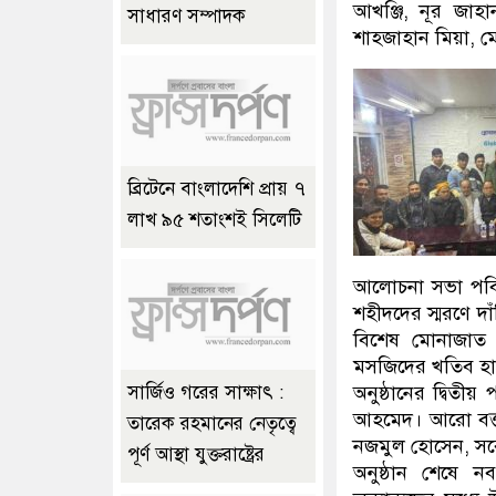
আখঞ্জি, নূর জাহ
সাধারণ সম্পাদক
শাহজাহান মিয়া, 
ব্রিটেনে বাংলাদেশি প্রায় ৭
লাখ ৯৫ শতাংশই সিলেটি
আলোচনা সভা পবিত্
শহীদদের স্মরণে দ
বিশেষ মোনাজাত 
মসজিদের খতিব হাফ
অনুষ্ঠানের দ্বিতীয
সার্জিও গরের সাক্ষাৎ :
আহমেদ। আরো বক্তব
তারেক রহমানের নেতৃত্বে
নজমুল হোসেন, সর
পূর্ণ আস্থা যুক্তরাষ্ট্রের
অনুষ্ঠান শেষে ন