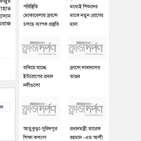
ফিজুর
পরিস্থিতি
মধ্যেই শিশুদের
াহাত
মোকাবেলায় ফ্রান্সে
মাঝে নতুন রোগের
াসান
েরাজ
চলছে ব্যাপক প্রস্তুতি
হানা
শুকিয়ে যাচ্ছে
ফ্রান্সে দাবানলের
ইউরোপের প্রধান
তাণ্ডব
নদীগুলো
াদ
আতুকুড়া-সুবিদপুর
প্রধানমন্ত্রী তারেক
শিক্ষা কল্যাণ
রহমান -এম আলী