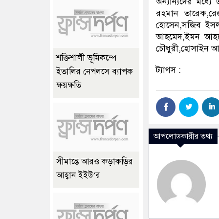
অন্যান্যদের মধ্য
রহমান তারেক,র
হোসেন,সজিব ইসল
আহমেদ,ইমন আহমে
চৌধুরী,হোসাইন আহ
শক্তিশালী ভূমিকম্পে
ট্যাগস :
ইতালির নেপলসে ব্যাপক
ক্ষয়ক্ষতি
আপলোডকারীর তথ্য
সীমান্তে আরও কড়াকড়ির
আহ্বান ইইউ’র