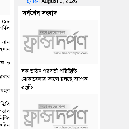
হুসাইন
August 6, 2026
সর্বশেষ সংবাদ
। (১৮
র্ণিল
র নাম
রহমান
দিক ও
লক ডাউন পরবর্তী পরিস্থিতি
জারার
মোকাবেলায় ফ্রান্সে চলছে ব্যাপক
প্রস্তুতি
ফয়ছল
অতিথি
বিভাগ
নিটির
 করিম