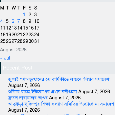
M
T
W
T
F
S
S
1
2
3
4
5
6
7
8
9
10
11
12
13
14
15
16
17
18
19
20
21
22
23
24
25
26
27
28
29
30
31
August 2026
« Jul
Recent Post
জুলাই গণঅভ্যুত্থানের ২য় বার্ষিকীতে লন্ডনে ‘বিপ্লব সমাবেশ’
August 7, 2026
শুকিয়ে যাচ্ছে ইউরোপের প্রধান নদীগুলো
August 7, 2026
ফ্রান্সে দাবানলের তাণ্ডব
August 7, 2026
আতুকুড়া-সুবিদপুর শিক্ষা কল্যাণ সমিতির উদ্যোগে মা সমাবেশ
August 7, 2026