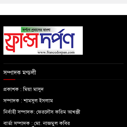
সম্পাদক মন্ডলী
প্রকাশক : মিয়া মাসুদ
সম্পাদক : শামসুল ইসলাম
নির্বাহী সম্পাদক: ফেরদৌস করিম আখঞ্জী
বার্তা সম্পাদক : মো. নাজমুল কবির