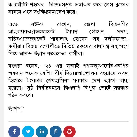
র
‌
্যালীটি
শহরের
বিভিন্ন
সড়ক
প্রদক্ষিন
করে
প্রেস
ক্লাবের
সামনে
এসে
সংক্ষিপ্ত
সমাবেশ
করে
।
এতে
বক্তব্য
রাখেন
,
জেলা
বিএনপির
আহবায়ক
এ্যাডভোকেট
সৈয়দ
হোসেন
,
সদস্য
সচিব
এ্যাডভোকেট
শাহাদা
ৎ
হোসেন
সহ
দলীয়
নেতা
–
কর্মীরা
।
বিজয়
র
‌
্যালীতে
বিভিন্ন
রকমের
বাধ্য
যন্ত্র
সহ
অংশ
নিয়ে
আনন্দ
উল্লাস
করে
নেতা
–
কর্মীরা
।
বক্তারা
বলেন
,‘
২৪
এর
জুলাই
গণঅভ্যুত্থানে
বিএনপির
অবদান
অনেক
বেশি
।
দীর্ঘ
দিনের
আন্দোলন
সংগ্রামে
ফসল
হিসেবে
স্বৈরচার
শেখ
হাসিনা
সরকার
দেশ
ত্যাগে
বাধ্য
হয়েছে
।
সুষ্ঠ
নির্বাচন
হলে
বিএনপি
বিপুল
ভোটে
সরকার
গঠন
করবে
।
ট্যাগস :