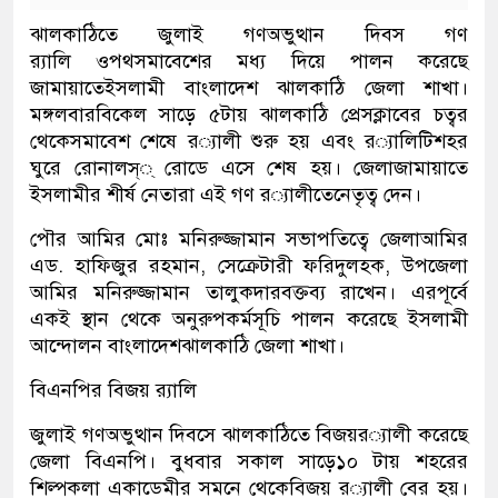
ঝালকাঠিতে
জুলাই
গণঅভুত্থান
দিবস
গণ
র‍্যালি
ও
পথসমাবেশের
মধ্য
দিয়ে
পালন
করেছে
জামায়াতে
ইসলামী
বাংলাদেশ
ঝালকাঠি
জেলা
শাখা
।
মঙ্গলবার
বিকেল
সাড়ে
৫টায়
ঝালকাঠি
প্রেসক্লাবের
চত্বর
থেকে
সমাবেশ
শেষে
র
‌
্যালী
শুরু
হয়
এবং
র
‌
্যালিটি
শহর
ঘুরে
রোনালস্্
রোডে
এসে
শেষ
হয়
।
জেলা
জামায়াতে
ইসলামীর
শীর্ষ
নেতারা
এই
গণ
র
‌
্যালীতে
নেতৃত্ব
দেন
।
পৌর
আমির
মোঃ
মনিরুজ্জামান
সভাপতিত্বে
জেলা
আমির
এড
.
হাফিজুর
রহমান
,
সেক্রেটারী
ফরিদুল
হক
,
উপজেলা
আমির
মনিরুজ্জামান
তালুকদার
বক্তব্য
রাখেন
।
এরপূর্বে
একই
স্থান
থেকে
অনুরুপ
কর্মসূচি
পালন
করেছে
ইসলামী
আন্দোলন
বাংলাদেশ
ঝালকাঠি
জেলা
শাখা
।
বিএনপির
বিজয়
র‍্যালি
জুলাই
গণঅভুত্থান
দিবসে
ঝালকাঠিতে
বিজয়
র
‌
্যালী
করেছে
জেলা
বিএনপি
।
বুধবার
সকাল
সাড়ে
১০
টায়
শহরের
শিল্পকলা
একাডেমীর
সমনে
থেকে
বিজয়
র
‌
্যালী
বের
হয়
।