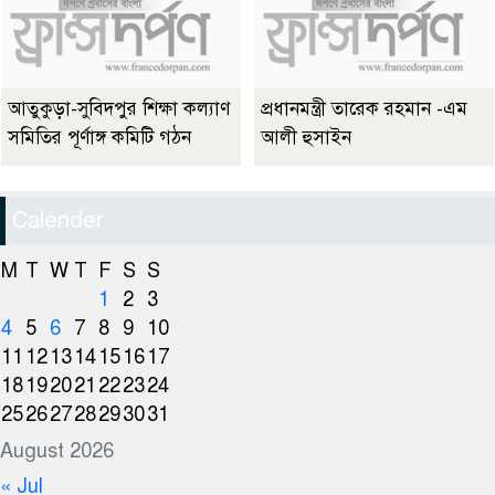
আতুকুড়া-সুবিদপুর শিক্ষা কল্যাণ
প্রধানমন্ত্রী তারেক রহমান -এম
সমিতির পূর্ণাঙ্গ কমিটি গঠন
আলী হুসাইন
Calender
M
T
W
T
F
S
S
1
2
3
4
5
6
7
8
9
10
11
12
13
14
15
16
17
18
19
20
21
22
23
24
25
26
27
28
29
30
31
August 2026
« Jul