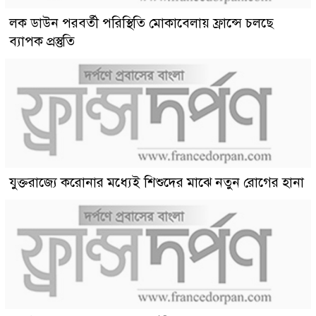
লক ডাউন পরবর্তী পরিস্থিতি মোকাবেলায় ফ্রান্সে চলছে
ব্যাপক প্রস্তুতি
যুক্তরাজ্যে করোনার মধ্যেই শিশুদের মাঝে নতুন রোগের হানা