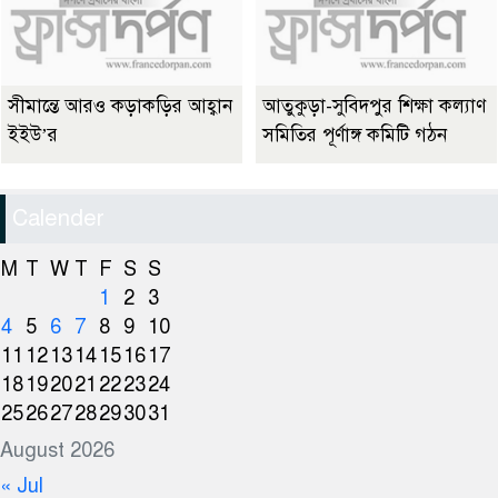
সীমান্তে আরও কড়াকড়ির আহ্বান
আতুকুড়া-সুবিদপুর শিক্ষা কল্যাণ
ইইউ’র
সমিতির পূর্ণাঙ্গ কমিটি গঠন
Calender
M
T
W
T
F
S
S
1
2
3
4
5
6
7
8
9
10
11
12
13
14
15
16
17
18
19
20
21
22
23
24
25
26
27
28
29
30
31
August 2026
« Jul