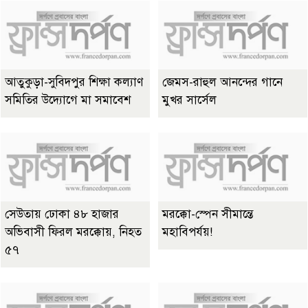
আতুকুড়া-সুবিদপুর শিক্ষা কল্যাণ
জেমস-রাহুল আনন্দের গানে
সমিতির উদ্যোগে মা সমাবেশ
মুখর সার্সেল
সেউতায় ঢোকা ৪৮ হাজার
মরক্কো-স্পেন সীমান্তে
অভিবাসী ফিরল মরক্কোয়, নিহত
মহাবিপর্যয়!
৫৭