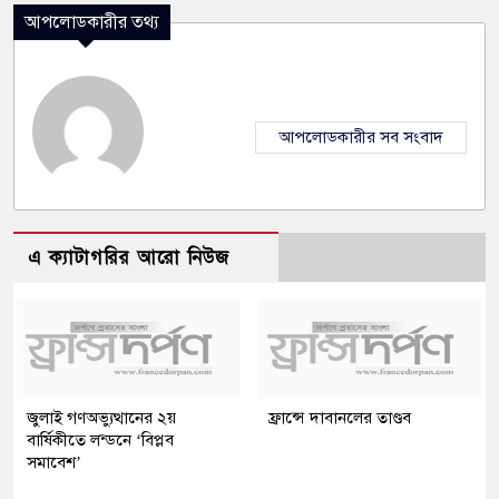
আপলোডকারীর তথ্য
আপলোডকারীর সব সংবাদ
এ ক্যাটাগরির আরো নিউজ
জুলাই গণঅভ্যুত্থানের ২য়
ফ্রান্সে দাবানলের তাণ্ডব
বার্ষিকীতে লন্ডনে ‘বিপ্লব
সমাবেশ’