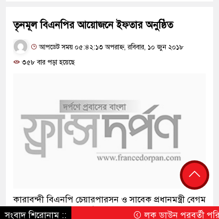
তৃনমূল বিএনপির আয়োজনে ইফতার অনুষ্ঠিত
আপডেট সময় ০৫:৪২:১৩ অপরাহ্ন, রবিবার, ১০ জুন ২০১৮
৩৫৮ বার পড়া হয়েছে
কারাবন্দী বিএনপি চেয়ারপারসন ও সাবেক প্রধানমন্ত্রী বেগম
খালেদা জিয়ার নিঃশর্ত মুক্তির দাবি জানিয়েছেন ফ্রান্স
সংবাদ শিরোনাম ::
লক ডাউন পরবর্তী পরিস্থিতি