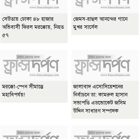
সেউতায় ঢোকা ৪৮ হাজার
জেমস-রাহুল আনন্দের গানে
অভিবাসী ফিরল মরক্কোয়, নিহত
মুখর সার্সেল
৫৭
মরক্কো-স্পেন সীমান্তে
জালাবাদ এসোসিয়েশনের
মহাবিপর্যয়!
নির্বাচনে ডা: কামরুল হাসান
সভাপতি এডভোকেট জসিম
উদ্দিন সাধারণ সম্পাদক