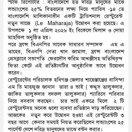
স্টাফ রিপোর্টার : বাংলাদেশে হত দরিদ্র মানুষের মাঝে
লভ্যাংশের ২৫% বিতরনের লক্ষ্য নিয়ে প্যারিস -১৪ তে
বাংলাদেশি মালিকানাধীন একটি ট্রাডিশনাল রেস্টুরেন্ট
নতুন সাজে (Le Maharaja) উদ্বোধন করা হয়েছে। এ
উপলক্ষে ১ লা এপ্রিল ২০২৬ ইং বিকেলে মিলাদ ও দোয়া
মাহফিল অনুষ্ঠিত হয়।
পরে ফ্রান্স বিএনপির সাবেক সাধারণ সম্পাদক এম এ
তাহের, বিএনপি নেতা খান জামাল, ফ্রান্স বাংলাদেশ
প্রেসক্লাবে সভাপতি ফেরদৌস করিম আখঞ্জীসহ অতিথিবৃন্দ
ফিতা কেটে এই প্রতিষ্টানটির আনুষ্ঠানিক ভাবে উদ্বোধন
করেন।
রেস্টুরেন্টের পরিচালক হবিগঞ্জ জেলার শায়েস্তাঞ্জের বাসিন্দা
এম ডি মাহফুজ জানান তারা ৪ ভাই ( কদ্দুস তালুকদার,
জাকির তালুকদার বদরুল তালুকদার) প্যারিসে পরিবার
নিয়ে বসবাস করছেন। চার ভাই একত্রে মিলে ২ টি
রেস্টুরেন্টসহ অনেক গুলো ব্যবসা প্রতিষ্ঠান দাড় করিয়েছেন।
আজকের নতুন করে উদ্বোধন হওয়া এই রেস্টুরেন্টটি ৩
বছর আগে কেনার সময়ই নিয়ত করেছিলেন লভ্যাংশের ২৫
পার্সেন্ট দেশে দরিদ্র মানুষদের মাঝে বন্টন করার।