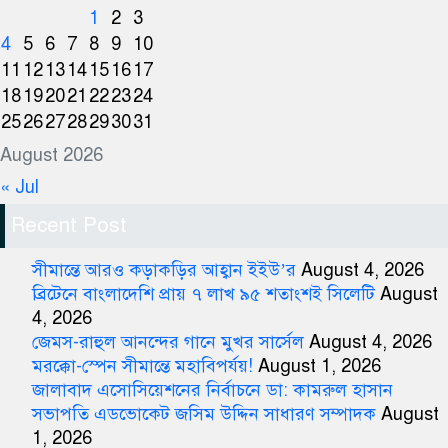
1
2
3
4
5
6
7
8
9
10
11
12
13
14
15
16
17
18
19
20
21
22
23
24
25
26
27
28
29
30
31
August 2026
« Jul
Recent Post
সীমান্তে আরও কড়াকড়ির আহ্বান ইইউ’র
August 4, 2026
ব্রিটেনে বাংলাদেশি প্রায় ৭ লাখ ৯৫ শতাংশই সিলেটি
August
4, 2026
জেমস-রাহুল আনন্দের গানে মুখর সার্সেল
August 4, 2026
মরক্কো-স্পেন সীমান্তে মহাবিপর্যয়!
August 1, 2026
জালাবাদ এসোসিয়েশনের নির্বাচনে ডা: কামরুল হাসান
সভাপতি এডভোকেট জসিম উদ্দিন সাধারণ সম্পাদক
August
1, 2026