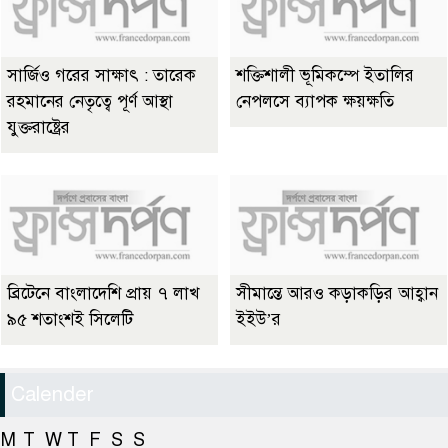
সার্জিও গরের সাক্ষাৎ : তারেক
শক্তিশালী ভূমিকম্পে ইতালির
রহমানের নেতৃত্বে পূর্ণ আস্থা
নেপলসে ব্যাপক ক্ষয়ক্ষতি
যুক্তরাষ্ট্রের
ব্রিটেনে বাংলাদেশি প্রায় ৭ লাখ
সীমান্তে আরও কড়াকড়ির আহ্বান
৯৫ শতাংশই সিলেটি
ইইউ’র
Calender
M
T
W
T
F
S
S