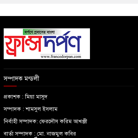
সম্পাদক মন্ডলী
প্রকাশক : মিয়া মাসুদ
সম্পাদক : শামসুল ইসলাম
নির্বাহী সম্পাদক: ফেরদৌস করিম আখঞ্জী
বার্তা সম্পাদক : মো. নাজমুল কবির