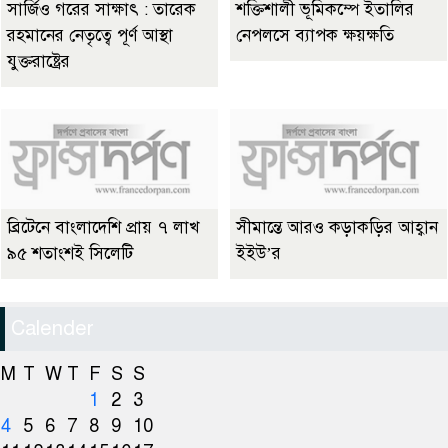
সার্জিও গরের সাক্ষাৎ : তারেক
শক্তিশালী ভূমিকম্পে ইতালির
রহমানের নেতৃত্বে পূর্ণ আস্থা
নেপলসে ব্যাপক ক্ষয়ক্ষতি
যুক্তরাষ্ট্রের
ব্রিটেনে বাংলাদেশি প্রায় ৭ লাখ
সীমান্তে আরও কড়াকড়ির আহ্বান
৯৫ শতাংশই সিলেটি
ইইউ’র
Calender
M
T
W
T
F
S
S
1
2
3
4
5
6
7
8
9
10