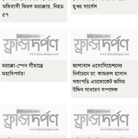
অভিবাসী ফিরল মরক্কোয়, নিহত
মুখর সার্সেল
৫৭
মরক্কো-স্পেন সীমান্তে
জালাবাদ এসোসিয়েশনের
মহাবিপর্যয়!
নির্বাচনে ডা: কামরুল হাসান
সভাপতি এডভোকেট জসিম
উদ্দিন সাধারণ সম্পাদক