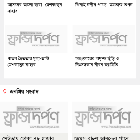
আসনের আলো ছায়া -মেশকাতুন
ঝিনাই নদীর পাড়ে -মমতাজ তপন
নাহার
ধাতব দ্বৈততার মূল্য-ভ্রান্তি
অহংকারের অদৃশ্য ভুঁড়ি ও
মেশকাতুন নাহার
নিঃসঙ্গতার নীরব জ্যামিতি
জনপ্রিয় সংবাদ
সেউতায় ঢোকা ৪৮ হাজার
জেমস-রাহুল আনন্দের গানে