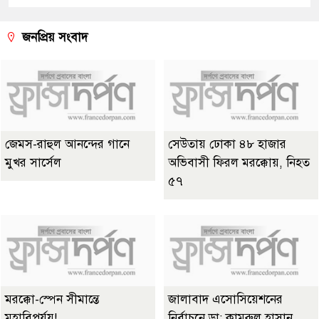
জনপ্রিয় সংবাদ
জেমস-রাহুল আনন্দের গানে
সেউতায় ঢোকা ৪৮ হাজার
মুখর সার্সেল
অভিবাসী ফিরল মরক্কোয়, নিহত
৫৭
মরক্কো-স্পেন সীমান্তে
জালাবাদ এসোসিয়েশনের
মহাবিপর্যয়!
নির্বাচনে ডা: কামরুল হাসান