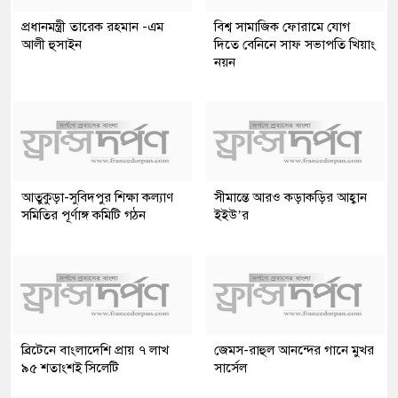
প্রধানমন্ত্রী তারেক রহমান -এম
বিশ্ব সামাজিক ফোরামে যোগ
আলী হুসাইন
দিতে বেনিনে সাফ সভাপতি খিয়াং
নয়ন
আতুকুড়া-সুবিদপুর শিক্ষা কল্যাণ
সীমান্তে আরও কড়াকড়ির আহ্বান
সমিতির পূর্ণাঙ্গ কমিটি গঠন
ইইউ’র
ব্রিটেনে বাংলাদেশি প্রায় ৭ লাখ
জেমস-রাহুল আনন্দের গানে মুখর
৯৫ শতাংশই সিলেটি
সার্সেল