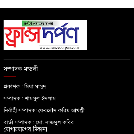
সম্পাদক মন্ডলী
প্রকাশক : মিয়া মাসুদ
সম্পাদক : শামসুল ইসলাম
নির্বাহী সম্পাদক: ফেরদৌস করিম আখঞ্জী
বার্তা সম্পাদক : মো. নাজমুল কবির
যোগাযোগের ঠিকানা