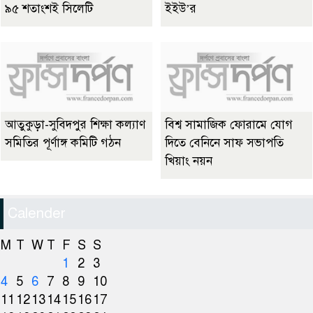
৯৫ শতাংশই সিলেটি
ইইউ’র
আতুকুড়া-সুবিদপুর শিক্ষা কল্যাণ
বিশ্ব সামাজিক ফোরামে যোগ
সমিতির পূর্ণাঙ্গ কমিটি গঠন
দিতে বেনিনে সাফ সভাপতি
খিয়াং নয়ন
Calender
M
T
W
T
F
S
S
1
2
3
4
5
6
7
8
9
10
11
12
13
14
15
16
17