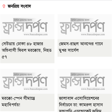
জনপ্রিয় সংবাদ
সেউতায় ঢোকা ৪৮ হাজার
জেমস-রাহুল আনন্দের গানে
অভিবাসী ফিরল মরক্কোয়, নিহত
মুখর সার্সেল
৫৭
মরক্কো-স্পেন সীমান্তে
জালাবাদ এসোসিয়েশনের
মহাবিপর্যয়!
নির্বাচনে ডা: কামরুল হাসান
সভাপতি এডভোকেট জসিম