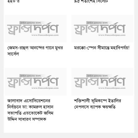
ইইউ’র
৯৫ শতাংশই সিলেটি
জেমস-রাহুল আনন্দের গানে মুখর
মরক্কো-স্পেন সীমান্তে মহাবিপর্যয়!
সার্সেল
জালাবাদ এসোসিয়েশনের
শক্তিশালী ভূমিকম্পে ইতালির
নির্বাচনে ডা: কামরুল হাসান
নেপলসে ব্যাপক ক্ষয়ক্ষতি
সভাপতি এডভোকেট জসিম
উদ্দিন সাধারণ সম্পাদক