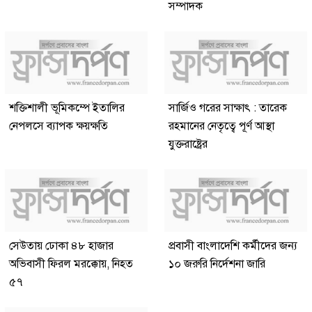
সম্পাদক
শক্তিশালী ভূমিকম্পে ইতালির
সার্জিও গরের সাক্ষাৎ : তারেক
নেপলসে ব্যাপক ক্ষয়ক্ষতি
রহমানের নেতৃত্বে পূর্ণ আস্থা
যুক্তরাষ্ট্রের
সেউতায় ঢোকা ৪৮ হাজার
প্রবাসী বাংলাদেশি কর্মীদের জন্য
অভিবাসী ফিরল মরক্কোয়, নিহত
১০ জরুরি নির্দেশনা জারি
৫৭