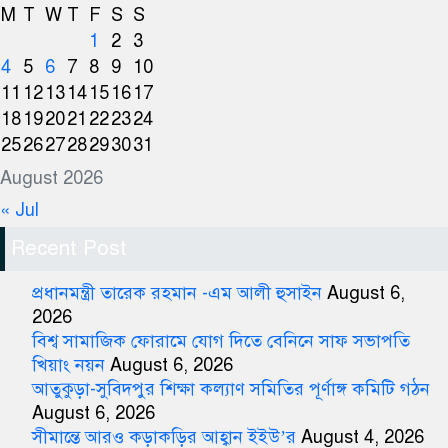
M
T
W
T
F
S
S
1
2
3
4
5
6
7
8
9
10
11
12
13
14
15
16
17
18
19
20
21
22
23
24
25
26
27
28
29
30
31
August 2026
« Jul
Recent Post
প্রধানমন্ত্রী তারেক রহমান -এম আলী হুসাইন
August 6,
2026
বিশ্ব সামাজিক ফোরামে যোগ দিতে বেনিনে সাফ সভাপতি
খিয়াং নয়ন
August 6, 2026
আতুকুড়া-সুবিদপুর শিক্ষা কল্যাণ সমিতির পূর্ণাঙ্গ কমিটি গঠন
August 6, 2026
সীমান্তে আরও কড়াকড়ির আহ্বান ইইউ’র
August 4, 2026