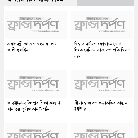
প্রধানমন্ত্রী তারেক রহমান -এম
বিশ্ব সামাজিক ফোরামে যোগ
আলী হুসাইন
দিতে বেনিনে সাফ সভাপতি খিয়াং
নয়ন
আতুকুড়া-সুবিদপুর শিক্ষা কল্যাণ
সীমান্তে আরও কড়াকড়ির আহ্বান
সমিতির পূর্ণাঙ্গ কমিটি গঠন
ইইউ’র