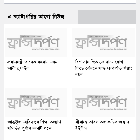
এ ক্যাটাগরির আরো নিউজ
প্রধানমন্ত্রী তারেক রহমান -এম
বিশ্ব সামাজিক ফোরামে যোগ
আলী হুসাইন
দিতে বেনিনে সাফ সভাপতি খিয়াং
নয়ন
আতুকুড়া-সুবিদপুর শিক্ষা কল্যাণ
সীমান্তে আরও কড়াকড়ির আহ্বান
সমিতির পূর্ণাঙ্গ কমিটি গঠন
ইইউ’র