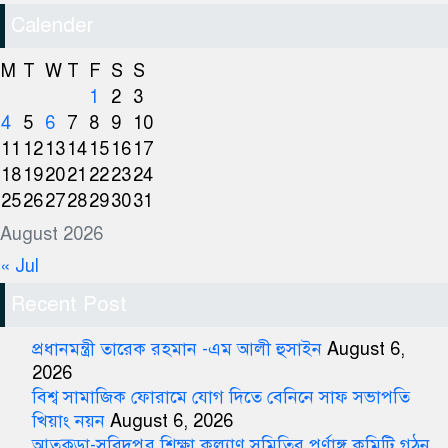
Calender
M
T
W
T
F
S
S
1
2
3
4
5
6
7
8
9
10
11
12
13
14
15
16
17
18
19
20
21
22
23
24
25
26
27
28
29
30
31
August 2026
« Jul
Recent Post
প্রধানমন্ত্রী তারেক রহমান -এম আলী হুসাইন
August 6,
2026
বিশ্ব সামাজিক ফোরামে যোগ দিতে বেনিনে সাফ সভাপতি
খিয়াং নয়ন
August 6, 2026
আতুকুড়া-সুবিদপুর শিক্ষা কল্যাণ সমিতির পূর্ণাঙ্গ কমিটি গঠন