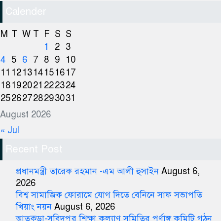
Calender
M
T
W
T
F
S
S
1
2
3
4
5
6
7
8
9
10
11
12
13
14
15
16
17
18
19
20
21
22
23
24
25
26
27
28
29
30
31
August 2026
« Jul
Recent Post
প্রধানমন্ত্রী তারেক রহমান -এম আলী হুসাইন
August 6,
2026
বিশ্ব সামাজিক ফোরামে যোগ দিতে বেনিনে সাফ সভাপতি
খিয়াং নয়ন
August 6, 2026
আতুকুড়া-সুবিদপুর শিক্ষা কল্যাণ সমিতির পূর্ণাঙ্গ কমিটি গঠন