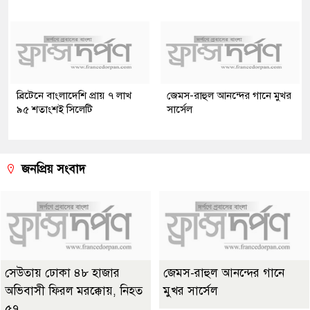
ব্রিটেনে বাংলাদেশি প্রায় ৭ লাখ
জেমস-রাহুল আনন্দের গানে মুখর
৯৫ শতাংশই সিলেটি
সার্সেল
জনপ্রিয় সংবাদ
সেউতায় ঢোকা ৪৮ হাজার
জেমস-রাহুল আনন্দের গানে
অভিবাসী ফিরল মরক্কোয়, নিহত
মুখর সার্সেল
৫৭