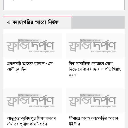
এ ক্যাটাগরির আরো নিউজ
প্রধানমন্ত্রী তারেক রহমান -এম
বিশ্ব সামাজিক ফোরামে যোগ
আলী হুসাইন
দিতে বেনিনে সাফ সভাপতি খিয়াং
নয়ন
আতুকুড়া-সুবিদপুর শিক্ষা কল্যাণ
সীমান্তে আরও কড়াকড়ির আহ্বান
সমিতির পূর্ণাঙ্গ কমিটি গঠন
ইইউ’র