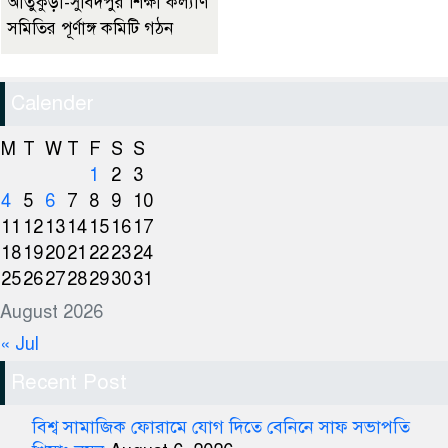
আতুকুড়া-সুবিদপুর শিক্ষা কল্যাণ
সমিতির পূর্ণাঙ্গ কমিটি গঠন
Calender
M
T
W
T
F
S
S
1
2
3
4
5
6
7
8
9
10
11
12
13
14
15
16
17
18
19
20
21
22
23
24
25
26
27
28
29
30
31
August 2026
« Jul
Recent Post
বিশ্ব সামাজিক ফোরামে যোগ দিতে বেনিনে সাফ সভাপতি