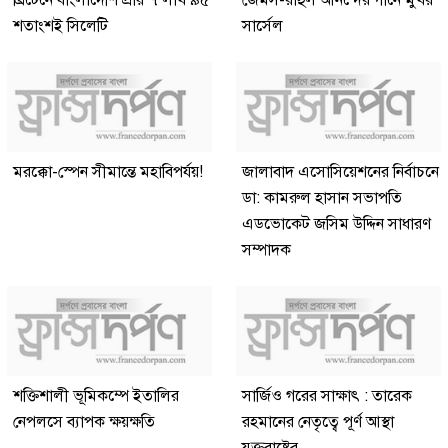
ব্রিটেনে বাংলাদেশি প্রায় ৭ লাখ ৯৫
জেমস-রাহুল আনন্দের গানে মুখর
শতাংশই সিলেটি
সার্সেল
মরক্কো-স্পেন সীমান্তে মহাবিপর্যয়!
জালাবাদ এসোসিয়েশনের নির্বাচনে
ডা: কামরুল হাসান সভাপতি
এডভোকেট জসিম উদ্দিন সাধারণ
সম্পাদক
শক্তিশালী ভূমিকম্পে ইতালির
সার্জিও গরের সাক্ষাৎ : তারেক
নেপলসে ব্যাপক ক্ষয়ক্ষতি
রহমানের নেতৃত্বে পূর্ণ আস্থা