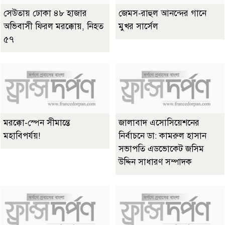
সেউতায় ঢোকা ৪৮ হাজার
জেমস-রাহুল আনন্দের গানে
অভিবাসী ফিরল মরক্কোয়, নিহত
মুখর সার্সেল
৫৭
মরক্কো-স্পেন সীমান্তে
জালাবাদ এসোসিয়েশনের
মহাবিপর্যয়!
নির্বাচনে ডা: কামরুল হাসান
সভাপতি এডভোকেট জসিম
উদ্দিন সাধারণ সম্পাদক