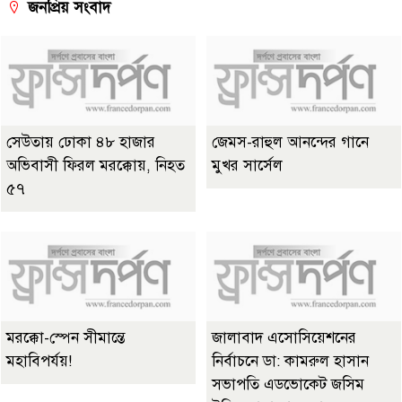
জনপ্রিয় সংবাদ
সেউতায় ঢোকা ৪৮ হাজার
জেমস-রাহুল আনন্দের গানে
অভিবাসী ফিরল মরক্কোয়, নিহত
মুখর সার্সেল
৫৭
মরক্কো-স্পেন সীমান্তে
জালাবাদ এসোসিয়েশনের
মহাবিপর্যয়!
নির্বাচনে ডা: কামরুল হাসান
সভাপতি এডভোকেট জসিম