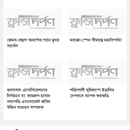
জেমস-রাহুল আনন্দের গানে মুখর
মরক্কো-স্পেন সীমান্তে মহাবিপর্যয়!
সার্সেল
জালাবাদ এসোসিয়েশনের
শক্তিশালী ভূমিকম্পে ইতালির
নির্বাচনে ডা: কামরুল হাসান
নেপলসে ব্যাপক ক্ষয়ক্ষতি
সভাপতি এডভোকেট জসিম
উদ্দিন সাধারণ সম্পাদক