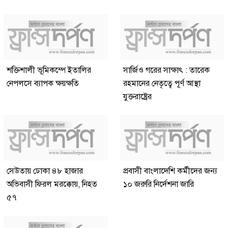
শক্তিশালী ভূমিকম্পে ইতালির
সার্জিও গরের সাক্ষাৎ : তারেক
নেপলসে ব্যাপক ক্ষয়ক্ষতি
রহমানের নেতৃত্বে পূর্ণ আস্থা
যুক্তরাষ্ট্রের
সেউতায় ঢোকা ৪৮ হাজার
প্রবাসী বাংলাদেশি কর্মীদের জন্য
অভিবাসী ফিরল মরক্কোয়, নিহত
১০ জরুরি নির্দেশনা জারি
৫৭