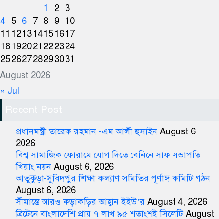
1
2
3
4
5
6
7
8
9
10
11
12
13
14
15
16
17
18
19
20
21
22
23
24
25
26
27
28
29
30
31
August 2026
« Jul
Recent Post
প্রধানমন্ত্রী তারেক রহমান -এম আলী হুসাইন
August 6,
2026
বিশ্ব সামাজিক ফোরামে যোগ দিতে বেনিনে সাফ সভাপতি
খিয়াং নয়ন
August 6, 2026
আতুকুড়া-সুবিদপুর শিক্ষা কল্যাণ সমিতির পূর্ণাঙ্গ কমিটি গঠন
August 6, 2026
সীমান্তে আরও কড়াকড়ির আহ্বান ইইউ’র
August 4, 2026
ব্রিটেনে বাংলাদেশি প্রায় ৭ লাখ ৯৫ শতাংশই সিলেটি
August