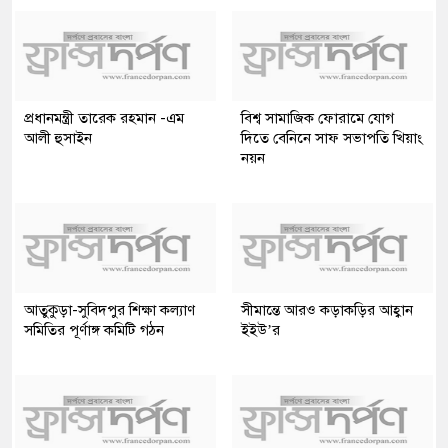
প্রধানমন্ত্রী তারেক রহমান -এম
বিশ্ব সামাজিক ফোরামে যোগ
আলী হুসাইন
দিতে বেনিনে সাফ সভাপতি খিয়াং
নয়ন
আতুকুড়া-সুবিদপুর শিক্ষা কল্যাণ
সীমান্তে আরও কড়াকড়ির আহ্বান
সমিতির পূর্ণাঙ্গ কমিটি গঠন
ইইউ’র