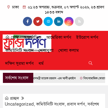
ঢাকা
০১:২৩ অপরাহ্ন, শুক্রবার, ০৭ অগাস্ট ২০২৬, ২৩ শ্রাবণ
১৪৩৩ বঙ্গাব্দ
হোম
আন্তর্জাতিক
আমেরিকা দর্পণ
ইউরোপ দর্পণ
কমিউনিটি সংবাদ
খেলাধুলা
খোলা কলাম
দক্ষিণ সুরমা দর্পণ
ধর্ম
সর্বশেষ সংবাদ
প্রধানমন্ত্রী তারেক রহমান -এম আলী হুসাইন
বিশ্ব সামাজিক ফোরামে যোগ দ
প্রচ্ছদ
Uncategorized
,
কমিউনিটি সংবাদ
,
প্রবাস দর্পণ
,
সর্বশেষ