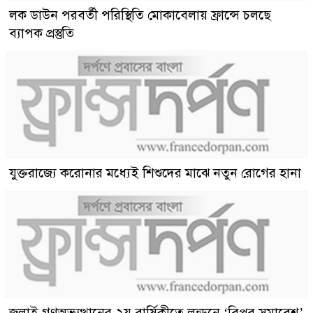
লক ডাউন পরবর্তী পরিস্থিতি মোকাবেলায় ফ্রান্সে চলছে
ব্যাপক প্রস্তুতি
যুক্তরাজ্যে করোনার মধ্যেই শিশুদের মাঝে নতুন রোগের হানা
জুলাই গণঅভ্যুত্থানের ২য় বার্ষিকীতে লন্ডনে ‘বিপ্লব সমাবেশ’