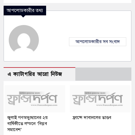
আপলোডকারীর তথ্য
আপলোডকারীর সব সংবাদ
এ ক্যাটাগরির আরো নিউজ
জুলাই গণঅভ্যুত্থানের ২য়
ফ্রান্সে দাবানলের তাণ্ডব
বার্ষিকীতে লন্ডনে ‘বিপ্লব
সমাবেশ’