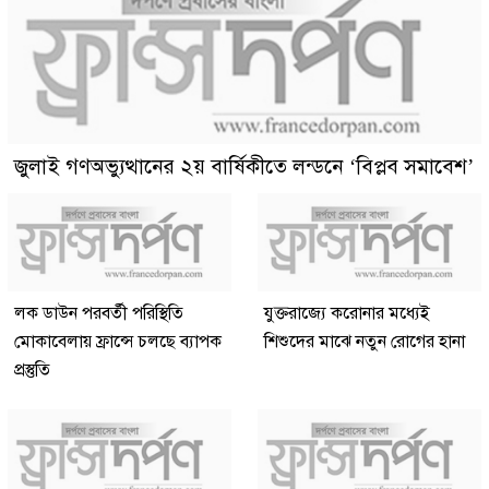
জুলাই গণঅভ্যুত্থানের ২য় বার্ষিকীতে লন্ডনে ‘বিপ্লব সমাবেশ’
লক ডাউন পরবর্তী পরিস্থিতি
যুক্তরাজ্যে করোনার মধ্যেই
মোকাবেলায় ফ্রান্সে চলছে ব্যাপক
শিশুদের মাঝে নতুন রোগের হানা
প্রস্তুতি