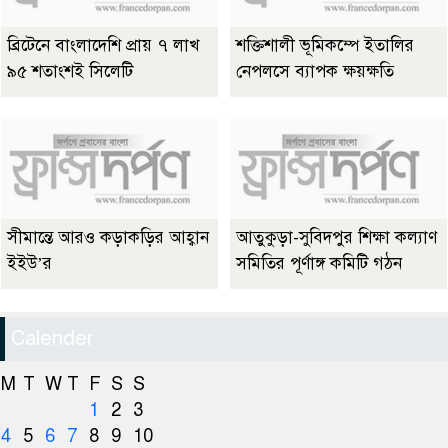
ব্রিটেনে বাংলাদেশি প্রায় ৭ লাখ
শক্তিশালী ভূমিকম্পে ইতালির
৯৫ শতাংশই সিলেটি
নেপলসে ব্যাপক ক্ষয়ক্ষতি
সীমান্তে আরও কড়াকড়ির আহ্বান
আতুকুড়া-সুবিদপুর শিক্ষা কল্যাণ
ইইউ’র
সমিতির পূর্ণাঙ্গ কমিটি গঠন
Calender
M
T
W
T
F
S
S
1
2
3
4
5
6
7
8
9
10