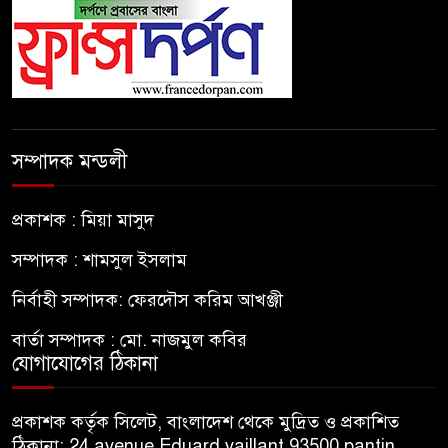
সম্পাদক মন্ডলী
প্রকাশক : মিয়া মাসুদ
সম্পাদক : শামসুল ইসলাম
নির্বাহী সম্পাদক: ফেরদৌস করিম আখঞ্জী
বার্তা সম্পাদক : মো. নাজমুল কবির
যোগাযোগের ঠিকানা
প্রকাশক কর্তৃক সিলেট, বাংলাদেশ থেকে মুদ্রিত ও প্রকাশিত
ঠিকানা: 24 avenue Eduard vaillant 93500 pantin