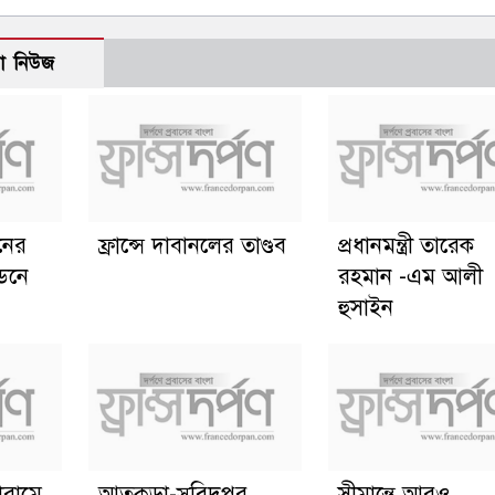
ো নিউজ
ানের
ফ্রান্সে দাবানলের তাণ্ডব
প্রধানমন্ত্রী তারেক
্ডনে
রহমান -এম আলী
হুসাইন
োরামে
আতুকুড়া-সুবিদপুর
সীমান্তে আরও