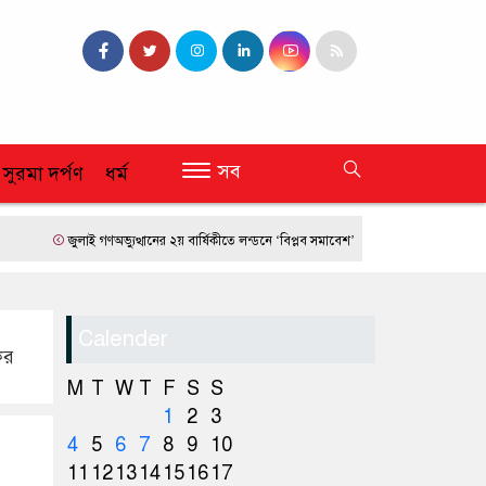
সব
 সুরমা দর্পণ
ধর্ম
জুলাই গণঅভ্যুত্থানের ২য় বার্ষিকীতে লন্ডনে ‘বিপ্লব সমাবেশ’
ফ্রান্সে দাবানলের তাণ্ডব
Calender
ের
M
T
W
T
F
S
S
1
2
3
4
5
6
7
8
9
10
11
12
13
14
15
16
17