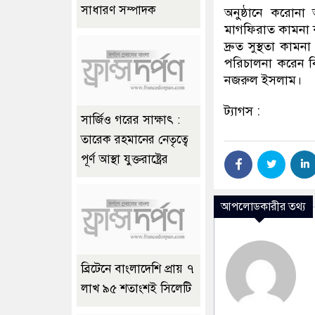
সাধারণ সম্পাদক
অনুষ্ঠানে করোনা
মাগফিরাত কামনা ক
দ্রুত সুস্থতা কা
পরিচালনা করেন বি
নজরুল ইসলাম।
ট্যাগস :
সার্জিও গরের সাক্ষাৎ :
তারেক রহমানের নেতৃত্বে
পূর্ণ আস্থা যুক্তরাষ্ট্রের
আপলোডকারীর তথ্য
ব্রিটেনে বাংলাদেশি প্রায় ৭
লাখ ৯৫ শতাংশই সিলেটি