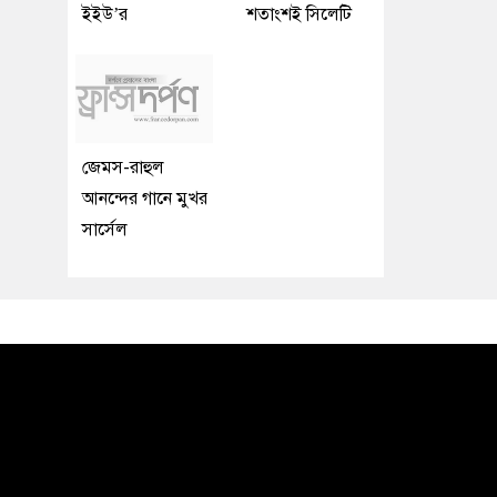
ইইউ’র
শতাংশই সিলেটি
জেমস-রাহুল
আনন্দের গানে মুখর
সার্সেল