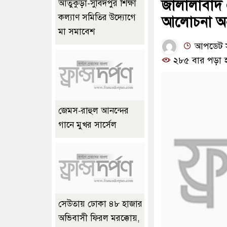
জালালাবাদ এ
আতুকুড়া-সুবিদপুর শিক্ষা
কল্যাণ সমিতির উদ্যোগে
আলোচনা অনু
মা সমাবেশ
আপডেট সম
২৮৫ বার পড়া 
জেমস-রাহুল আনন্দের
গানে মুখর সার্সেল
সেউতায় ঢোকা ৪৮ হাজার
অভিবাসী ফিরল মরক্কোয়,