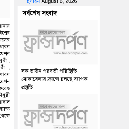
হুসাইন
August 6, 2026
সর্বশেষ সংবাদ
োনায়
শ্বের
সকলের
াধারন
িয়েশন
ুরী ,
রী ,
লক ডাউন পরবর্তী পরিস্থিতি
লাবদ
মোকাবেলায় ফ্রান্সে চলছে ব্যাপক
য়েশন
প্রস্তুতি
কয়েছ
ধুরী
লাবাদ
ান্ড
 থেকে