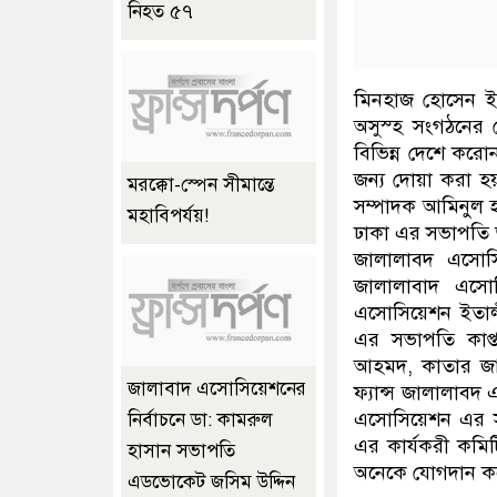
নিহত ৫৭
মিনহাজ হোসেন ই
অসুস্হ সংগঠনের ক
বিভিন্ন দেশে করো
জন্য দোয়া করা হ
মরক্কো-স্পেন সীমান্তে
সম্পাদক আমিনুল 
মহাবিপর্যয়!
ঢাকা এর সভাপতি ড
জালালাবদ এসোস
জালালাবাদ এসো
এসোসিয়েশন ইতাল
এর সভাপতি কাপ
আহমদ, কাতার জা
জালাবাদ এসোসিয়েশনের
ফ্যান্স জালালাব
এসোসিয়েশন এর স
নির্বাচনে ডা: কামরুল
এর কার্যকরী কমিটি
হাসান সভাপতি
অনেকে যোগদান ক
এডভোকেট জসিম উদ্দিন