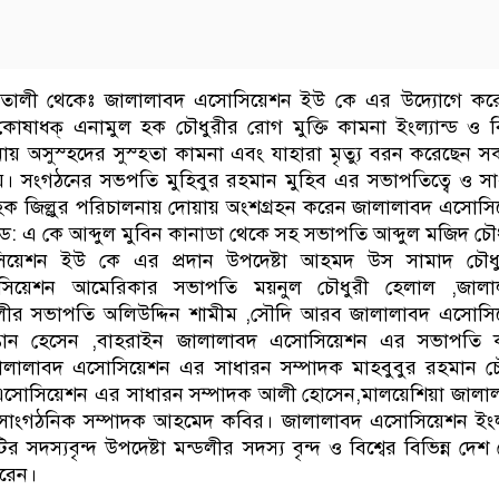
তালী থেকেঃ জালালাবদ এসোসিয়েশন ইউ কে এর উদ্যোগে কর
োষাধক্ এনামুল হক চৌধুরীর রোগ মুক্তি কামনা ইংল্যান্ড ও বি
নায় অসুস্হদের সুস্হতা কামনা এবং যাহারা মৃত্যু বরন করেছেন 
য়। সংগঠনের সভপতি মুহিবুর রহমান মুহিব এর সভাপতিত্বে ও স
হক জিল্লুর পরিচালনায় দোয়ায় অংশগ্রহন করেন জালালাবদ এসোস
: এ কে আব্দুল মুবিন কানাডা থেকে সহ সভাপতি আব্দুল মজিদ চৌধ
িয়েশন ইউ কে এর প্রদান উপদেষ্টা আহমদ উস সামাদ চৌধু
সিয়েশন আমেরিকার সভাপতি ময়নুল চৌধুরী হেলাল ,জালা
ীর সভাপতি অলিউদ্দিন শামীম ,সৌদি আরব জালালাবদ এসোসি
্তান হেসেন ,বাহরাইন জালালাবদ এসোসিয়েশন এর সভাপতি 
লালাবদ এসোসিয়েশন এর সাধারন সম্পাদক মাহবুবুর রহমান চৌ
দ এসোসিয়েশন এর সাধারন সম্পাদক আলী হোসেন,মালয়েশিয়া জালা
াংগঠনিক সম্পাদক আহমেদ কবির। জালালাবদ এসোসিয়েশন ইংল্য
র সদস্যবৃন্দ উপদেষ্টা মন্ডলীর সদস্য বৃন্দ ও বিশ্বের বিভিন্ন দেশ
রেন।