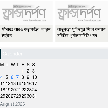
সীমান্তে আরও কড়াকড়ির আহ্বান
আতুকুড়া-সুবিদপুর শিক্ষা কল্যাণ
ইইউ’র
সমিতির পূর্ণাঙ্গ কমিটি গঠন
Calender
M
T
W
T
F
S
S
1
2
3
4
5
6
7
8
9
10
11
12
13
14
15
16
17
18
19
20
21
22
23
24
25
26
27
28
29
30
31
August 2026