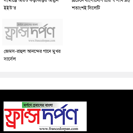
সীমান্তে আরও কড়াকড়ির আহ্বান
ব্রিটেনে বাংলাদেশি প্রায় ৭ লাখ ৯৫
ইইউ’র
শতাংশই সিলেটি
জেমস-রাহুল আনন্দের গানে মুখর
সার্সেল