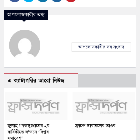
আপলোডকারীর তথ্য
আপলোডকারীর সব সংবাদ
এ ক্যাটাগরির আরো নিউজ
জুলাই গণঅভ্যুত্থানের ২য়
ফ্রান্সে দাবানলের তাণ্ডব
বার্ষিকীতে লন্ডনে ‘বিপ্লব
সমাবেশ’