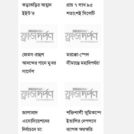
কড়াকড়ির আহ্বান
প্রায় ৭ লাখ ৯৫
ইইউ’র
শতাংশই সিলেটি
জেমস-রাহুল
মরক্কো-স্পেন
আনন্দের গানে মুখর
সীমান্তে মহাবিপর্যয়!
সার্সেল
জালাবাদ
শক্তিশালী ভূমিকম্পে
এসোসিয়েশনের
ইতালির নেপলসে
নির্বাচনে ডা:
ব্যাপক ক্ষয়ক্ষতি