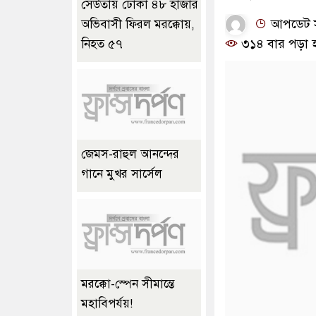
সেউতায় ঢোকা ৪৮ হাজার
আপডেট সম
অভিবাসী ফিরল মরক্কোয়,
৩১৪ বার পড়া 
নিহত ৫৭
জেমস-রাহুল আনন্দের
গানে মুখর সার্সেল
মরক্কো-স্পেন সীমান্তে
মহাবিপর্যয়!