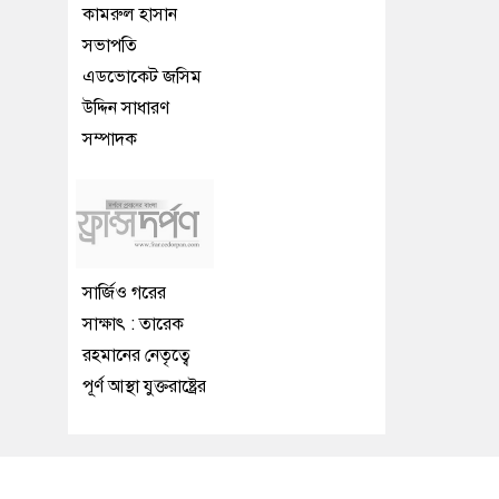
কামরুল হাসান
সভাপতি
এডভোকেট জসিম
উদ্দিন সাধারণ
সম্পাদক
সার্জিও গরের
সাক্ষাৎ : তারেক
রহমানের নেতৃত্বে
পূর্ণ আস্থা যুক্তরাষ্ট্রের