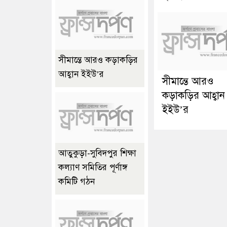
সীমান্তে আরও কড়াকড়ির
আহ্বান ইইউ’র
সীমান্তে আরও
কড়াকড়ির আহ্বান
ইইউ’র
আতুকুড়া-সুবিদপুর শিক্ষা
কল্যাণ সমিতির পূর্ণাঙ্গ
কমিটি গঠন