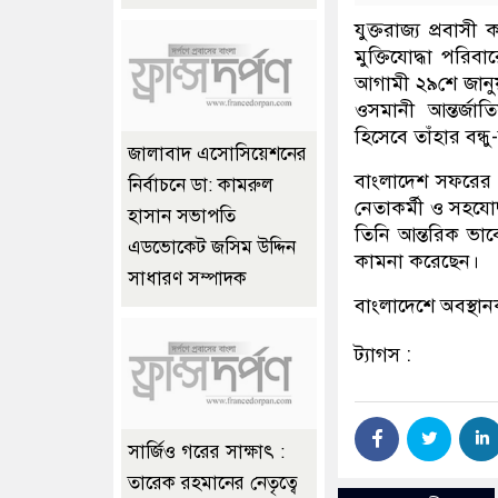
যুক্তরাজ্য প্রবা
মুক্তিযোদ্ধা পরি
আগামী ২৯শে জানুয়
ওসমানী আন্তর্জ
হিসেবে তাঁহার বন্
জালাবাদ এসোসিয়েশনের
বাংলাদেশ সফরের প্র
নির্বাচনে ডা: কামরুল
নেতাকর্মী ও সহযো
হাসান সভাপতি
তিনি আন্তরিক ভাব
এডভোকেট জসিম উদ্দিন
কামনা করেছেন।
সাধারণ সম্পাদক
বাংলাদেশে অবস্থা
ট্যাগস :
সার্জিও গরের সাক্ষাৎ :
তারেক রহমানের নেতৃত্বে