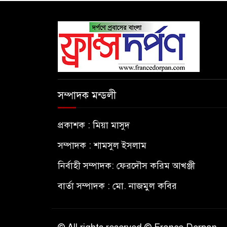
সম্পাদক মন্ডলী
প্রকাশক : মিয়া মাসুদ
সম্পাদক : শামসুল ইসলাম
নির্বাহী সম্পাদক: ফেরদৌস করিম আখঞ্জী
বার্তা সম্পাদক : মো. নাজমুল কবির