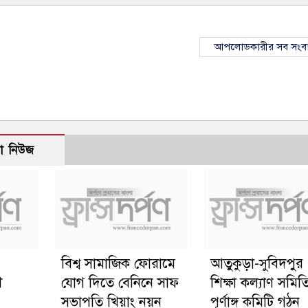
আপলোডকারীর সব সংব
ো নিউজ
বিশ্ব সামাজিক ফোরামে
আতুকুড়া-সুবিদপুর
ী
যোগ দিতে বেনিনে সাফ
শিক্ষা কল্যাণ সমিত
সভাপতি খিয়াং নয়ন
পূর্ণাঙ্গ কমিটি গঠন