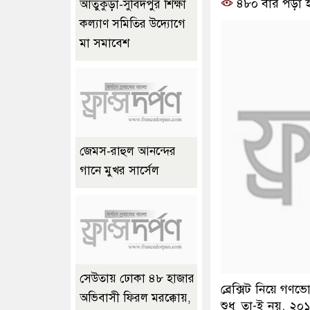
৪৮০ বার পড়া 
আতুকুড়া-সুবিদপুর শিক্ষা
কল্যাণ সমিতির উদ্যোগে
মা সমাবেশ
জেমস-রাহুল আনন্দের
গানে মুখর সার্সেল
সেউতায় ঢোকা ৪৮ হাজার
ব্রেক্সিট নিয়ে গণভ
অভিবাসী ফিরল মরক্কোয়,
শুধু তা-ই নয়, ২