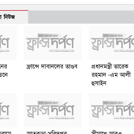
ো নিউজ
ানের
ফ্রান্সে দাবানলের তাণ্ডব
প্রধানমন্ত্রী তারেক
্ডনে
রহমান -এম আলী
হুসাইন
োরামে
আতুকুড়া-সুবিদপুর
সীমান্তে আরও