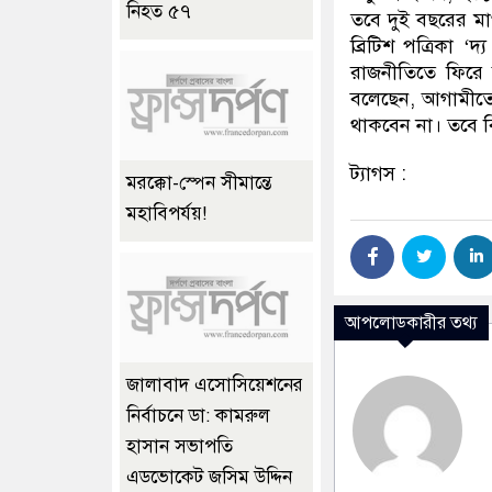
নিহত ৫৭
তবে দুই বছরের মা
ব্রিটিশ পত্রিকা 
রাজনীতিতে ফিরে 
বলেছেন, আগামীতে ট
থাকবেন না। তবে ব
ট্যাগস :
মরক্কো-স্পেন সীমান্তে
মহাবিপর্যয়!
আপলোডকারীর তথ্য
জালাবাদ এসোসিয়েশনের
নির্বাচনে ডা: কামরুল
হাসান সভাপতি
এডভোকেট জসিম উদ্দিন