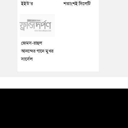
ইইউ’র
শতাংশই সিলেটি
জেমস-রাহুল
আনন্দের গানে মুখর
সার্সেল