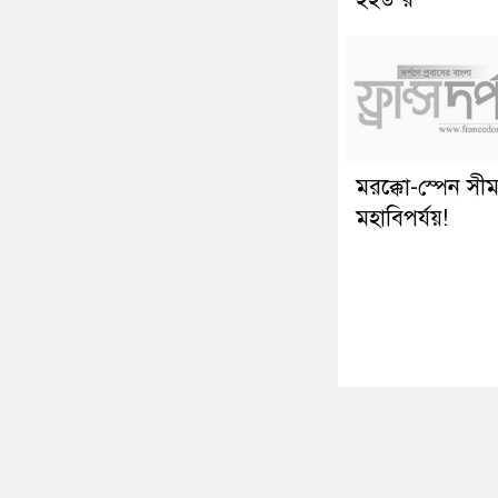
মরক্কো-স্পেন সীমা
মহাবিপর্যয়!