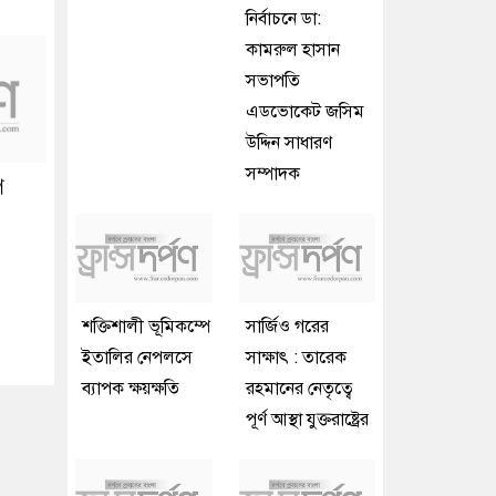
নির্বাচনে ডা:
কামরুল হাসান
সভাপতি
এডভোকেট জসিম
উদ্দিন সাধারণ
সম্পাদক
ে
শক্তিশালী ভূমিকম্পে
সার্জিও গরের
ইতালির নেপলসে
সাক্ষাৎ : তারেক
ব্যাপক ক্ষয়ক্ষতি
রহমানের নেতৃত্বে
পূর্ণ আস্থা যুক্তরাষ্ট্রের