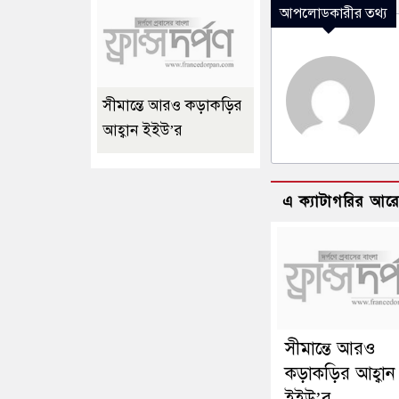
আপলোডকারীর তথ্য
সীমান্তে আরও কড়াকড়ির
আহ্বান ইইউ’র
এ ক্যাটাগরির আর
সীমান্তে আরও
কড়াকড়ির আহ্বান
ইইউ’র