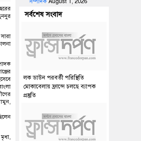
সম্পাদক
August 1, 2026
বছরের
সর্বশেষ সংবাদ
ুননুর
 সারা
চালনা
্পাদক
ঞ্জের
লক ডাউন পরবর্তী পরিস্থিতি
িসেবে
মোকাবেলায় ফ্রান্সে চলছে ব্যাপক
বাংলা
লীগের
প্রস্তুতি
মুন,
ছিলেন
মৃধা,