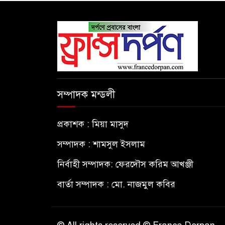
সম্পাদক মন্ডলী
প্রকাশক : মিয়া মাসুদ
সম্পাদক : শামসুল ইসলাম
নির্বাহী সম্পাদক: ফেরদৌস করিম আখঞ্জী
বার্তা সম্পাদক : মো. নাজমুল কবির