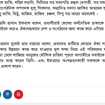
োহেল মাঝি, শহিদ দরানি, সিনিয়র সহ সভাপতি রুহুল বেপারী, সহ স
াংগঠনিক সম্পাদক বুলু সিকদার, সম্মানিত সদস্য জাকির আহমেদ ভ
ফুনু মাঝি, মিঠু, আজিম, রাজিব, চঞ্চল, সিপু সহ আরো অনেকেই ।
 অতিথি হাসান ইকবাল বলেন, প্রবাসীরাই দেশের অর্থনৈতিক চাকাক
াইকে আরও ঐক্যবদ্ধভাবে দেশ ও সংগঠনের জন্য কাজ করে এগিয়ে
হমান বুলেট তার বক্তব্যে বলেন, প্রবাসের মাটিতে দোহার ঐক্য 
কার উন্নয়নে কাজ করে যাওয়ার মূল লক্ষ্য নিয়ে এই পরিষদের যা
 ঢেলে সাজিয়ে মানুষের মৌলিক চাহিদা পূরণে আগামীতে সবাইকে
ার ব্যক্ত করেন তিনি। এবং ইফতারে অংশগ্রহণকারী সকলকে অ
া প্রকাশ করেন।