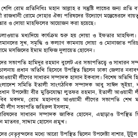
 শেলি রোম প্রতিনিধিঃ মহান আল্লাহ র সন্তুষ্টি লাভের জন্য প্রতি 
ী রাজধানী রোমে দোহার ঐক্য পরিষদের উদ্যোগে মন্তেভেরদে বায়ত
তার ও দোয়া মাহফিলের আয়োজন করা হয়েছে।
লাওয়াত মধ্যদিয়ে কার্যক্রম শুরু হয় দোয়া ও ইফতার মাহফিল।
লমানদের সুখ, সমৃদ্ধি ও কল্যাণ কামনায় দোয়া ও মোনাজাত পরি
জামে মসজিদের ইমাম হাফিজ দুলায়েত হোসেন।
ের সভাপতি হামিদুর রহমান বুলেট এর সভাপতিত্বে ও সাধারন সম
ালনায় প্রধান অতিথি হিসেবে উপস্থিত ছিলেন ঢাকা জেলার নবাবগ
ী আওয়ামী লীগের সাধারন সম্পাদক হাসান ইকবাল। বিশেষ অতিথি হ
াংলাদেশ সমিতি ইতালী সাংগঠনিক সম্পাদক আবু সাঈদ ভূইয়া, 
 প্রধান উপদেষ্টা বীর মুক্তিযোদ্ধা লুত্ফর রহমান, ইতালী আওয়ামী 
হাবিব মকদম, রোম মহানগর আওয়ামী লীগের সভাপতি শেখ মা
মী লীগ সভাপতি জহিরুল ইসলাম,
 পরিষদের সাধারন সম্পাদক জাকির হোসেন, এছাড়াও উপস্থিত 
 মাতবর, সাদ্দাম হোসেন প্রমুখ।
র নেতৃবৃন্দদের মধ্যে আরো উপস্থিত ছিলেন উপদেষ্টা বাশার, টুটুল 