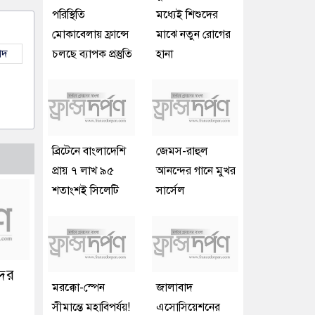
পরিস্থিতি
মধ্যেই শিশুদের
মোকাবেলায় ফ্রান্সে
মাঝে নতুন রোগের
াদ
চলছে ব্যাপক প্রস্তুতি
হানা
ব্রিটেনে বাংলাদেশি
জেমস-রাহুল
প্রায় ৭ লাখ ৯৫
আনন্দের গানে মুখর
শতাংশই সিলেটি
সার্সেল
দের
মরক্কো-স্পেন
জালাবাদ
সীমান্তে মহাবিপর্যয়!
এসোসিয়েশনের