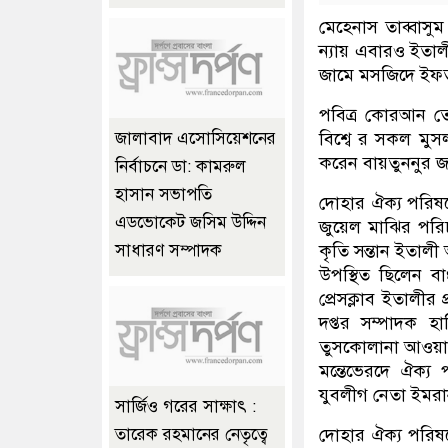
মেহেনাস তাব্বাসুম
ন্যায় এবারও ইতাল
জামে মসজিদে ইফ
পবিত্র কোরআন তে
বিশ্বে র সকল মুস
জালাবাদ এসোসিয়েশনের
করেন বায়তুননুর 
নির্বাচনে ডা: কামরুল
হাসান সভাপতি
দোহার ঐক্য পরিষদ
এডভোকেট জসিম উদ্দিন
জুয়েল মাঝির পরিচ
কৃতি সন্তান ইতাল
সাধারণ সম্পাদক
উপস্থিত ছিলেন ব
প্রেসক্লাব ইতালীর
দপ্তর সম্পাদক 
তুসকোলানা আওয়া
মন্তেভেরদে ঐক্য
যুবলীগ নেতা ইমরান
সার্জিও গরের সাক্ষাৎ :
দোহার ঐক্য পরিষদে
তারেক রহমানের নেতৃত্বে