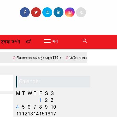
সব
 সুরমা দর্পণ
ধর্ম
সীমান্তে আরও কড়াকড়ির আহ্বান ইইউ’র
ব্রিটেনে বাংলাদেশি প্রায় ৭ লাখ ৯৫ শতাংশই সিলেটি
Calender
M
T
W
T
F
S
S
1
2
3
4
5
6
7
8
9
10
11
12
13
14
15
16
17