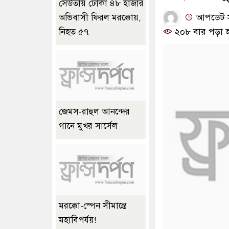
সেউতায় ঢোকা ৪৮ হাজার
আপডেট স
অভিবাসী ফিরল মরক্কোয়,
২০৮ বার পড়া 
নিহত ৫৭
জেমস-রাহুল আনন্দের
গানে মুখর সার্সেল
মরক্কো-স্পেন সীমান্তে
মহাবিপর্যয়!