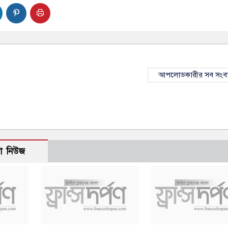
আপলোডকারীর সব সংব
ো নিউজ