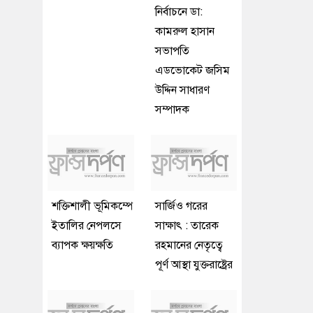
নির্বাচনে ডা:
কামরুল হাসান
সভাপতি
এডভোকেট জসিম
উদ্দিন সাধারণ
সম্পাদক
শক্তিশালী ভূমিকম্পে
সার্জিও গরের
ইতালির নেপলসে
সাক্ষাৎ : তারেক
ব্যাপক ক্ষয়ক্ষতি
রহমানের নেতৃত্বে
পূর্ণ আস্থা যুক্তরাষ্ট্রের