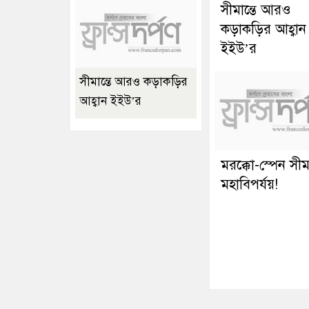
সীমান্তে আরও
কড়াকড়ির আহ্বান
ইইউ’র
সীমান্তে আরও কড়াকড়ির
আহ্বান ইইউ’র
মরক্কো-স্পেন সীমা
মহাবিপর্যয়!