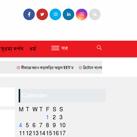
সব
 সুরমা দর্পণ
ধর্ম
সীমান্তে আরও কড়াকড়ির আহ্বান ইইউ’র
ব্রিটেনে বাংলাদেশি প্রায় ৭ লাখ ৯৫ শতাংশই সিলে
Calender
M
T
W
T
F
S
S
1
2
3
4
5
6
7
8
9
10
11
12
13
14
15
16
17