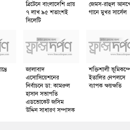
ব্রিটেনে বাংলাদেশি প্রায়
জেমস-রাহুল আনন্
৭ লাখ ৯৫ শতাংশই
গানে মুখর সার্সেল
সিলেটি
ন্তে
জালাবাদ
শক্তিশালী ভূমিকম্প
এসোসিয়েশনের
ইতালির নেপলসে
নির্বাচনে ডা: কামরুল
ব্যাপক ক্ষয়ক্ষতি
হাসান সভাপতি
এডভোকেট জসিম
উদ্দিন সাধারণ সম্পাদক