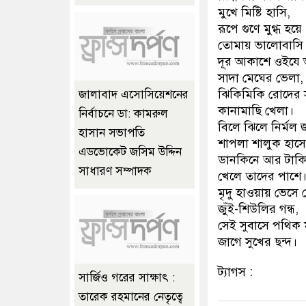
মুখে মিষ্টি হাসি,
রূপে গুণে মুগ্ধ হয়ে
তোমায় ভালোবাসি
দূর আকাশে ওইযে 
সাদা মেঘের ভেলা,
ঝিকিমিকি রোদের 
জালাবাদ এসোসিয়েশনের
কানামাছি খেলা।
নির্বাচনে ডা: কামরুল
বিলে ঝিলে নির্মল
হাসান সভাপতি
শাপলা শালুক হাসে
এডভোকেট জসিম উদ্দিন
ডানকিনে আর টাক
সাধারণ সম্পাদক
খেলে তাদের পাশে
মৃদু হাওয়ায় ভেসে
জুঁই-শিউলির গন্ধ,
সেই সুবাসে পথিক 
জাগে সুখের ছন্দ।
ট্যাগস :
সার্জিও গরের সাক্ষাৎ :
তারেক রহমানের নেতৃত্বে