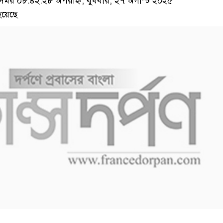
য় ০৮:৪২:২৮ অপরাহ্ন, বুধবার, ২৭ অগাস্ট ২০২৫
হয়েছে