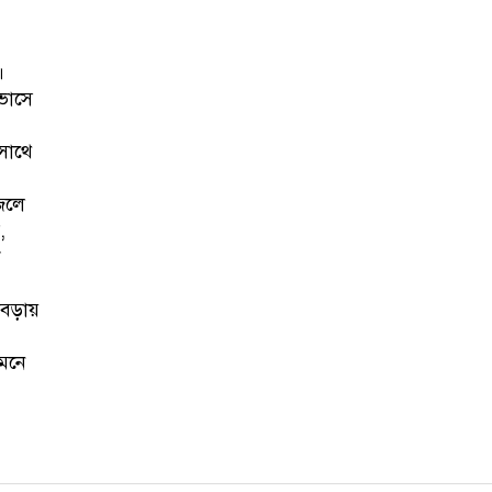
।
ভাসে
সাথে
 জলে
,
ি
।
 বেড়ায়
মনে