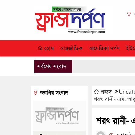
হোম
আন্তর্জাতিক
আমেরিকা দর্পণ
ইউর
সর্বশেষ সংবাদ
প্রচ্ছদ
Uncat
জনপ্রিয় সংবাদ
শরৎ রানী- এম. আবু
শরৎ রানী- এ