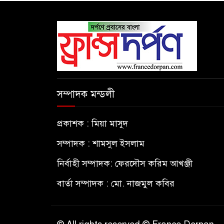
সম্পাদক মন্ডলী
প্রকাশক : মিয়া মাসুদ
সম্পাদক : শামসুল ইসলাম
নির্বাহী সম্পাদক: ফেরদৌস করিম আখঞ্জী
বার্তা সম্পাদক : মো. নাজমুল কবির