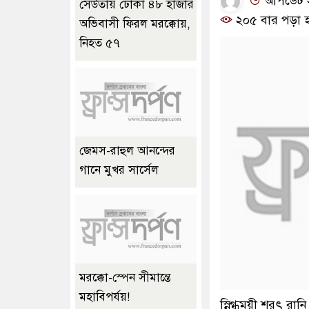
আপডেট সম
সেউতায় ঢোকা ৪৮ হাজার
২০৫ বার পড়া 
অভিবাসী ফিরল মরক্কোয়,
নিহত ৫৭
জেমস-রাহুল আনন্দের
গানে মুখর সার্সেল
মরক্কো-স্পেন সীমান্তে
মহাবিপর্যয়!
স্নিগ্ধময়ী শরৎ রানি