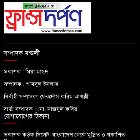
সম্পাদক মন্ডলী
প্রকাশক : মিয়া মাসুদ
সম্পাদক : শামসুল ইসলাম
নির্বাহী সম্পাদক: ফেরদৌস করিম আখঞ্জী
বার্তা সম্পাদক : মো. নাজমুল কবির
যোগাযোগের ঠিকানা
প্রকাশক কর্তৃক সিলেট, বাংলাদেশ থেকে মুদ্রিত ও প্রকাশিত