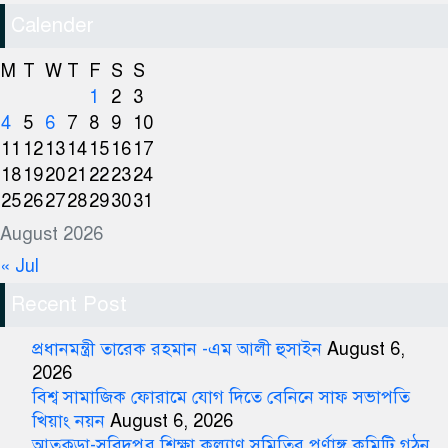
Calender
M
T
W
T
F
S
S
1
2
3
4
5
6
7
8
9
10
11
12
13
14
15
16
17
18
19
20
21
22
23
24
25
26
27
28
29
30
31
August 2026
« Jul
Recent Post
প্রধানমন্ত্রী তারেক রহমান -এম আলী হুসাইন
August 6,
2026
বিশ্ব সামাজিক ফোরামে যোগ দিতে বেনিনে সাফ সভাপতি
খিয়াং নয়ন
August 6, 2026
আতুকুড়া-সুবিদপুর শিক্ষা কল্যাণ সমিতির পূর্ণাঙ্গ কমিটি গঠন