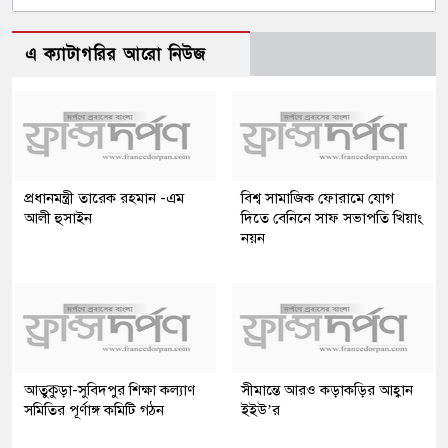
এ ক্যাটাগরির আরো নিউজ
প্রধানমন্ত্রী তারেক রহমান -এম
বিশ্ব সামাজিক ফোরামে যোগ
আলী হুসাইন
দিতে বেনিনে সাফ সভাপতি খিয়াং
নয়ন
আতুকুড়া-সুবিদপুর শিক্ষা কল্যাণ
সীমান্তে আরও কড়াকড়ির আহ্বান
সমিতির পূর্ণাঙ্গ কমিটি গঠন
ইইউ’র