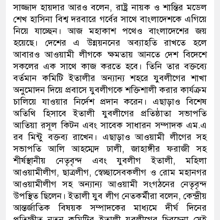
সাজ্জাদ হায়দার আরও ব‌লেন, রাষ্ট্র নায়ক ও শা‌ন্তির ম‌ডেল
শেখ হা‌সিনা বিশ্ব দরবা‌রে গ‌র্বের সা‌থে বাংলা‌দেশ‌কে এগি‌য়ে
নি‌য়ে যা‌চ্ছেন। আজ মহাকা‌শ প‌থেও বাংলাদে‌শের জয়
হ‌য়ে‌ছে। দে‌শের এ উন্নয়ননের অব্যাহ‌তি রাখ‌তে হ‌লে
আবারও আওয়ামী লীগ‌কে ক্ষমতায় আন‌তে দেশ বি‌দে‌শে
সক‌লের এক সা‌থে কাজ কর‌তে হ‌বে। ‌তি‌নি তার বক্ত‌ব্যে
বর্তমান ক‌মি‌টি ইতালীর অন্যান্য শহ‌রে যুবলী‌গের শাখা
অনু‌মোদন দি‌য়ে প্রবা‌সে যুবলী‌গকে শ‌ক্তিশালী করার কার্যক্রম
চা‌লি‌য়ে যা‌ওয়ার নি‌র্দেশ প্রদান ক‌রেন। এছাড়াও বিশেষ
অতিথি হিসাবে ইতালী যুবলী‌গের প্র‌তিষ্ঠাতা সভাপ‌তি
আতিয়া রসূল কিটন এবং সা‌বেক সাধারন সম্পাদক এম.এ
রব মিন্টু বক্তব্য রা‌খেন। এছাড়াও আওয়ামী লীগের সহ
সভাপতি আলি আহম্মেদ ঢালী, জাহাঙ্গীর ফরাজী সহ
শীর্ষস্থানীয় নেতৃবৃন্দ এবং যুবলীগ ইতালী, মহিলা
আওয়ামীলীগ, ছাত্রলীগ, স্বেচ্ছাসেবকলীগ ও রোম মহানগর
আওয়ামীলীগ সহ অন্যান্য আওয়ামী সংগঠনের নেতৃবৃন্দ
উপস্থিত ছি‌লেন। ইতালী যুব লীগ নেতকর্মীরা ব‌লেন, কেন্দ্রীয়
আন্তর্জাতিক বিষয়ক সম্পাদকের মাধ্য‌মে দীর্ঘ দিনের
প্রতিক্ষীত নতুন কমিটির ইতালী যুবলীগের চিরচেনা সেই