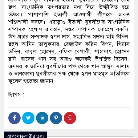
রুপ, সাংগঠনিক তৎপরতার মধ্য দিয়ে উজ্জ্বী‌বিত হ‌য়ে
উঠ‌বে। পাশাপা‌শি ইতালী আওয়ামী লীগ‌কে আরও
শ‌ক্তিশালী কর‌বে। এছাড়াও ইতালী যুবলী‌গের সাংগঠ‌নিক
সম্পাদক হেলাল রায়হান, দপ্তর সম্পাদক সো‌হেল বক‌সি,
উপ প্রচার সম্পাদক স্বপন দাস, সম্মা‌নিত সদস্য ম‌হি উদ্দিন,
রহুল আমিন তালুকদার, রেজাউল ক‌রিম রিপন, গিয়াস
উদ্দিন, বাবুল হো‌সেন, র‌ফিক বেপারী, শাহাদাৎ হো‌সেন
র‌নি, রা‌সেল খান সহ আরও অ‌নেকই উপ‌স্থিত ছি‌লেন।
এসময় কাতা‌নিয়া যুবলী‌গের পক্ষ থে‌কে খান আব্দুস সালাম
ও আন‌কোনা যুবলী‌গের পক্ষ থে‌কে স্বপন মাহমুদ অ‌তি‌থি‌কে
ফু‌লেল শু‌ভেচ্ছা জানান।
ট্যাগস :
আপলোডকারীর তথ্য