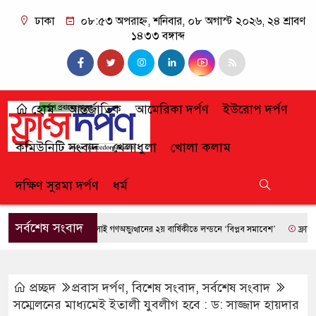
ঢাকা
০৮:৫৩ অপরাহ্ন, শনিবার, ০৮ অগাস্ট ২০২৬, ২৪ শ্রাবণ
১৪৩৩ বঙ্গাব্দ
হোম
আন্তর্জাতিক
আমেরিকা দর্পণ
ইউরোপ দর্পণ
কমিউনিটি সংবাদ
খেলাধুলা
খোলা কলাম
দক্ষিণ সুরমা দর্পণ
ধর্ম
সর্বশেষ সংবাদ
জুলাই গণঅভ্যুত্থানের ২য় বার্ষিকীতে লন্ডনে ‘বিপ্লব সমাবেশ’
ফ্রান্সে দাবা
প্রচ্ছদ
প্রবাস দর্পণ
,
বিশেষ সংবাদ
,
সর্বশেষ সংবাদ
সম্মেলনের মাধ্যমেই ইতালী যুবলীগ হবে : ড: সাজ্জাদ হায়দার