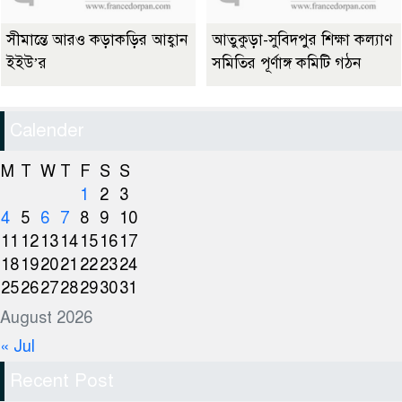
সীমান্তে আরও কড়াকড়ির আহ্বান
আতুকুড়া-সুবিদপুর শিক্ষা কল্যাণ
ইইউ’র
সমিতির পূর্ণাঙ্গ কমিটি গঠন
Calender
M
T
W
T
F
S
S
1
2
3
4
5
6
7
8
9
10
11
12
13
14
15
16
17
18
19
20
21
22
23
24
25
26
27
28
29
30
31
August 2026
« Jul
Recent Post