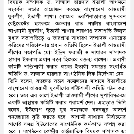
বিষয়ক সম্পাদক ড. সাজ্জাদ হায়দার ইতালী আগম‌নে
সংবর্ধনা সভার আয়োজন ক‌রে‌ছে বাংলা‌দেশ আওয়ামী
যুবলীগ, ইতালী শাখা। রো‌মের তর‌পিনাত্তারাস্থ সুন্দরবন
রেষ্টু‌রে‌ন্টের হল‌রু‌মে শুক্রবার রাত নয়টায় বাংলাদেশ
আওয়ামী যুবলীগ, ইতালী শাখার ভারপ্রাপ্ত সভাপতি উজ্জ্বল
মৃধার সভাপ‌তি‌ত্বে ও ভারপ্রাপ্ত সাধারণ সম্পাদক এনায়েত
করিমের প‌রিচালনায় প্রধান অ‌তি‌থি ছি‌লেন ইতালী আওয়ামী
লী‌গের সভাপ‌তি মো: ইদ্রিস ফরাজী ও সাধারন সম্পাদক
হাসান ইকবাল প্রধান বক্তা হি‌সে‌বে বক্তব্য রা‌খেন।। প্রবাসী
ক‌মি‌টি শ‌ক্তিশালী করার ল‌ক্ষ্যে ইতালী সফরের সংব‌র্ধিত
অ‌তি‌থি ড: সাজ্জাদ হায়দার সাংগঠ‌নিক দিক নি‌র্দেশনা দেন।
তি‌নি ব‌লেন, যতদ্রুত সম্ভব স‌ম্মেল‌নের মাধ্য‌মে ইতালী‌তে
বাংলা‌দেশ আওয়ামী যুবলীগের শ‌ক্তিশালী ক‌মি‌টি গঠন করা
হ‌বে। ত‌বে এর আগে ইতালী আওয়ামী লী‌গের সুপা‌রিসক্র‌মে
এক‌টি আহ্বায়ক ক‌মি‌টি করার পরামর্শ দেন। এছাড়াও তি‌নি
ব‌লেন, ইউরোপ জু‌ড়ে যুব সমাজ‌কে বঙ্গবন্ধুর আদ‌র্শে
গনজোয়ার সৃ‌ষ্টি কর‌তে হ‌বে। আগামী সাধারন নির্বাচ‌নের
আগেই সমগ্র ইউরো‌পের সাংগঠ‌নিক কর্মকান্ড সম্পন্ন করা
হ‌বে । সংগঠ‌নের কেন্দ্রীয় আর্ন্তজা‌তিক বিষয়ক সম্পাদক ড: