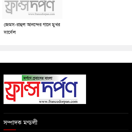
জেমস-রাহুল আনন্দের গানে মুখর
সার্সেল
সম্পাদক মন্ডলী