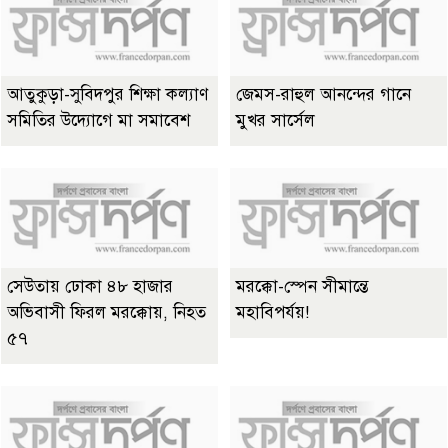
আতুকুড়া-সুবিদপুর শিক্ষা কল্যাণ
জেমস-রাহুল আনন্দের গানে
সমিতির উদ্যোগে মা সমাবেশ
মুখর সার্সেল
সেউতায় ঢোকা ৪৮ হাজার
মরক্কো-স্পেন সীমান্তে
অভিবাসী ফিরল মরক্কোয়, নিহত
মহাবিপর্যয়!
৫৭