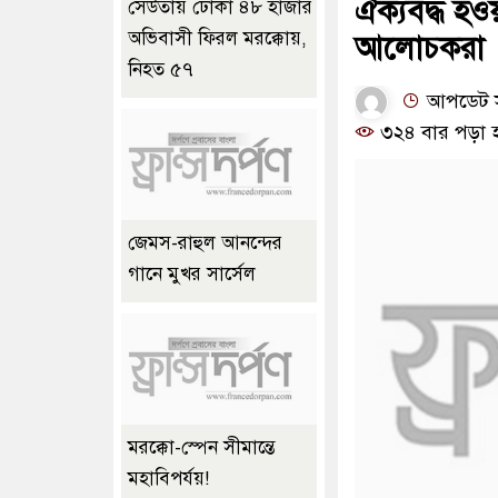
ঐক্যবদ্ধ হও
সেউতায় ঢোকা ৪৮ হাজার
অভিবাসী ফিরল মরক্কোয়,
আলোচকরা
নিহত ৫৭
আপডেট সম
৩২৪ বার পড়া 
জেমস-রাহুল আনন্দের
গানে মুখর সার্সেল
মরক্কো-স্পেন সীমান্তে
মহাবিপর্যয়!