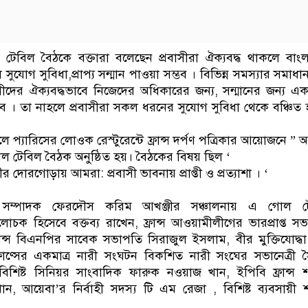
ল টেবিল বৈঠকে বক্তারা বলেছেন প্রবাসীরা ঐক্যবদ্ধ থাকলে বাং
যোগ সুবিধা,প্রাপ্য সন্মান পাওয়া সম্ভব । বিভিন্ন সমস্যার সমাধা
ীদের ঐক্যবদ্ধভাবে নিজেদের অধিকারের জন্য, সন্মানের জন্য এ
। তা নাহলে প্রবাসীরা সকল ধরনের সুযোগ সুবিধা থেকে বঞ্চিত
 প্যারিসের লোওক রেস্টুরেন্টে ফ্রান্স দর্পণ পত্রিকার আয়োজনে ” আর্
ন গোল টেবিল বৈঠক অনুষ্ঠিত হয়। বৈঠকের বিষয় ছিল ‘
তীর দোরগোড়ায় আমরা: প্রবাসী ভাবনায় প্রাপ্তী ও প্রত্যাশা । ‘
াহী সম্পাদক ফেরদৌস করিম আখঞ্জীর সঞ্চালনায় এ গোল ট
োচক হিসেবে বক্তব্য রাখেন, ফ্রান্স আওয়ামীলীগের ভারপ্রাপ্ত স
ন্স বিএনপির সাবেক সভাপতি সিরাজুল ইসলাম, বীর মুক্তিযোদ্ধ
রাণ্সের একমাত্র নারী সংঘটন বিকশিত নারী সংঘের সভানেত্রী 
িশিষ্ট সিনিয়র সাংবাদিক ফারুক নওয়াজ খান, ইপিবি ফ্রান্স 
, আয়েবা’র নির্বাহী সদস্য টি এম রেজা , বিশিষ্ট ব্যবসায়ী 