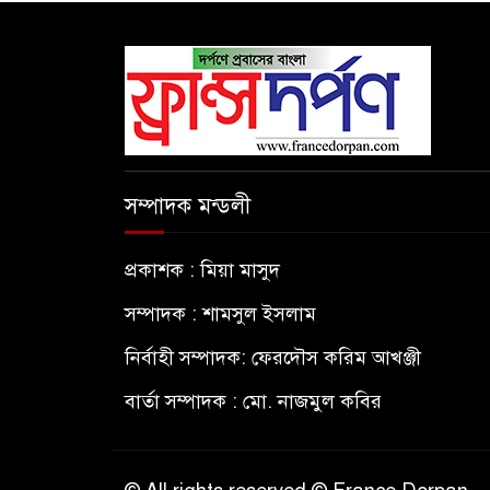
সম্পাদক মন্ডলী
প্রকাশক : মিয়া মাসুদ
সম্পাদক : শামসুল ইসলাম
নির্বাহী সম্পাদক: ফেরদৌস করিম আখঞ্জী
বার্তা সম্পাদক : মো. নাজমুল কবির