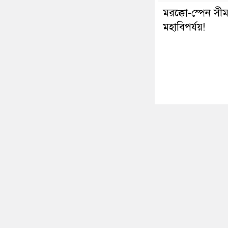
মরক্কো-স্পেন সীমা
মহাবিপর্যয়!