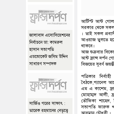
আর্টিস্ট আন্ট গো
সরকার থেকে সকল সু
। তাই সকল প্রবাস
জালাবাদ এসোসিয়েশনের
আওয়াজ তুলতে হবে 
নির্বাচনে ডা: কামরুল
থাকবে।
হাসান সভাপতি
আজ শুক্রবার বিকেলে
এডভোকেট জসিম উদ্দিন
আন্ট ফ্রান্স দর্প
সাধারণ সম্পাদক
বিজয়ের সুবর্ণ জয়ন্
পত্রিকার নির্ব
বৈঠকে,প্যানেল আল
এম এ কাশেম, ফ্রা
মোহাম্মদ আলী, ফ্
তৌফিকা শাহেদ, ব
সার্জিও গরের সাক্ষাৎ :
সভাপতি ফারুক খান
তারেক রহমানের নেতৃত্বে
আরমান চৌধুরী ।