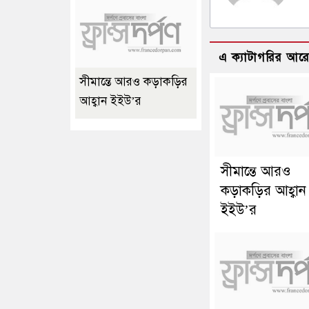
এ ক্যাটাগরির আর
সীমান্তে আরও কড়াকড়ির
আহ্বান ইইউ’র
সীমান্তে আরও
কড়াকড়ির আহ্বান
ইইউ’র