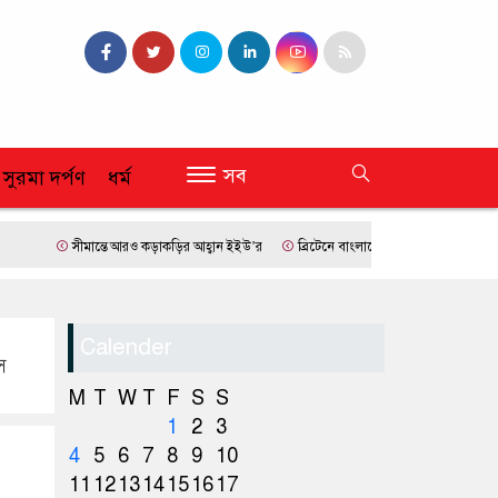
সব
 সুরমা দর্পণ
ধর্ম
সীমান্তে আরও কড়াকড়ির আহ্বান ইইউ’র
ব্রিটেনে বাংলাদেশি প্রায় ৭ লাখ ৯৫ শতাংশই সিলেট
Calender
স
M
T
W
T
F
S
S
1
2
3
4
5
6
7
8
9
10
11
12
13
14
15
16
17