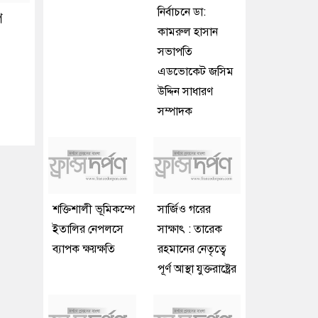
নির্বাচনে ডা:
ে
কামরুল হাসান
সভাপতি
এডভোকেট জসিম
উদ্দিন সাধারণ
সম্পাদক
শক্তিশালী ভূমিকম্পে
সার্জিও গরের
ইতালির নেপলসে
সাক্ষাৎ : তারেক
ব্যাপক ক্ষয়ক্ষতি
রহমানের নেতৃত্বে
পূর্ণ আস্থা যুক্তরাষ্ট্রের