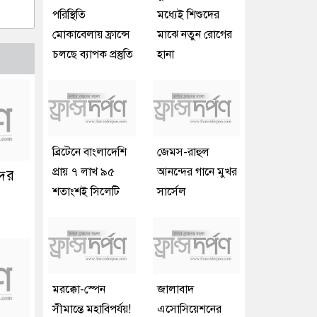
পরিস্থিতি
মধ্যেই শিশুদের
মোকাবেলায় ফ্রান্সে
মাঝে নতুন রোগের
চলছে ব্যাপক প্রস্তুতি
হানা
ব্রিটেনে বাংলাদেশি
জেমস-রাহুল
প্রায় ৭ লাখ ৯৫
আনন্দের গানে মুখর
দের
শতাংশই সিলেটি
সার্সেল
মরক্কো-স্পেন
জালাবাদ
সীমান্তে মহাবিপর্যয়!
এসোসিয়েশনের