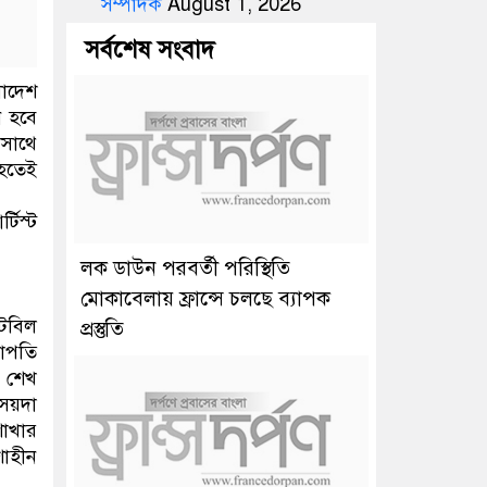
সম্পাদক
August 1, 2026
সর্বশেষ সংবাদ
লাদেশ
ন হবে
কসাথে
 হতেই
টিস্ট
লক ডাউন পরবর্তী পরিস্থিতি
মোকাবেলায় ফ্রান্সে চলছে ব্যাপক
েবিল
প্রস্তুতি
ভাপতি
া শেখ
সৈয়দা
শাখার
শাহীন