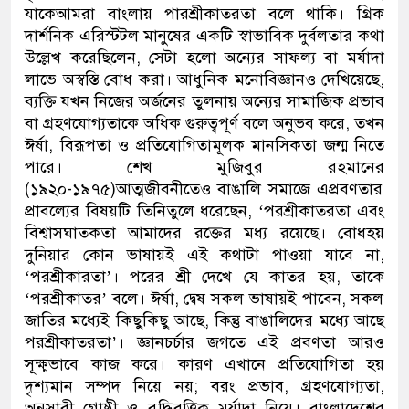
যাকে
আমরা
বাংলায়
পারশ্রীকাতরতা
বলে
থাকি
। গ্রিক
দার্শনিক এরিস্টটল মানুষের একটি স্বাভাবিক দুর্বলতা
র
কথা
উল্লেখ করেছিলেন, সেটা
হলো অন্যের সাফল্য
বা মর্যাদা
লাভে
অস্বস্তি বোধ করা। আধুনিক মনোবিজ্ঞানও দেখিয়েছে
,
ব্যক্তি যখন নিজের অর্জনের তুলনায় অন্যের সামাজিক প্রভাব
বা গ্রহণযোগ্যতা
কে
অধিক গুরুত্বপূর্ণ
বলে অনুভব করে
,
তখন
ঈর্ষা
,
বিরূপতা
ও প্রতিযোগিতামূলক মানসিকতা
জন্ম
নিতে
পারে
।
শেখ
মুজিবুর
রহমান
ের
(১৯২০-১৯৭৫)
আত্মজীবনীতে
ও
বাঙালি
সমাজে
এপ্রবণতার
প্রাবল্যের
বিষয়টি
তিনি
তুলে
ধরেছেন
, ‘
পরশ্রীকাতরতা
এবং
বিশ্বাসঘাতকতা আমাদের রক্তের মধ্য রয়েছে। বোধহয়
দুনিয়ার কোন ভাষায়ই এই
কথাটা পাওয়া যাবে না
,
‘
পরশ্রীকারতা’। পরের শ্রী দেখে যে কাতর হয়
,
তাকে
‘
পরশ্রীকাতর’ বলে। ঈর্ষা
,
দ্বেষ সকল ভাষায়ই পাবেন
,
সকল
জাতির মধ্যেই কিছু
কিছু আছে
,
কিন্তু বাঙালিদের মধ্যে আছে
পরশ্রীকাতরতা
’।
জ্ঞানচর্চার জগতে এই প্রবণতা আরও
সূক্ষ্মভাবে কাজ করে। কারণ এখানে প্রতিযোগিতা হয়
দৃশ্যমান সম্পদ নিয়ে নয়
;
বরং প্রভাব
,
গ্রহণযোগ্যতা
,
অনুসারী গোষ্ঠী
ও বুদ্ধিবৃত্তিক মর্যাদা নিয়ে।
বাংলাদেশের