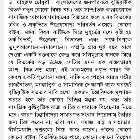
ড. মাহরুফ চৌধুরী :
বাংলাদেশের জনপরিসরে বুদ্ধিবৃত্তিক
বিতর্ক নতুন কোনো বিষয় নয়। তবে সাম্প্রতিক বছরগুলোতে
সামাজিক যোগাযোগমাধ্যমের বিস্তারের ফলে এসব বিতর্কের
চরিত্র ও প্রকৃতি
তে
উল্লেখযোগ্য পরিবর্তন এসেছে
। কোনো
বক্তব্য
,
মন্তব্য কিংবা ব্যক্তিকে ঘিরে মুহূর্তের মধ্যে সৃষ্টি হয়
তর্ক-বি
তর্ক,
উত্তেজনা
,
বিভাজন এবং
পক্ষে-বিপক্ষে
তুমুল
আলোচনা-সমালোচনা
। সম্প্রতি
প্রায়
দুই বছর আগে
দেওয়া এ
কটি বক্তব্যকে কেন্দ্র করে সলিমুল্লাহ খানকে ঘিরে
যে বিতর্কের ঝড় উঠেছে
,
সেটিও এমন এক বাস্তবতার
ই
অংশ। কিন্তু প্রশ্ন হলো
,
এই আক্রমণের প্রকৃত কারণ কি
কেবল একটি পুরোনো মন্তব্য
,
নাকি এর পেছনে আরও গভীর
রাজনৈতিক
,
মনস্তাত্ত্বিক ও সামাজিক প্রেক্ষাপট
কাজ করছে
?
বুদ্ধিবৃত্তিক
সততা
র দাবি হলো,
একজন চিন্তাবিদকে
মূল্যায়ন
করতে হলে
তাঁর কোনো বিচ্ছিন্ন মন্তব্য নয়
,
বরং তাঁর
সামগ্রিক বুদ্ধিবৃত্তিক যাত্রা
ও চিন্তার ধারা
কে বিবেচনায় নিতে
হ
বে
। কারণ চিন্তাবিদেরা
সাধারণত
সংবাদ শিরোনাম
তৈরির
জন্য চিন্তা করেন না
;
তাঁরা সময়
,
সমাজ
,
রাষ্ট্র ও সভ্যতার
দীর্ঘমেয়াদি প্রশ্নগুলো নিয়ে কাজ করেন। তাঁদের
কোনো
কোনো
বক্তব্য
বিতর্কিত হতে পারে
,
কোনো কোনো
বিশ্লেষণ