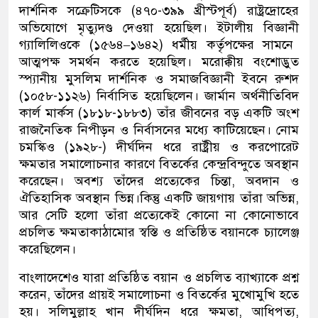
দার্শনিক
সক্রেটিসকে
(
৪৭০-
৩৯৯ খ্রীস্টপূর্ব
)
রাষ্ট্রদ্রোহ
ের
অভিযোগে
মৃত্যুদণ্ড দেওয়া হয়েছিল।
ইটালীয়
বিজ্ঞানী
গ্যালিলিওকে
(
১৫৬৪
–
১৬৪২
)
ধর্মীয় কর্তৃপক্ষের সামনে
আত্মপক্ষ সমর্থন করতে হয়েছিল।
মরোক্ক
ীয়
বংশোদ্ভুত
স্প্যানীয় মুসলিম দার্শনিক ও সমাজবিজ্ঞানী
ইবনে রুশদ
(
১০৫৮-১১২৬
)
নির্বাসিত হয়েছিলেন।
জার্মান অর্থনীতিবিদ
কার্ল মার্কস
(
১৮১৮-১৮৮৩
) তাঁর
জীবনের বড়
একটি
অংশ
রাজনৈতিক নিপীড়ন ও নির্বাসনের মধ্যে কাটিয়েছেন। নোম
চমস্কি
ও
(
১৯২৮-
)
দীর্ঘদিন ধরে রাষ্ট্রীয় ও করপোরেট
ক্ষমতার সমালোচনার কারণে বিতর্ক
ের কেন্দ্রবিন্দুতে অবস্থান
করেছেন
। অবশ্য তাঁদের প্রত্যেকের চিন্তা
,
অবদান ও
ঐতিহাসিক অবস্থান ভিন্ন
।
কিন্তু একটি জায়গায় তাঁরা অভিন্ন
,
আর
সেটি
হলো
তাঁরা
প্রত্যেকেই কোনো না কোনোভাবে
প্রচলিত ক্ষমতাকাঠামোর স্বস্তি
ও প্রতিষ্ঠিত বয়ান
কে চ্যালেঞ্জ
করেছিলেন
।
বাংলাদেশেও যারা প্রতিষ্ঠিত বয়ান
ও প্রচলিত ব্যাখ্যা
কে প্রশ্ন
করেন
,
তা
দের প্রায়ই সমালোচনা
ও বিতর্কের
মুখোমুখি হতে
হয়। সলিমুল্লাহ খান দীর্ঘদিন ধরে ক্ষমতা
,
আধিপত্য
,