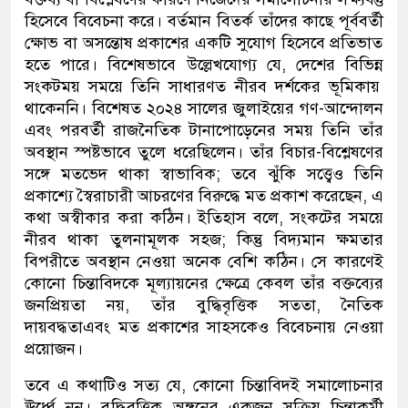
হিসেবে বিবেচনা
করে। বর্তমান বিতর্ক তাঁদের কাছে
পূর্ববর্তী
ক্ষোভ
বা অসন্তোষ প্রকাশের একটি
সুযোগ হিসেবে
প্রতিভাত
হতে পারে
।
বিশেষভাবে
উল্লেখ
যোগ্য যে
,
দেশের
বিভিন্ন
সংকটময় সম
য়ে
তিনি সাধারণত নীরব দর্শকের ভূমিকায়
থাকেননি। বিশেষ
ত ২০২৪ সালের
জুলাই
য়ের গণ-
আন্দোলন
এবং পরবর্তী
রাজনৈতিক টানাপোড়েনের সময় তিনি
তাঁ
র
অবস্থান স্পষ্টভাবে তুলে ধরেছিলেন। তাঁর
বিচার-
বিশ্লেষণের
সঙ্গে মতভেদ থাক
া স্বাভাবিক; তবে ঝুঁকি
সত্ত্বেও
তিনি
প্রকাশ্যে স্বৈরাচারী আচরণের বিরুদ্ধে মত প্রকাশ করেছেন, এ
কথা অস্বীকার করা কঠিন।
ইতিহাস বলে
,
সংকটের সময়ে
নীরব থাকা
তুলনামূলক
সহজ
;
কিন্তু
বিদ্যমান
ক্ষমতার
বিপরীতে
অবস্থান নেওয়া
অনেক বেশি
কঠিন। সে কারণে
ই
কোনো
চিন্তাবিদ
কে
মূল্যায়
নের ক্ষেত্রে কেবল
তাঁর বক্তব্যের
জনপ্রিয়তা নয়
,
তাঁ
র
বুদ্ধিবৃত্তিক সততা
, নৈতিক
দায়বদ্ধতা
এবং মত প্রকাশের
সাহসকেও বিবেচনায়
নেওয়া
প্রয়োজন
।
তবে এ কথা
টি
ও সত্য যে
,
কোনো চিন্তাবিদ
ই
সমালোচনার
ঊর্ধ্বে নন।
বুদ্ধিবৃ্ত্তিক অঙ্গনের
একজন
সক্রিয় চিন্তাকর্মী