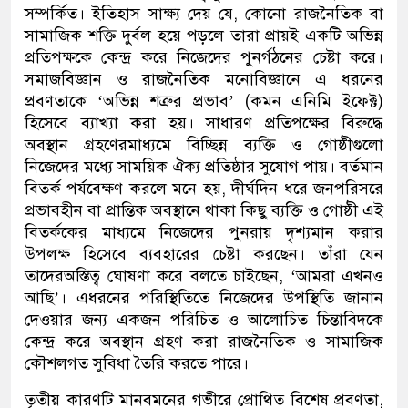
সম্পর্কিত
। ইতিহাস সাক্ষ্য দেয় যে
,
কোনো রাজনৈতিক
বা
সামাজিক
শক্তি দুর্বল হয়ে পড়লে তারা প্রায়ই একটি অভিন্ন
প্রতিপক্ষকে কেন্দ্র করে নিজেদের পুনর্গঠনের চেষ্টা করে।
সমাজবিজ্ঞান
ও রাজনৈতিক মনোবিজ্ঞানে এ ধরনের
প্রবণতাকে
‘
অভিন্ন
শত্রুর
প্রভাব
’ (
কমন
এনিমি
ইফেক্ট
)
হিসেবে ব্যাখ্যা করা হয়
। সাধারণ
প্রতিপক্ষের
বিরুদ্ধে
অবস্থান
গ্রহণের
মাধ্যমে বিচ্ছিন্ন
ব্যক্তি ও
গোষ্ঠীগুলো
নিজেদের মধ্যে
সাময়িক
ঐক্য প্রতিষ্ঠার সুযোগ পায়। বর্তমান
বিতর্ক
পর্যবেক্ষণ করলে
মনে হয়
,
দীর্ঘ
দিন ধরে জনপরিসরে
প্রভাবহীন
বা
প্রান্তিক
অবস্থানে
থাকা কিছু ব্যক্তি ও গোষ্ঠী
এই
বিতর্ককে
র মাধ্যমে
নিজেদের পুনরায় দৃশ্যমান করার
উপলক্ষ হিসেবে ব্যবহা
রের
চেষ্টা করছেন। তাঁরা যেন
তাদের
অস্তিত্ব
ঘোষণা
করে
বলতে চাইছেন
, ‘
আমরা এখনও
আছি
’
। এ
ধরনের পরি
স্থিতি
তে
নিজেদের উপস্থিতি
জানান
দেওয়ার জন্য একজন পরিচিত
ও আলোচিত
চিন্তাবিদকে
কেন্দ্র করে অবস্থান গ্রহণ করা
রাজনৈতিক
ও সামাজিক
কৌশলগত
সুবিধা
তৈরি করতে পারে।
তৃতীয় কারণটি মানবমনের গভীরে প্রোথিত
বিশেষ
প্রবণতা
,