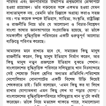
পরিসর এবং জনপরিসরে উত্থাপিত প্রশ্নগুলোর প্রেক্ষাপটে
হওয়া প্রয়োজন। তাঁর বক্তব্যের সঙ্গে একমত হওয়া যেমন
বাধ্যতামূলক নয়, তেমনি তাঁর চিন্তাকে অগ্রাহ্য করাও সহজ
নয়। গত কয়েক দশকে ইতিহাস, সাহিত্য, সংস্কৃতি, রাষ্ট্রচিন্তা
ও রাজনীতি নিয়ে তাঁর যে আলোচনা ও বিচার-বিশ্লেষণ
বাংলা ভাষার জ্ঞানভান্ডারে সংযোজিত হয়েছে, তা তাঁকে
সমকালীন বুদ্ধিবৃত্তিক পরিসরের একটি গুরুত্বপূর্ণ আলোচ্য
ব্যক্তিত্বে পরিণত করেছে
।
আমাদের মনে রাখতে হবে যে,
সমাজের
কিছু মানুষ
রাজনীতি করেন
,
কিছু মানুষ ইতিহাস নির্মাণ করেন
,
আর
কিছু মানুষ
নতুন প্রজন্ম
কে ইতিহাস বুঝতে শেখান।
বাংলাদেশের বুদ্ধিবৃত্তিক পরিসরে সলিমুল্লাহ খান নিঃসন্দেহে
সেই শেষোক্ত বিরল শ্রেণির অন্যতম প্রতিনিধি।
পরিশেষে
নেপোলিয়ান
বোনাপাটের
একটি
বিশেষ
উক্তি
দিয়েই
শেষ
করতে
চাই
।
তিনি
বলেছেন
, ‘
এমন
কিছু
কর
যা
লিখে
রাখা
র
যোগ্য
অথবা
এমন
কিছু
লেখ
যা
পড়ার
যোগ্য
’।
বাংলাদেশের
বুদ্ধিবৃত্তিক
পরিসরে
সলিমুল্লাহ
খান
দু’টো
কর্ম
ই
করেছেন
।
তাঁকে নিয়ে মতভেদ
থাকতে পারে
,
সমালোচনা