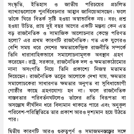
সংস্কৃতি
,
ইতিহাস ও জাতীয় পরিচয়ের প্রচলিত
ব্যাখ্যাগুলোকে পুনর্বিবেচনার আহ্বান জানিয়ে
আস
ছেন। ফলে
তাঁকে ঘিরে বিতর্ক সৃষ্টি হওয়া অস্বাভাবিক নয়। বরং প্রশ্ন
হওয়া উচিত
,
প্রায় দুই বছর আগের একটি মন্তব্য
কেন এত
বড় রাজনৈতিক ও সামাজিক আলোচনার কেন্দ্রে পরিণত
হলো
?
এর প্রথম কারণ
টি
রাজনৈতিক। গত
এক যুগেরও
বেশি সময় ধরে দেশের ক্ষমতাকেন্দ্রিক রাজনীতি
সম্পর্কে
তিনি ধারাবাহিকভাবে সমালোচনামূলক অবস্থান
গ্রহণ
করে
ছেন। রাষ্ট্র
,
সরকার
,
রাজনৈতিক দল ও ক্ষমতাকাঠামোর
নানা অসংগতি নিয়ে তিনি প্রকাশ্যে
নিজস্ব মতামত
দিয়ে
ছেন। রাজনৈতিক তত্ত্বের
আলোকে দেখা যায়,
ক্ষমতার
সমালোচক
রা
সাধারণত
ক্ষমতার অনুগত
বা সুবিধাভোগী
গোষ্ঠীর কাছে গ্রহণযোগ্য হন না। ফলে রাজনৈতিক
বাস্তবতার
পরিবর্তন
ঘটলেও
তাঁদের
প্রতি বিরূপতা বা
অসন্তোষ দীর্ঘদিন ধরে বিদ্যমান থাকতে পারে এবং অনুকূল
পরিবেশ-পরিস্থিতিতে
তার
প্র
কাশ আরও দৃশ্যমান হয়ে উঠতে
পার
।
দ্বিতীয় কারণটি আরও গুরুত্বপূর্ণ
ও সমাজমনস্তস্ত্বের সঙ্গে