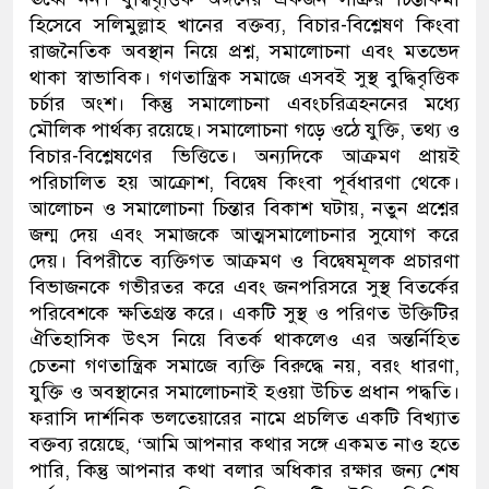
হিসেবে
সলিমুল্লাহ খান
ের বক্তব্য, বিচার-বিশ্লেষণ
কিংবা
রাজনৈতিক অবস্থান নিয়ে
প্রশ্ন,
সমালোচনা
এবং মতভেদ
থাকা স্বাভাবিক
।
গণতান্ত্রিক সমাজে এসবই সুস্থ বুদ্ধিবৃত্তিক
চর্চার অংশ।
কিন্তু সমালোচনা
এবং
চরিত্রহননের মধ্যে
মৌলিক পার্থক্য রয়েছে। সমালোচনা
গড়ে ওঠে
যুক্তি
, তথ্য ও
বিচার-বিশ্লেষণের ভিত্তিতে। অন্য
দি
কে
আক্রমণ
প্রায়ই
পরিচালিত হয় আক্রোশ, বিদ্বেষ কিংবা পূর্বধারণা থেকে
।
আলোচন ও
সমালোচনা চিন্তার বিকাশ ঘটায়
, নতুন প্রশ্নের
জন্ম দেয় এবং সমাজকে আত্মসমালোচনার সুযোগ করে
দেয়। বিপরীতে ব্যক্তিগত
আক্রমণ
ও বিদ্বেষমূলক প্রচারণা
বিভাজন
কে
গভীরতর করে এবং জনপরিসরে সুস্থ বিতর্কের
পরিবেশকে ক্ষতিগ্রস্ত করে।
একটি সুস্থ
ও পরিণত
উক্তিটির
ঐতিহাসিক উৎস নিয়ে বিতর্ক থাকলেও এর অন্তর্নিহিত
চেতনা
গণতান্ত্রিক সমাজে ব্যক্তি বিরুদ্ধে নয়
,
বরং ধারণা
,
যুক্তি ও অবস্থানের সমালোচনাই হওয়া উচিত প্রধান পদ্ধতি।
ফরাসি দার্শনিক ভলতেয়ারের নামে প্রচলিত একটি বিখ্যাত
বক্তব্য রয়েছে
, ‘
আমি আপনার কথার সঙ্গে একমত নাও হতে
পারি
,
কিন্তু আপনার কথা বলার অধিকার রক্ষার জন্য শেষ