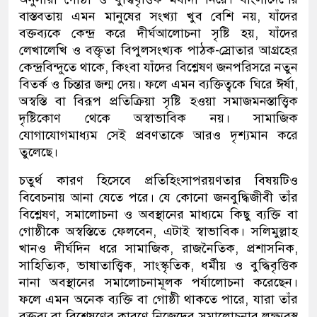
বাস্তবতায় এমন মানুষের সংখ্যা খুব বেশি নয়
,
যাঁদের
বক্তব্য
কে
কেন্দ্র করে
দীর্ঘ
আলোচনা
সৃষ্টি হয়
,
যাঁদের
লেখালেখি ও
বক্তৃতা
বিপুলসংখ্যক পাঠক-স্রোতার আগ্রহের
কেন্দ্রবিন্দুতে
থাকে
, কিংবা যাঁদের
বিশ্লেষণ জনপরিসরে নতুন
বিতর্ক
ও চিন্তা
র জন্ম দেয়। ফলে এমন ব্যক্তিত্ব
কে ঘিরে
ঈর্ষা
,
অস্বস্তি
বা
বিরূপ
প্রতিক্রিয়া সৃষ্টি হওয়া সমাজমনস্তাত্ত্বিক
দৃষ্টিকোণ থেকে অস্বাভাবিক নয়। সা
মাজিক
যোগাযোগমাধ্যম সেই প্রবণতাকে আরও দৃশ্যমান করে
তুলেছে।
চতুর্থ কারণ
হিসেবে
প্রতিহিংসা
পরয়ণতার বিষয়টিও
বিবেচনায় আনা যেতে পরে।
যে কোনো জনবুদ্ধিজীবী তাঁর
বিশ্লেষণ
,
সমালোচনা
ও
অবস্থানের
মাধ্যমে কিছু
ব্যক্তি বা
গোষ্ঠী
কে অস্বস্তিতে ফেলবেন
,
এটাই স্বাভাবিক। সলিমুল্লাহ
খানও দীর্ঘদিন ধরে
সামাজিক
,
রাজনৈতিক
,
প্রশাসনিক
,
সাহিত্যিক
,
ভাষাতাত্ত্বিক
,
সাংস্কৃতিক
,
ধর্মীয়
ও বুদ্ধিবৃত্তিক
নানা
অবস্থানের সমালোচনা
মূলক পর্যালোচনা
করেছেন।
ফলে এমন অনেক ব্যক্তি
বা গোষ্ঠী থাকতে পারে
,
যারা তাঁর
বক্তব্য
বা বিশ্লেষণের কারণে
নিজেদের
সমালোচনার লক্ষ্যবস্তু