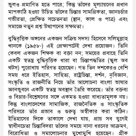
ভুলও
প্রমাণিত
হতে পারে
;
কিন্তু তাঁদের মূল্যায়নের
প্রধান
মাপকাঠি হওয়া উচিত তাঁদের চিন্তার সামগ্রিকতা
,
জ্ঞানচর্চার
গভীরতা
,
প্রেক্ষিত
সচেতনতা
(
স্থান
,
কাল
ও
পাত্র
)
এবং
সমাজে নতুন প্রশ্ন উত্থাপনের সক্ষমতা।
বুদ্ধিবৃত্তিক
অঙ্গনের
একজন
সক্রিয় সদস্য
হিসেবে
সলিমুল্লাহ
খানকে
(১৯৫৮-)
এই প্রেক্ষাপটেই দেখা প্রয়োজন। তিনি
কেবল একজন শিক্ষক বা বক্তা নন
;
সময়ের
প্রবাহে
তিনি
একটি
স্বতন্ত্র
বুদ্ধিবৃত্তিক
ধারা বা চিন্তাপদ্ধতির
(
স্কুল
অব
থটস
)
পুরোধায়
পরিণত
হয়েছেন
। গত তিন দশকেরও বেশি
সময় ধরে ইতিহাস
,
সাহিত্য
,
রাষ্ট্রচিন্তা
,
দর্শন
,
নৃবিজ্ঞান
,
সংস্কৃতি ও রাজনীতি নিয়ে
তাঁর
আলোচনা বাংলা ভাষার
জ্ঞানভুবনে একটি স্বতন্ত্র অবস্থান তৈরি করেছে। তাঁর
বক্তব্য
ও
বিচার-
বিশ্লেষণের সঙ্গে
একমত হওয়া বাধ্যতামূলক নয়
।
কিন্তু
বাংলাদেশের
সামাজিক
,
রাজনৈতিক
ও
সাংস্কৃতিক
পরিসরে
তাঁর প্রভাব ও গুরুত্ব অস্বীকার করা কঠিন।
ইতিহাসের দিকে তাকালে দেখা যায়
,
প্রায় সব যুগেই
স্বাধীনচেতা চিন্তাবিদরা তাঁদের সময়ে
নানা ধরনের
আক্রমণ
,
বিরোধিতা ও সমালোচনার
মুখ
োমুখি
হয়ে
ছেন।
গ্রীক