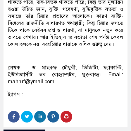
থাকতে পারে
,
তর্ক
-বিতর্ক
থাকতে পারে
;
কিন্তু
তাঁর মূল্যায়ন
হওয়া উচিত
জ্ঞান
,
যুক্তি
, গবেষণা, বুদ্ধিবৃত্তিক সততা
ও
সমাজে তাঁর চিন্তার প্রভাবের আলোকে
। কারণ ব্যক্তি-
বিদ্বেষের রাজনীতি
সাধারণত
ক্ষণস্থায়ী
;
কিন্তু
চিন্তার
জগতে
টিকে থাকে সেইসব প্রশ্ন ও ধারণা, যা মানুষকে নতুন করে
ভাবতে শেখায়
। আর
ইতিহাস
ও
সভ্যতা
শেষ পর্যন্ত
কেবল
কোলাহ
লকে
নয়
,
বরং
চিন্তা
র
ধারা
কে
অধিক
গুরুত্ব
দেয়
।
লেখক: ড. মাহরুফ চৌধুরী
,
ভিজিটিং ফ্যাকাল্টি
,
ইউনিভার্সিটি অব রোহ্যাম্পটন
,
যুক্তরাজ্য।
Email:
mahruf@ymail.com
ট্যাগস :