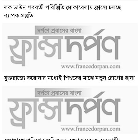
লক ডাউন পরবর্তী পরিস্থিতি মোকাবেলায় ফ্রান্সে চলছে
ব্যাপক প্রস্তুতি
যুক্তরাজ্যে করোনার মধ্যেই শিশুদের মাঝে নতুন রোগের হানা