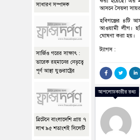
করা হয়েছে। এর ম
সাধারণ সম্পাদক
আসনে সৈয়দা সায়র
হবিগঞ্জের ৪টি আস
আওয়ামী লীগ। হবিগ
ঘোষণা করা হয়।
ট্যাগস :
সার্জিও গরের সাক্ষাৎ :
তারেক রহমানের নেতৃত্বে
পূর্ণ আস্থা যুক্তরাষ্ট্রের
আপলোডকারীর তথ্য
ব্রিটেনে বাংলাদেশি প্রায় ৭
লাখ ৯৫ শতাংশই সিলেটি