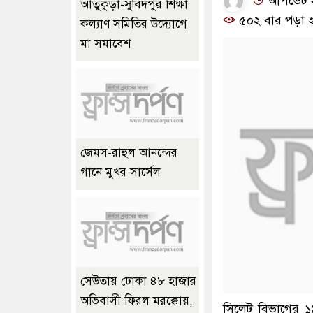
আপডেট সম
আতুকুড়া-সুবিদপুর শিক্ষা
৫০২ বার পড়া 
কল্যাণ সমিতির উদ্যোগে
মা সমাবেশ
জেমস-রাহুল আনন্দের
গানে মুখর সার্সেল
সেউতায় ঢোকা ৪৮ হাজার
অভিবাসী ফিরল মরক্কোয়,
সিলেট বিভাগের ১