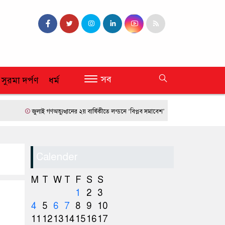
সব
 সুরমা দর্পণ
ধর্ম
জুলাই গণঅভ্যুত্থানের ২য় বার্ষিকীতে লন্ডনে ‘বিপ্লব সমাবেশ’
ফ্রান্সে দাবানলের তাণ্ডব
Calender
M
T
W
T
F
S
S
1
2
3
4
5
6
7
8
9
10
11
12
13
14
15
16
17