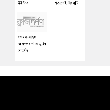
ইইউ’র
শতাংশই সিলেটি
জেমস-রাহুল
আনন্দের গানে মুখর
সার্সেল