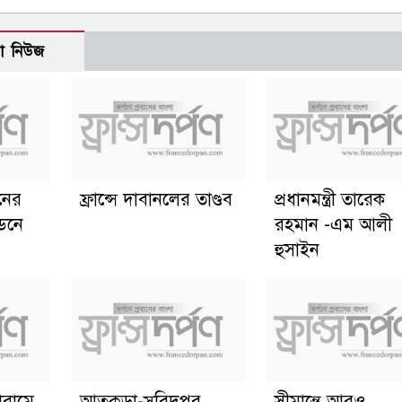
ো নিউজ
ানের
ফ্রান্সে দাবানলের তাণ্ডব
প্রধানমন্ত্রী তারেক
্ডনে
রহমান -এম আলী
হুসাইন
োরামে
আতুকুড়া-সুবিদপুর
সীমান্তে আরও