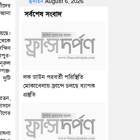
হুসাইন
August 6, 2026
থীদের
 জানা
সর্বশেষ সংবাদ
য়েছে।
থেকে
ক্ষিণ
াপুর-
নূরুল
গঞ্জ-
লক ডাউন পরবর্তী পরিস্থিতি
 দুটি
মোকাবেলায় ফ্রান্সে চলছে ব্যাপক
প্রস্তুতি
 রতন,
 আসনে
ীগের
ঘোষণা