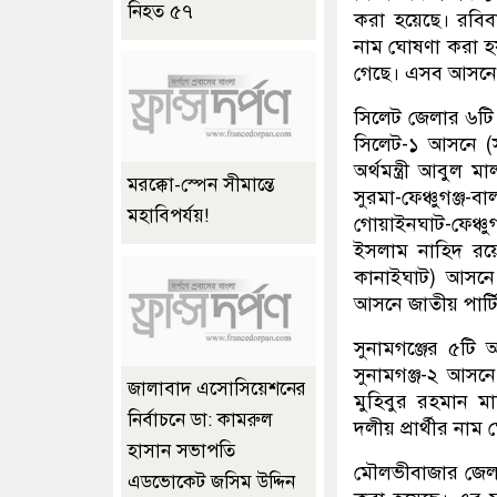
নিহত ৫৭
করা হয়েছে। রবিবা
নাম ঘোষণা করা হয়
গেছে। এসব আসনে আ
সিলেট জেলার ৬টি 
সিলেট-১ আসনে (
অর্থমন্ত্রী আবুল
মরক্কো-স্পেন সীমান্তে
সুরমা-ফেঞ্চুগঞ্জ
মহাবিপর্যয়!
গোয়াইনঘাট-ফেঞ্চু
ইসলাম নাহিদ রয়ে
কানাইঘাট) আসনে 
আসনে জাতীয় পার্
সুনামগঞ্জের ৫টি 
সুনামগঞ্জ-২ আসনে
জালাবাদ এসোসিয়েশনের
মুহিবুর রহমান 
নির্বাচনে ডা: কামরুল
দলীয় প্রার্থীর না
হাসান সভাপতি
মৌলভীবাজার জেলার
এডভোকেট জসিম উদ্দিন