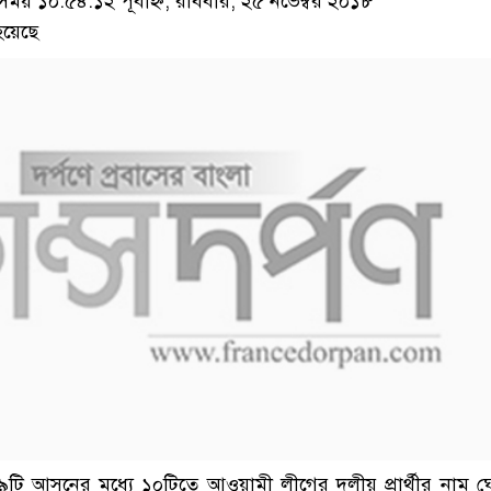
য় ১০:৫৪:১২ পূর্বাহ্ন, রবিবার, ২৫ নভেম্বর ২০১৮
হয়েছে
৯টি আসনের মধ্যে ১০টিতে আওয়ামী লীগের দলীয় প্রার্থীর নাম 