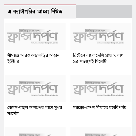
এ ক্যাটাগরির আরো নিউজ
সীমান্তে আরও কড়াকড়ির আহ্বান
ব্রিটেনে বাংলাদেশি প্রায় ৭ লাখ
ইইউ’র
৯৫ শতাংশই সিলেটি
জেমস-রাহুল আনন্দের গানে মুখর
মরক্কো-স্পেন সীমান্তে মহাবিপর্যয়!
সার্সেল