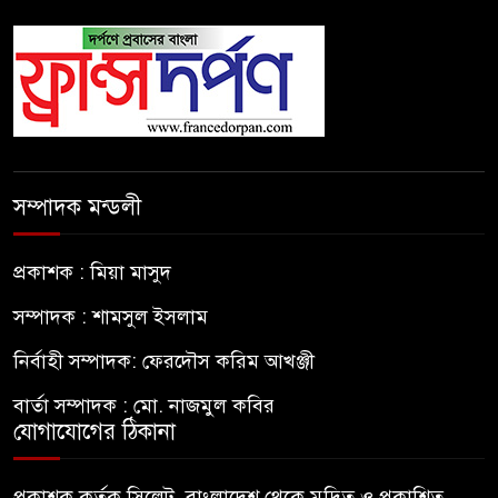
সম্পাদক মন্ডলী
প্রকাশক : মিয়া মাসুদ
সম্পাদক : শামসুল ইসলাম
নির্বাহী সম্পাদক: ফেরদৌস করিম আখঞ্জী
বার্তা সম্পাদক : মো. নাজমুল কবির
যোগাযোগের ঠিকানা
প্রকাশক কর্তৃক সিলেট, বাংলাদেশ থেকে মুদ্রিত ও প্রকাশিত