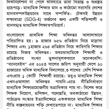
দিকনির্দেশনা
না
পেলে
ভবিষ্যতে
তারা
বিভ্রান্ত
ও
অপ্রস্তুত
হয়ে
পড়ে
।
মাধ্যমিক
শিক্ষার
মান
ও
কাঠামো
সরাসরি
দেশের
মানবসম্পদ
উন্নয়নের
সাথে
সম্পর্কিত
।
টেকসই
উন্নয়ন
লক্ষ্যমাত্রা
(SDG-4)
অর্জনের
জন্য
একটি
শক্তিশালী
ও
মানসম্মত
মাধ্যমিক
শিক্ষা
অপরিহার্য
।
বাংলাদেশে
প্রাথমিক
শিক্ষা
অধিদপ্তর
আলাদাভাবে
পরিচালিত
হয়
। ৯
হাজার
৬৫৬
প্রতিষ্ঠান
নিয়ে
মাদ্রাসা
শিক্ষার
এবং
১হাজার ২৬৪
প্রতিষ্ঠান
নিয়ে
কারিগরি
শিক্ষার
রয়েছে
নিজস্ব
অধিদপ্তর
।
অথচ
মাধ্যমিকে
শিক্ষার্থী
ও
প্রতিষ্ঠানের
সংখ্যা
তুলনামূলকভাবে
অনেক
বেশি
।
“
ব্যানবেইস
”
এর
২০২৩
সালের
জরিপ
অনুযায়ী
দেশে
২০
হাজারের
অধিক
মাধ্যমিক
বিদ্যালয়ে,৩
লাখের
বেশি
শিক্ষক
এবং
প্রায়
১
কোটি
শিক্ষার্থী
রয়েছে
।
তবুও
মাধ্যমিক
শিক্ষা
এখনও
আলাদা
অধিদপ্তর
পায়নি।এতে
নীতিনির্ধারণে
মাধ্যমিক
শিক্ষা
প্রয়োজনীয়
অগ্রাধিকার
পায়
না
।
বিশেষ
করে
শিক্ষক
নিয়োগ
,
প্রশিক্ষণ
,
পদোন্নতি
,
অবকাঠামো
উন্নয়ন
,
পাঠ্যক্রম
সংস্কার
ইত্যাদি
ক্ষেত্রে
এককভাবে
মাধ্যমিক
শিক্ষা
নীতি
বাস্তবায়নের
শক্তি
দেখাতে
পারে
না
।
মাধ্যমিক
শিক্ষার