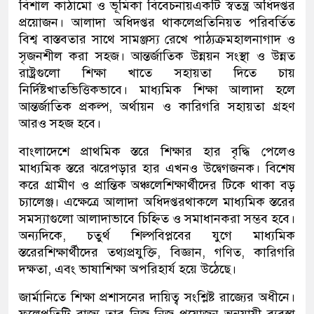
বিশাল
কাঠামো
ও
ভূমিকা
বিবেচনায়
একটি
স্বতন্ত্র
অধিদপ্তর
প্রয়োজন
।
আলাদা
অধিদপ্তর
থাকলে
প্রতিনিয়ত
পরিবর্তিত
বিশ্ব
বাস্তবতার
সাথে
সামঞ্জস্য
রেখে
পাঠ্যক্রম
হালনাগাদ
ও
সৃজনশীল
করা
সহজ
।
আন্তর্জাতিক
উন্নয়ন
সংস্থা
ও
উন্নত
রাষ্ট্রগুলো
শিক্ষা
খাতে
সহায়তা
দিতে
চায়
নির্দিষ্ট
খাতভিত্তিকভাবে
।
মাধ্যমিক
শিক্ষা
আলাদা
হলে
আন্তর্জাতিক
প্রকল্প
,
অর্থায়ন
ও
কারিগরি
সহায়তা
গ্রহণ
আরও
সহজ
হবে
।
বাংলাদেশে
প্রাথমিক
স্তরে
শিক্ষার
হার
বৃদ্ধি
পেলেও
মাধ্যমিক
স্তরে
ঝরে
পড়ার
হার
এখনও
উদ্বেগজনক
।
বিশেষ
করে
গ্রামীণ
ও
প্রান্তিক
অঞ্চলে
শিক্ষার্থীদের
টিকে
থাকা
বড়
চ্যালেঞ্জ
।
এক্ষেত্রে
আলাদা
অধিদপ্তর
থাকলে
মাধ্যমিক
স্তরের
সমস্যাগুলো
আলাদাভাবে
চিহ্নিত
ও
সমাধান
করা
সম্ভব
হবে
।
অন্যদিকে
,
চতুর্থ
শিল্পবিপ্লবের
যুগে
মাধ্যমিক
স্তরের
শিক্ষার্থীদের
তথ্যপ্রযুক্তি
,
বিজ্ঞান
,
গণিত
,
কারিগরি
দক্ষতা
,
এবং
ভাষা
শিক্ষা
অপরিহার্য
হয়ে
উঠেছে
।
জার্মানিতে
শিক্ষা
প্রশাসনের
দায়িত্ব
সংশ্লিষ্ট
রাজ্যের
অধীনে
।