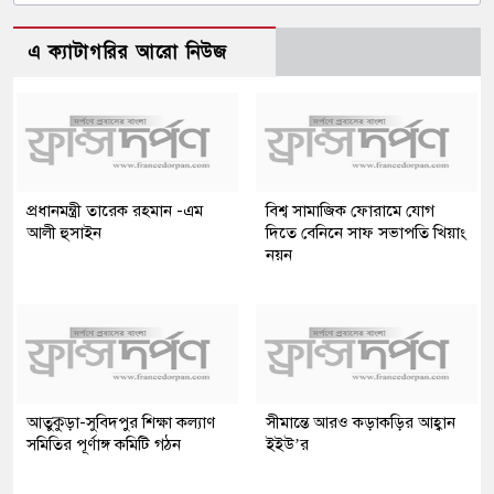
এ ক্যাটাগরির আরো নিউজ
প্রধানমন্ত্রী তারেক রহমান -এম
বিশ্ব সামাজিক ফোরামে যোগ
আলী হুসাইন
দিতে বেনিনে সাফ সভাপতি খিয়াং
নয়ন
আতুকুড়া-সুবিদপুর শিক্ষা কল্যাণ
সীমান্তে আরও কড়াকড়ির আহ্বান
সমিতির পূর্ণাঙ্গ কমিটি গঠন
ইইউ’র