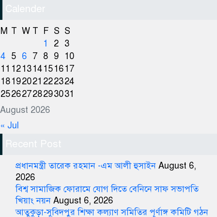
Calender
M
T
W
T
F
S
S
1
2
3
4
5
6
7
8
9
10
11
12
13
14
15
16
17
18
19
20
21
22
23
24
25
26
27
28
29
30
31
August 2026
« Jul
Recent Post
প্রধানমন্ত্রী তারেক রহমান -এম আলী হুসাইন
August 6,
2026
বিশ্ব সামাজিক ফোরামে যোগ দিতে বেনিনে সাফ সভাপতি
খিয়াং নয়ন
August 6, 2026
আতুকুড়া-সুবিদপুর শিক্ষা কল্যাণ সমিতির পূর্ণাঙ্গ কমিটি গঠন