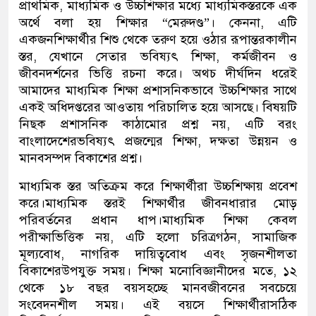
প্রাথমিক
,
মাধ্যমিক
ও
উচ্চশিক্ষার
মধ্যে
মাধ্যমিক
স্তরকে
এক
অর্থে
বলা
হয়
শিক্ষার
“
মেরুদণ্ড
”।
কেননা
,
এটি
একজন
শিক্ষার্থীর
শিশু
থেকে
তরুণ
হয়ে
ওঠার
রূপান্তরকালীন
স্তর
,
যেখানে
সে
তার
ভবিষ্য
ৎ
শিক্ষা
,
কর্মজীবন
ও
জীবনদর্শনের
ভিত্তি
রচনা
করে
।
অথচ
দীর্ঘদিন
ধরেই
আমাদের
মাধ্যমিক
শিক্ষা
প্রশাসনিকভাবে
উচ্চ
শিক্ষার
সাথে
একই
অধিদপ্তরের
আওতায়
পরিচালিত
হয়ে
আসছে
।
বিষয়টি
নিছক
প্রশাসনিক
কাঠামোর
প্রশ্ন
নয়
,
এটি
বরং
বাংলাদেশের
ভবিষ্য
ৎ
প্রজন্মের
শিক্ষা
,
দক্ষতা
উন্নয়ন
ও
মানবসম্পদ
বিকাশের
প্রশ্ন
।
মাধ্যমিক
স্তর
অতিক্রম
করে
শিক্ষার্থীরা
উচ্চশিক্ষায়
প্রবেশ
করে।মাধ্যমিক
স্তরই
শিক্ষার্থীর
জীবনধারার
মোড়
পরিবর্তনের
প্রধান
ধাপ।মাধ্যমিক
শিক্ষা
কেবল
পরীক্ষাভিত্তিক
নয়
,
এটি
হলো
চরিত্রগঠন
,
সামাজিক
মূল্যবোধ
,
নাগরিক
দায়িত্ববোধ
এবং
সৃজনশীলতা
বিকাশের
উপযুক্ত
সময়
।
শিক্ষা
মনোবিজ্ঞানীদের
মতে
, ১২
থেকে
১৮
বছর
বয়স
হচ্ছে
মানবজীবনের
সবচেয়ে
সংবেদনশীল
সময়
।
এই
বয়সে
শিক্ষার্থীরা
সঠিক