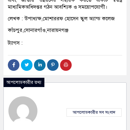
এবং
জাতীয়
উন্নয়নের
সহায়ক
করতে
একটি
স্বতন্ত্র
মাধ্যমিক
অধিদপ্তর
গঠন
আবশ্যিক
ও
সময়োপযোগী
।
লেখক :
উপাধ্যক্ষ,মোশাররফ
হোসেন
স্কুল
অ্যান্ড
কলেজ
কাঁচপুর,সোনারগাঁও
,নারায়নগঞ্জ
ট্যাগস :
আপলোডকারীর তথ্য
আপলোডকারীর সব সংবাদ