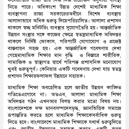
ফলে
প্রতিটি
রাজ্য
তার
নিজ
নিজ
প্রয়োজন
অনুযায়ী
ব্যবস্থা
নিতে
পারে
।
অধিকাংশ
উন্নত
দেশেই
মাধ্যমিক
শিক্ষা
ব্যবস্থাপনা
রাজ্য
সরকারের
অধীনে
বিশেষ
ব্যবস্থায়
আলাদাভাবে
অধিক
গুরুত্ব
দিয়ে
পরিচালিত
।
আলাদা
প্রশাসন
থাকলে
স্বচ্ছ
মনিটরিং
ব্যবস্থার
সুযোগ
তৈরি
হয়
।
আন্তর্জাতিক
উন্নয়ন
সংস্থার
সঙ্গে
কাজের
ক্ষেত্রে
স্বতন্ত্র
মাধ্যমিক
অধিদপ্তর
থাকলে
নির্দিষ্ট
ফোকাস
,
পরিপাটি
যোগাযোগ
ও
প্রজেক্ট
বাস্তবায়ন
সহজ
হয়
।
এক
আন্তর্জাতিক
গবেষণায়
দেখা
গেছে
মাধ্যমিক
শিক্ষার
মান
বৃদ্ধি
ও
বিস্তারে
শারীরিক
,
সামাজিক
ও
স্বাস্থ্যগত
স্বার্থে
পরিপক্ক
প্রশাসনিক
মনোযোগ
খুবই
গুরুত্বপূর্ণ
।
কেনিয়ার
একটি
গবেষণায়
দেখা
যায়
স্বতন্ত্র
প্রশাসন
শিক্ষার
ফলাফল
উন্নয়নে
সহায়ক
।
মাধ্যমিক
শিক্ষা
অবহেলিত
হলে
জাতীয়
উন্নয়ন
কাঙ্ক্ষিত
গতিতে
এগোবে
না
।
অতএব
,
আলাদা
মাধ্যমিক
শিক্ষা
অধিদপ্তর
গঠন
এখন
আর
বিলম্ব
করার
মতো
বিষয়
নয়
।
বাংলাদেশকে
দক্ষ
মানবসম্পদে
সমৃদ্ধ
,
জ্ঞানভিত্তিক
সমাজে
রূপান্তরিত
করতে
হলে
মাধ্যমিক
শিক্ষাকে
সর্বাধিক
গুরুত্ব
দিতে
হবে
।
বাংলাদেশে
মাধ্যমিক
শিক্ষাকে
যথার্থ
গুরুত্ব
দিতে